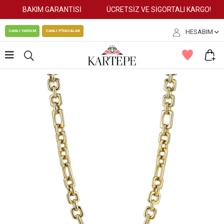
BAKIM GARANTİSİ
ÜCRETSİZ VE SİGORTALI KARGO!
HESABIM
CANLI YARDIM
CANLI PİYASALAR