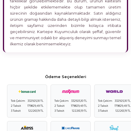
farklılıklar görülebilmektedir. Bu durum, ürünün kalitesini
hiçbir şekilde etkilememekte olup tamamen üretim
sürecinin doğasından kaynaklanmaktadır. Satın aldığınız
ürünün gramajı hakkında daha detaylı bilgi almak isterseniz,
iletişim sayfamız üzerinden bizimle kolayca irtibata
geçebilirsiniz. Kartepe Kuyumculuk olarak şeffaf, güvenilir
ve memnuniyet odaklı bir alışveriş deneyimi sunmayı temel
ilkemiz olarak benimsemekteyiz.
Ödeme Seçenekleri
Tek Çekim
332925,10 TL
Tek Çekim
332925,10 TL
Tek Çekim
332925,10 TL
2 Taksit
179829,49 TL
2 Taksit
179829,49 TL
2 Taksit
179829,49 TL
3 Taksit
122261,19 TL
3 Taksit
122261,19 TL
3 Taksit
122261,19 TL