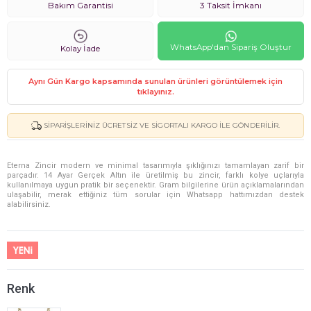
Bakım Garantisi
3 Taksit İmkanı
WhatsApp'dan Sipariş Oluştur
Kolay İade
Aynı Gün Kargo kapsamında sunulan ürünleri görüntülemek için
tıklayınız.
SIPARIŞLERINIZ ÜCRETSIZ VE SIGORTALI KARGO ILE GÖNDERILIR.
Eterna Zincir modern ve minimal tasarımıyla şıklığınızı tamamlayan zarif bir
parçadır. 14 Ayar Gerçek Altın ile üretilmiş bu zincir, farklı kolye uçlarıyla
kullanılmaya uygun pratik bir seçenektir. Gram bilgilerine ürün açıklamalarından
ulaşabilir, merak ettiğiniz tüm sorular için Whatsapp hattımızdan destek
alabilirsiniz.
Renk