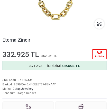
Eterna Zincir
332.925 TL
%5
352.021 TL
i̇ndi̇ri̇m
319.608 TL
%4 HAVALE İNDİRİMİ
Stok Kodu
37-88NAAY
Barkod
869BRA40.44CELET37-88NAAY
Marka
Cetaş Jewelery
Gönderim
Kargo Bedava