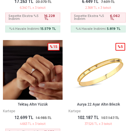
17.263 TL
6.449 TL
20.370 TL
7.609 TL
6.340 TL x 3 taksit
2.368 TL x 3 taksit
Sepette Ekstra %5
16.228
Sepette Ekstra %5
6.062
İndirim
TL
İndirim
TL
%4 Havale İndirimi
15.579 TL
%4 Havale İndirimi
5.819 TL
%15
%5
Tektaş Altın Yüzük
Aurya 22 Ayar Altın Bilezik
Kartepe
Kartepe
12.699 TL
102.187 TL
14.985 TL
107.147 TL
4.663 TL x 3 taksit
37.526 TL x 3 taksit