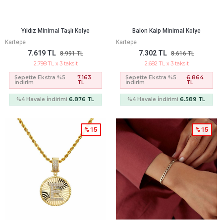
Yıldız Minimal Taşlı Kolye
Balon Kalp Minimal Kolye
Kartepe
Kartepe
7.619 TL
7.302 TL
8.991 TL
8.616 TL
2.798 TL x 3 taksit
2.682 TL x 3 taksit
Sepette Ekstra %5
7.163
Sepette Ekstra %5
6.864
İndirim
TL
İndirim
TL
%4 Havale İndirimi
6.876 TL
%4 Havale İndirimi
6.589 TL
%15
%15