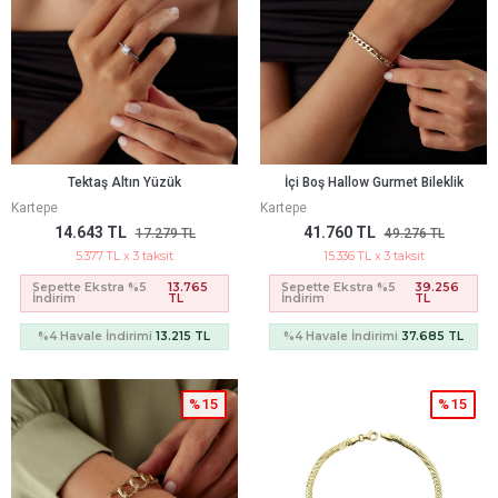
Tektaş Altın Yüzük
İçi Boş Hallow Gurmet Bileklik
Kartepe
Kartepe
14.643 TL
41.760 TL
17.279 TL
49.276 TL
5.377 TL x 3 taksit
15.336 TL x 3 taksit
Sepette Ekstra %5
13.765
Sepette Ekstra %5
39.256
İndirim
TL
İndirim
TL
%4 Havale İndirimi
13.215 TL
%4 Havale İndirimi
37.685 TL
%15
%15