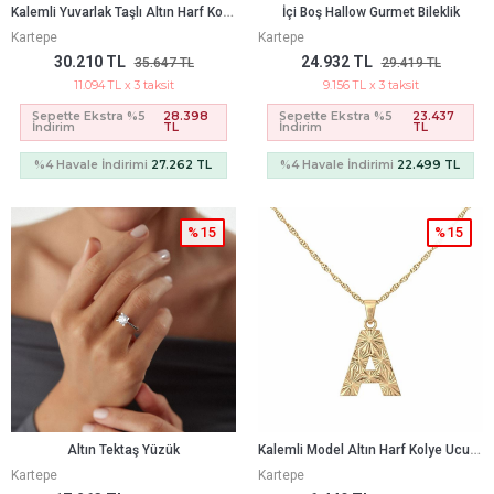
K
Alemli Yuvarlak Taşlı Altın Harf Kolye Ucu – Özel Tasarım (2,2 × 2 Cm – 0,2 Mm)
İçi Boş Hallow Gurmet Bileklik
Kartepe
Kartepe
30.210 TL
24.932 TL
35.647 TL
29.419 TL
11.094 TL x 3 taksit
9.156 TL x 3 taksit
Sepette Ekstra %5
28.398
Sepette Ekstra %5
23.437
İndirim
TL
İndirim
TL
%4 Havale İndirimi
27.262 TL
%4 Havale İndirimi
22.499 TL
%15
%15
K
Alemli Model Altın Harf Kolye Ucu – Modern Ve Zarif Tasarım (1,5 × 1,2 Cm – 0,2 Mm)
Altın Tektaş Yüzük
Kartepe
Kartepe