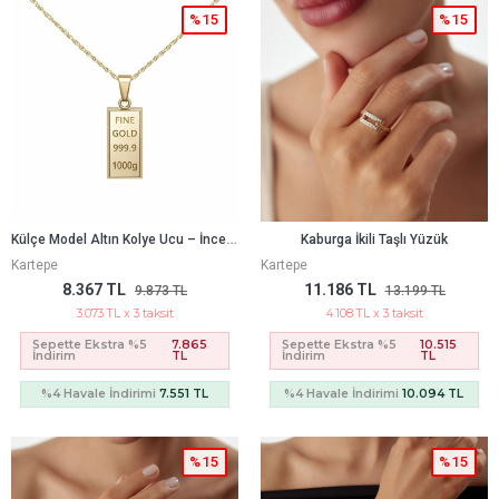
%15
%15
K
Ülçe Model Altın Kolye Ucu – İnce Ve Minimal Tasarım (1,5 × 0,60 Cm – 0,22 Mm)
Kaburga İkili Taşlı Yüzük
Kartepe
Kartepe
8.367 TL
11.186 TL
9.873 TL
13.199 TL
3.073 TL x 3 taksit
4.108 TL x 3 taksit
Sepette Ekstra %5
7.865
Sepette Ekstra %5
10.515
İndirim
TL
İndirim
TL
%4 Havale İndirimi
7.551 TL
%4 Havale İndirimi
10.094 TL
%15
%15