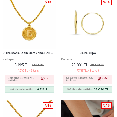
%15
%15
P
Laka Model Altın Harf Kolye Ucu – Kişiye Özel Tasarım (2 × 1,90 Cm – 0,05 Mm)
Halka Küpe
Kartepe
Kartepe
5.225 TL
20.001 TL
6.166 TL
23.601 TL
1.919 TL x 3 taksit
7.345 TL x 3 taksit
Sepette Ekstra %5
4.912
Sepette Ekstra %5
18.802
İndirim
TL
İndirim
TL
%4 Havale İndirimi
4.716 TL
%4 Havale İndirimi
18.050 TL
%15
%15