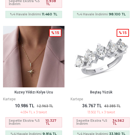
Sepette Ekstra %5
11.938
İndirim
TL
%4 Havale İndirimi
11.460 TL
%4 Havale İndirimi
98.100 TL
%15
%15
Kuzey Yıldızı Kolye Ucu
Beştaş Yüzük
Kartepe
Kartepe
10.986 TL
36.767 TL
12.963 TL
43.385 TL
4.034 TL x 3 taksit
13.502 TL x 3 taksit
Sepette Ekstra %5
10.327
Sepette Ekstra %5
34.562
İndirim
TL
İndirim
TL
%4 Havale İndirimi
9.914 TL
%4 Havale İndirimi
33.180 TL