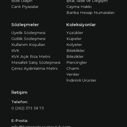
Bize Ulaşın
İptal, İade ve Değişim
Canlı Piyasalar
Cayma Hakkı
Banka Hesap Numaraları
Sözleşmeler
Koleksiyonlar
Üyelik Sözleşmesi
Yüzükler
Gizlilik Sözleşmesi
Küpeler
Kullanım Koşulları
Kolyeler
KVK
Bileklikler
KVK Açık Rıza Metni
Bilezikler
Mesafeli Satış Sözleşmesi
Piercingler
Çerez Aydınlatma Metni
Charm
Yeniler
İndirimli Ürünler
İletişim
Telefon:
0 (262) 373 38 73
E-Posta:
info@kartepekuyumculuk.com