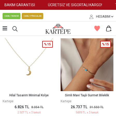
AKIM GARANTİSİ
ÜCRETSİZ VE SİGORTALI KARGO!
TÜM
HESABIM
CANLI YARDIM
CANLI PİYASALAR
%15
%15
Hilal Tasarım Minimal Kolye
Simli Mavi Taşlı Gurmet Bileklik
Kartepe
Kartepe
6.826 TL
26.737 TL
8.054 TL
31.550 TL
2.507 TL x 3 taksit
9.819 TL x 3 taksit