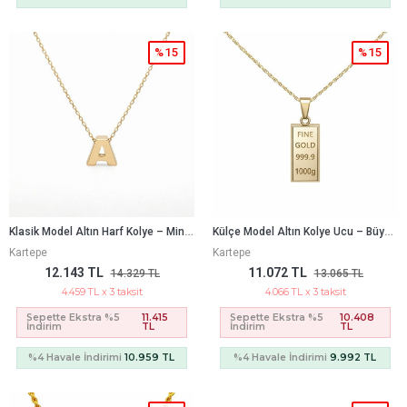
%15
%15
K
Lasik Model Altın Harf Kolye – Minimal Kare Tasarım (0,90 × 0,90 Cm – 0,25 Mm)
K
Ülçe Model Altın Kolye Ucu – Büyük Boy Modern Tasarım (1,9 × 0,80 Cm – 0,3 Mm)
Kartepe
Kartepe
12.143 TL
11.072 TL
14.329 TL
13.065 TL
4.459 TL x 3 taksit
4.066 TL x 3 taksit
Sepette Ekstra %5
11.415
Sepette Ekstra %5
10.408
İndirim
TL
İndirim
TL
%4 Havale İndirimi
10.959 TL
%4 Havale İndirimi
9.992 TL