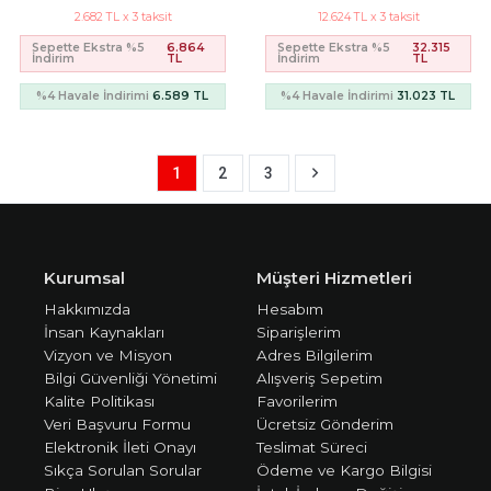
2.682 TL x 3 taksit
12.624 TL x 3 taksit
Sepette Ekstra %5
6.864
Sepette Ekstra %5
32.315
İndirim
TL
İndirim
TL
%4 Havale İndirimi
6.589 TL
%4 Havale İndirimi
31.023 TL
1
2
3
Kurumsal
Müşteri Hizmetleri
Hakkımızda
Hesabım
İnsan Kaynakları
Siparişlerim
Vizyon ve Misyon
Adres Bilgilerim
Bilgi Güvenliği Yönetimi
Alışveriş Sepetim
Kalite Politikası
Favorilerim
Veri Başvuru Formu
Ücretsiz Gönderim
Elektronik İleti Onayı
Teslimat Süreci
Sıkça Sorulan Sorular
Ödeme ve Kargo Bilgisi