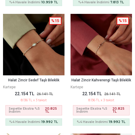
%4 Havale İndirimi
10.959 TL
%4 Havale İndirimi
7.813 TL
%15
%15
Halat Zincir Sedef Taşlı Bileklik
Halat Zincir Kahverengi Taşlı Bileklik
Kartepe
Kartepe
22.154 TL
22.154 TL
26.141 TL
26.141 TL
8.136 TL x 3 taksit
8.136 TL x 3 taksit
Sepette Ekstra %5
20.825
Sepette Ekstra %5
20.825
İndirim
TL
İndirim
TL
%4 Havale İndirimi
19.992 TL
%4 Havale İndirimi
19.992 TL