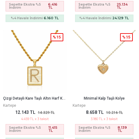
Sepette Ekstra %5
6.416
Sepette Ekstra %5
25.134
İndirim
TL
İndirim
TL
%4 Havale İndirimi
6.160 TL
%4 Havale İndirimi
24.129 TL
%15
%15
Ç
Izgi Detaylı Kare Taşlı Altın Harf Kolye Ucu – Özel Seri (2,1 × 1,3 Cm – 0,15 Mm)
Minimal Kalp Taşlı Kolye
Kartepe
Kartepe
12.143 TL
8.658 TL
14.329 TL
10.216 TL
4.459 TL x 3 taksit
3.180 TL x 3 taksit
Sepette Ekstra %5
11.415
Sepette Ekstra %5
8.139
İndirim
TL
İndirim
TL