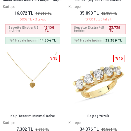
Kırmızı Çeyrekli Pullu Bileklik
Kartepe
Kartepe
16.072 TL
35.890 TL
18.965 TL
42.351 TL
5.902 TL x 3 taksit
13.180 TL x 3 taksit
Sepette Ekstra %5
15.108
Sepette Ekstra %5
33.739
İndirim
TL
İndirim
TL
%4 Havale İndirimi
14.504 TL
%4 Havale İndirimi
32.389 TL
%15
%15
Kalp Tasarım Minimal Kolye
Beştaş Yüzük
Kartepe
Kartepe
7.302 TL
34.376 TL
8.616 TL
40.564 TL