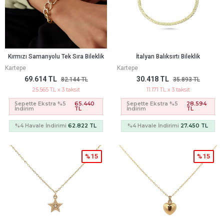
Kırmızı Samanyolu Tek Sıra Bileklik
İtalyan Balıksırtı Bileklik
Kartepe
Kartepe
69.614 TL
30.418 TL
82.144 TL
35.893 TL
25.565 TL x 3 taksit
11.171 TL x 3 taksit
Sepette Ekstra %5
65.440
Sepette Ekstra %5
28.594
İndirim
TL
İndirim
TL
%4 Havale İndirimi
62.822 TL
%4 Havale İndirimi
27.450 TL
%15
%15