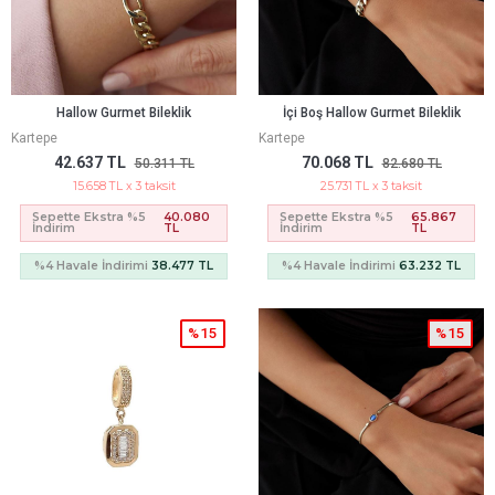
Hallow Gurmet Bileklik
İçi Boş Hallow Gurmet Bileklik
Kartepe
Kartepe
42.637 TL
70.068 TL
50.311 TL
82.680 TL
15.658 TL x 3 taksit
25.731 TL x 3 taksit
Sepette Ekstra %5
40.080
Sepette Ekstra %5
65.867
İndirim
TL
İndirim
TL
%4 Havale İndirimi
38.477 TL
%4 Havale İndirimi
63.232 TL
%15
%15