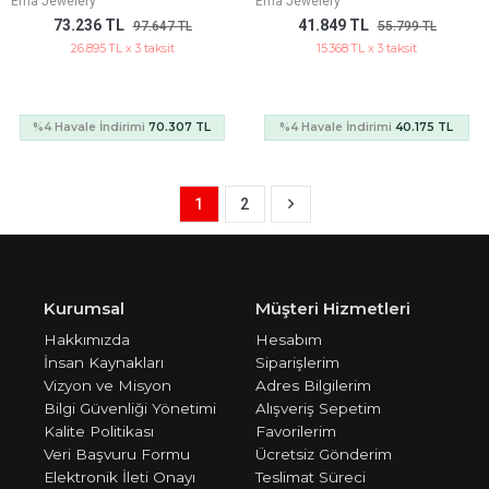
Ema Jewelery
Ema Jewelery
73.236 TL
41.849 TL
97.647 TL
55.799 TL
26.895 TL x 3 taksit
15.368 TL x 3 taksit
%4 Havale İndirimi
70.307 TL
%4 Havale İndirimi
40.175 TL
1
2
Kurumsal
Müşteri Hizmetleri
Hakkımızda
Hesabım
İnsan Kaynakları
Siparişlerim
Vizyon ve Misyon
Adres Bilgilerim
Bilgi Güvenliği Yönetimi
Alışveriş Sepetim
Kalite Politikası
Favorilerim
Veri Başvuru Formu
Ücretsiz Gönderim
Elektronik İleti Onayı
Teslimat Süreci