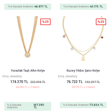
%4 Havale İndirimi
46.871 TL
%4 Havale İndirimi
40.175 TL
%25
%25
Yuvarlak Taşlı Altın Kolye
Kuzey Yıldızı Şans Kolye
Ema Jewelery
Ema Jewelery
174.370 TL
76.723 TL
232.494 TL
102.297 TL
64.034 TL x 3 taksit
28.175 TL x 3 taksit
%4 Havale
167.395
%4 Havale İndirimi
73.654 TL
İndirimi
TL