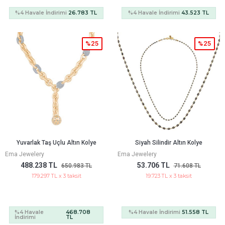
%4 Havale İndirimi
26.783 TL
%4 Havale İndirimi
43.523 TL
%25
%25
Yuvarlak Taş Uçlu Altın Kolye
Siyah Silindir Altın Kolye
Ema Jewelery
Ema Jewelery
488.238 TL
53.706 TL
650.983 TL
71.608 TL
179.297 TL x 3 taksit
19.723 TL x 3 taksit
%4 Havale
468.708
%4 Havale İndirimi
51.558 TL
İndirimi
TL