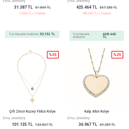
Ema Jewelery
Ema Jewelery
31.387 TL
425.464 TL
41.849 TL
567.285 TL
11.526 TL x 3 taksit
156.245 TL x 3 taksit
%4 Havale İndirimi
30.132 TL
%4 Havale
408.445
İndirimi
TL
%25
%25
Çift Zincir Kuzey Yıldızı Kolye
Kalp Altın Kolye
Ema Jewelery
Ema Jewelery
101.135 TL
36.967 TL
134.847 TL
49.289 TL