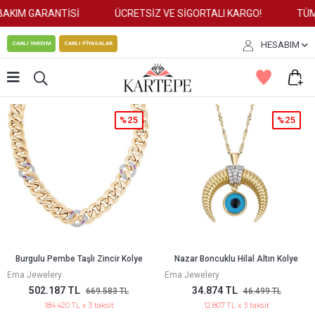
IM GARANTİSİ
ÜCRETSİZ VE SİGORTALI KARGO!
TÜM KR
HESABIM
CANLI YARDIM
CANLI PİYASALAR
%25
%25
Burgulu Pembe Taşlı Zincir Kolye
Nazar Boncuklu Hilal Altın Kolye
Ema Jewelery
Ema Jewelery
502.187 TL
34.874 TL
669.583 TL
46.499 TL
184.420 TL x 3 taksit
12.807 TL x 3 taksit