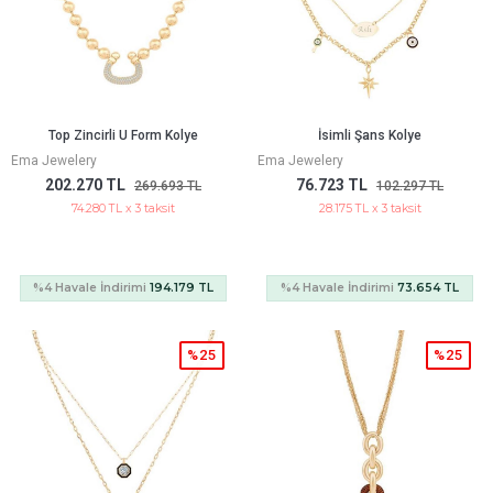
Top Zincirli U Form Kolye
İsimli Şans Kolye
Ema Jewelery
Ema Jewelery
202.270 TL
76.723 TL
269.693 TL
102.297 TL
74.280 TL x 3 taksit
28.175 TL x 3 taksit
%4 Havale İndirimi
194.179 TL
%4 Havale İndirimi
73.654 TL
%25
%25