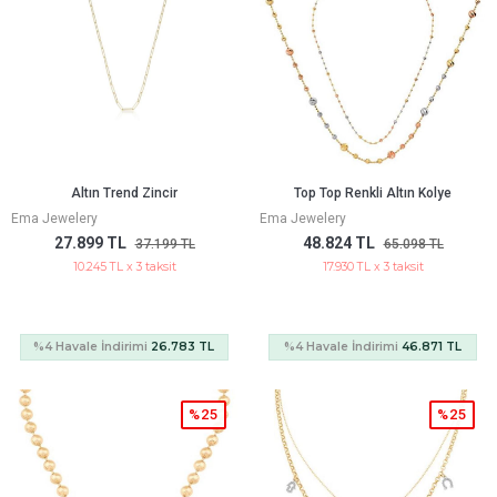
Altın Trend Zincir
Top Top Renkli Altın Kolye
Ema Jewelery
Ema Jewelery
27.899 TL
48.824 TL
37.199 TL
65.098 TL
10.245 TL x 3 taksit
17.930 TL x 3 taksit
%4 Havale İndirimi
26.783 TL
%4 Havale İndirimi
46.871 TL
%25
%25