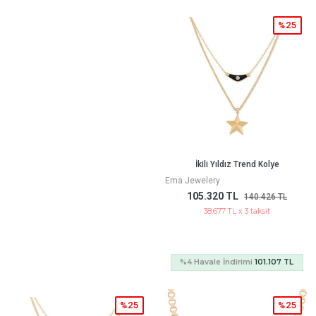
%25
İkili Yıldız Trend Kolye
Ema Jewelery
105.320 TL
140.426 TL
38.677 TL x 3 taksit
%4 Havale İndirimi
101.107 TL
%25
%25