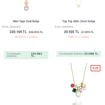
Mini Taşlı Oval Kolye
Top Top Altın Zincir Kolye
Ema Jewelery
Ema Jewelery
230.169 TL
20.925 TL
306.892 TL
27.899 TL
84.526 TL x 3 taksit
7.684 TL x 3 taksit
%4 Havale
220.962
%4 Havale İndirimi
20.088 TL
İndirimi
TL
%25