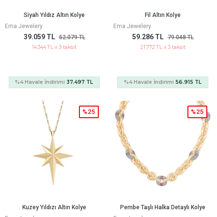
Siyah Yıldız Altın Kolye
Fil Altın Kolye
Ema Jewelery
Ema Jewelery
39.059 TL
59.286 TL
52.079 TL
79.048 TL
14.344 TL x 3 taksit
21.772 TL x 3 taksit
%4 Havale İndirimi
37.497 TL
%4 Havale İndirimi
56.915 TL
%25
%25
Kuzey Yıldızı Altın Kolye
Pembe Taşlı Halka Detaylı Kolye