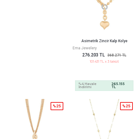
Asimetrik Zincir Kalp Kolye
Ema Jewelery
276.203 TL
368.271 TL
101.431 TL x 3 taksit
%4 Havale
265.155
İndirimi
TL
%25
%25