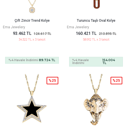
Çift Zincir Trend Kolye
Turuncu Taşlı Oval Kolye
Ema Jewelery
Ema Jewelery
93.462 TL
160.421 TL
124.617 TL
213.895 TL
34.322 TL x 3 taksit
58.912 TL x 3 taksit
%4 Havale İndirimi
89.724 TL
%4 Havale
154.004
İndirimi
TL
%25
%25