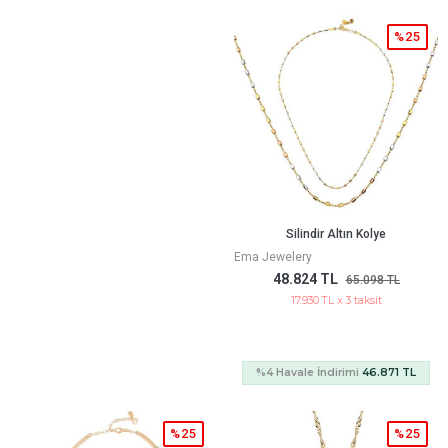
%25
Silindir Altın Kolye
Ema Jewelery
48.824 TL
65.098 TL
17.930 TL x 3 taksit
%4 Havale İndirimi
46.871 TL
%25
%25