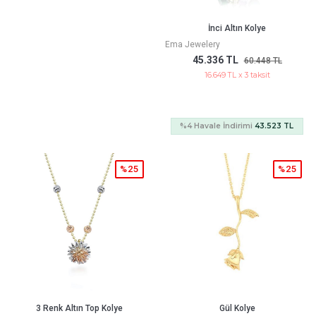
İnci Altın Kolye
Ema Jewelery
45.336 TL
60.448 TL
16.649 TL x 3 taksit
%4 Havale İndirimi
43.523 TL
%25
%25
3 Renk Altın Top Kolye
Gül Kolye