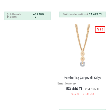
%4 Havale
482.100
%4 Havale İndirimi
33.479 TL
İndirimi
TL
%25
Pembe Taş Çerçevelil Kolye
Ema Jewelery
153.446 TL
204.595 TL
56.350 TL x 3 taksit