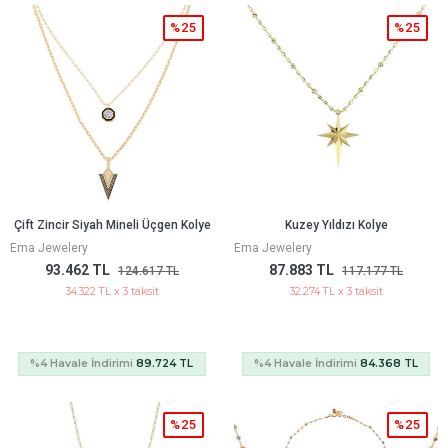
%25
%25
Çift Zincir Siyah Mineli Üçgen Kolye
Kuzey Yıldızı Kolye
Ema Jewelery
Ema Jewelery
93.462 TL
87.883 TL
124.617 TL
117.177 TL
34.322 TL x 3 taksit
32.274 TL x 3 taksit
%4 Havale İndirimi
89.724 TL
%4 Havale İndirimi
84.368 TL
%25
%25