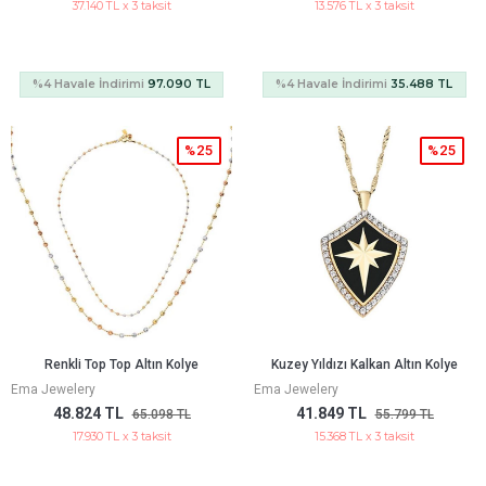
37.140 TL x 3 taksit
13.576 TL x 3 taksit
%4 Havale İndirimi
97.090 TL
%4 Havale İndirimi
35.488 TL
%25
%25
Renkli Top Top Altın Kolye
Kuzey Yıldızı Kalkan Altın Kolye
Ema Jewelery
Ema Jewelery
48.824 TL
41.849 TL
65.098 TL
55.799 TL
17.930 TL x 3 taksit
15.368 TL x 3 taksit