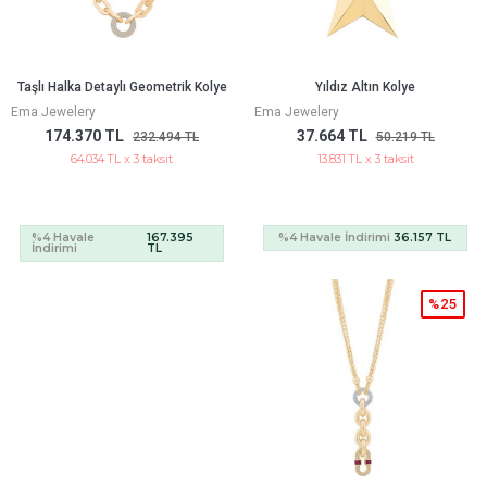
Taşlı Halka Detaylı Geometrik Kolye
Yıldız Altın Kolye
Ema Jewelery
Ema Jewelery
174.370 TL
37.664 TL
232.494 TL
50.219 TL
64.034 TL x 3 taksit
13.831 TL x 3 taksit
%4 Havale
167.395
%4 Havale İndirimi
36.157 TL
İndirimi
TL
%25