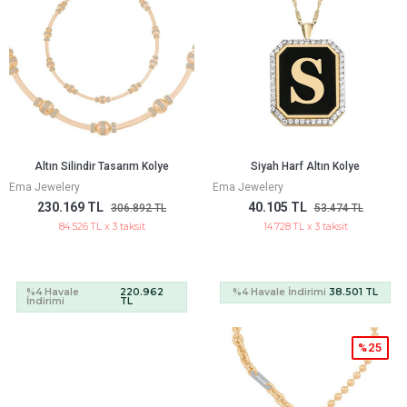
Altın Silindir Tasarım Kolye
Siyah Harf Altın Kolye
Ema Jewelery
Ema Jewelery
230.169 TL
40.105 TL
306.892 TL
53.474 TL
84.526 TL x 3 taksit
14.728 TL x 3 taksit
%4 Havale
220.962
%4 Havale İndirimi
38.501 TL
İndirimi
TL
%25