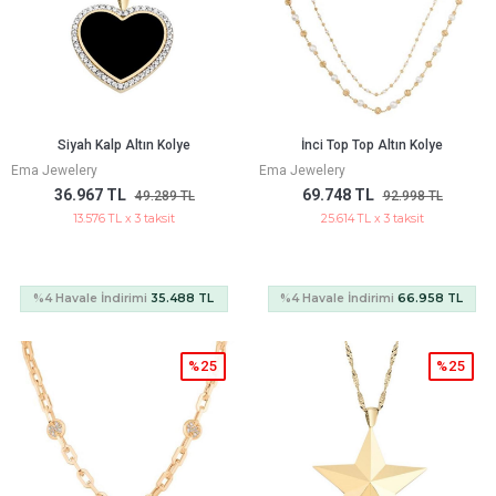
Siyah Kalp Altın Kolye
İnci Top Top Altın Kolye
Ema Jewelery
Ema Jewelery
36.967 TL
69.748 TL
49.289 TL
92.998 TL
13.576 TL x 3 taksit
25.614 TL x 3 taksit
%4 Havale İndirimi
35.488 TL
%4 Havale İndirimi
66.958 TL
%25
%25