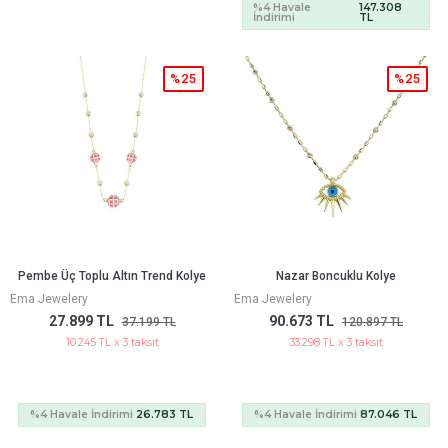
%4 Havale
147.308
İndirimi
TL
%25
%25
Pembe Üç Toplu Altın Trend Kolye
Nazar Boncuklu Kolye
Ema Jewelery
Ema Jewelery
27.899 TL
90.673 TL
37.199 TL
120.897 TL
10.245 TL x 3 taksit
33.298 TL x 3 taksit
%4 Havale İndirimi
26.783 TL
%4 Havale İndirimi
87.046 TL