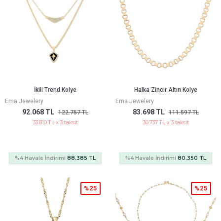
İkili Trend Kolye
Halka Zincir Altın Kolye
Ema Jewelery
Ema Jewelery
92.068 TL
83.698 TL
122.757 TL
111.597 TL
33.810 TL x 3 taksit
30.737 TL x 3 taksit
%4 Havale İndirimi
88.385 TL
%4 Havale İndirimi
80.350 TL
%25
%25