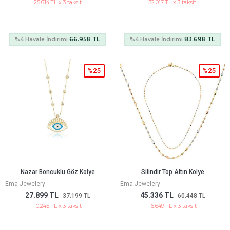
25.614 TL x 3 taksit
32.017 TL x 3 taksit
%4 Havale İndirimi
66.958 TL
%4 Havale İndirimi
83.698 TL
%25
%25
Nazar Boncuklu Göz Kolye
Silindir Top Altın Kolye
Ema Jewelery
Ema Jewelery
27.899 TL
45.336 TL
37.199 TL
60.448 TL
10.245 TL x 3 taksit
16.649 TL x 3 taksit