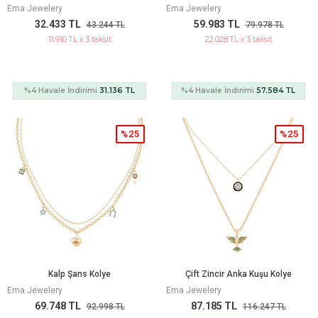
Ema Jewelery
Ema Jewelery
32.433 TL
59.983 TL
43.244 TL
79.978 TL
11.910 TL x 3 taksit
22.028 TL x 3 taksit
%4 Havale İndirimi
31.136 TL
%4 Havale İndirimi
57.584 TL
%25
%25
Kalp Şans Kolye
Çift Zincir Anka Kuşu Kolye
Ema Jewelery
Ema Jewelery
69.748 TL
87.185 TL
92.998 TL
116.247 TL