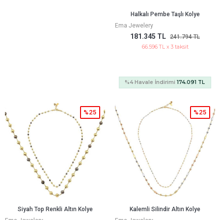
Halkalı Pembe Taşlı Kolye
Ema Jewelery
181.345 TL
241.794 TL
66.596 TL x 3 taksit
%4 Havale İndirimi
174.091 TL
%25
%25
Siyah Top Renkli Altın Kolye
Kalemli Silindir Altın Kolye