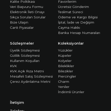
Kalite Politikası
Favorilerim
Veri Başvuru Formu
Ücretsiz Gönderim
Elektronik İleti Onayı
Teslimat Süreci
Sıkça Sorulan Sorular
Ödeme ve Kargo Bilgisi
Bize Ulaşın
İptal, İade ve Değişim
Canlı Piyasalar
Cayma Hakkı
Banka Hesap Numaraları
Sözleşmeler
Koleksiyonlar
Üyelik Sözleşmesi
Yüzükler
Gizlilik Sözleşmesi
Küpeler
Kullanım Koşulları
Kolyeler
KVK
Bileklikler
KVK Açık Rıza Metni
Bilezikler
Mesafeli Satış Sözleşmesi
Piercingler
Çerez Aydınlatma Metni
Charm
Yeniler
İndirimli Ürünler
İletişim
Telefon: