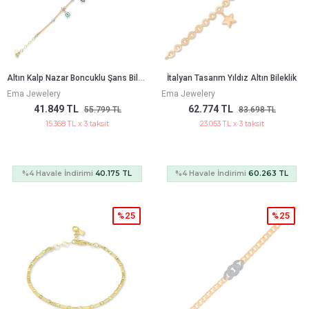
A
Ltın Kalp Nazar Boncuklu Şans Bileklik
İtalyan Tasarım Yıldız Altın Bileklik
Ema Jewelery
Ema Jewelery
41.849 TL
62.774 TL
55.799 TL
83.698 TL
15.368 TL x 3 taksit
23.053 TL x 3 taksit
%4 Havale İndirimi
40.175 TL
%4 Havale İndirimi
60.263 TL
%25
%25