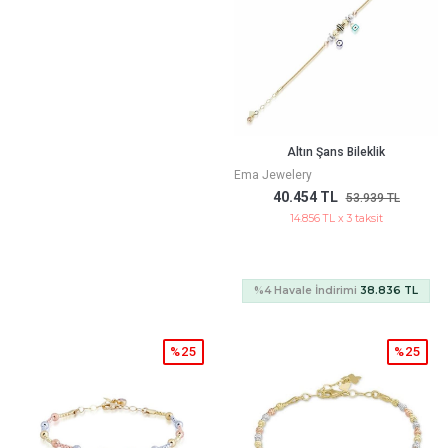
Altın Şans Bileklik
Ema Jewelery
40.454 TL
53.939 TL
14.856 TL x 3 taksit
%4 Havale İndirimi
38.836 TL
%25
%25