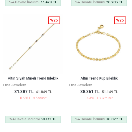
%4 Havale İndirimi
33.479 TL
%4 Havale İndirimi
26.783 TL
%25
%25
Altın Siyah Mineli Trend Bileklik
Altın Trend Küp Bileklik
Ema Jewelery
Ema Jewelery
31.387 TL
38.361 TL
41.849 TL
51.149 TL
11.526 TL x 3 taksit
14.087 TL x 3 taksit
%4 Havale İndirimi
30.132 TL
%4 Havale İndirimi
36.827 TL