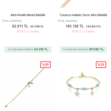
Altın Renkli Mineli Bileklik
Turuncu Halkalı Zincir Altın Bileklik
Ema Jewelery
Ema Jewelery
52.311 TL
101.135 TL
69.748 TL
134.847 TL
19.210 TL x 3 taksit
37.140 TL x 3 taksit
%4 Havale İndirimi
50.219 TL
%4 Havale İndirimi
97.090 TL
%25
%25