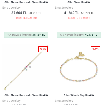
Altın Nazar Boncuklu Şans Bileklik
Altın Şans Bileklik
Ema Jewelery
Ema Jewelery
37.664 TL
41.849 TL
50.219 TL
55.799 TL
13.831 TL x 3 taksit
15.368 TL x 3 taksit
%4 Havale İndirimi
36.157 TL
%4 Havale İndirimi
40.175 TL
%25
%25
Altın Nazar Boncuklu Şans Bileklik
Altın Silindir Top Bileklik
Ema Jewelery
Ema Jewelery