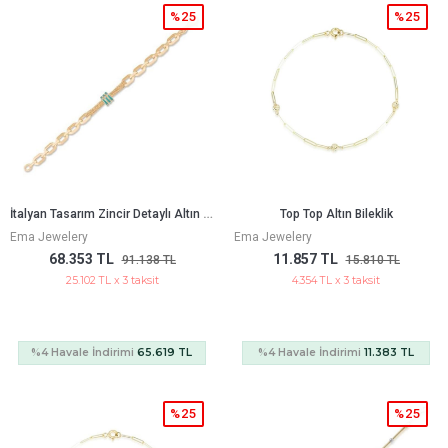
%25
%25
İ
Talyan Tasarım Zincir Detaylı Altın Bileklik
Top Top Altın Bileklik
Ema Jewelery
Ema Jewelery
68.353 TL
11.857 TL
91.138 TL
15.810 TL
25.102 TL x 3 taksit
4.354 TL x 3 taksit
%4 Havale İndirimi
65.619 TL
%4 Havale İndirimi
11.383 TL
%25
%25