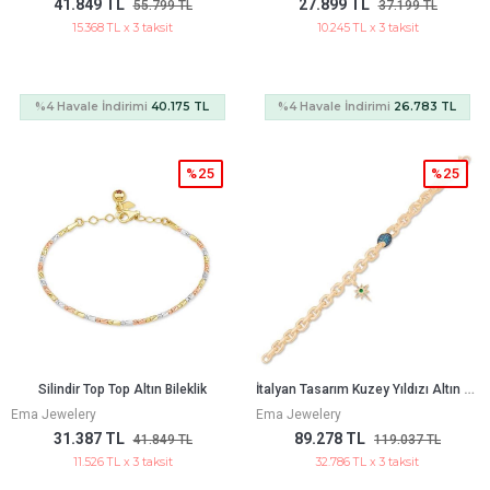
41.849 TL
27.899 TL
55.799 TL
37.199 TL
15.368 TL x 3 taksit
10.245 TL x 3 taksit
%4 Havale İndirimi
40.175 TL
%4 Havale İndirimi
26.783 TL
%25
%25
İ
Talyan Tasarım Kuzey Yıldızı Altın Bileklik
Silindir Top Top Altın Bileklik
Ema Jewelery
Ema Jewelery
31.387 TL
89.278 TL
41.849 TL
119.037 TL
11.526 TL x 3 taksit
32.786 TL x 3 taksit