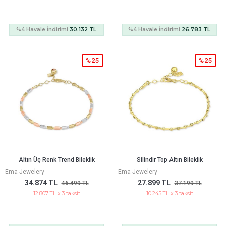
%4 Havale İndirimi
30.132 TL
%4 Havale İndirimi
26.783 TL
%25
%25
Altın Üç Renk Trend Bileklik
Silindir Top Altın Bileklik
Ema Jewelery
Ema Jewelery
34.874 TL
27.899 TL
46.499 TL
37.199 TL
12.807 TL x 3 taksit
10.245 TL x 3 taksit