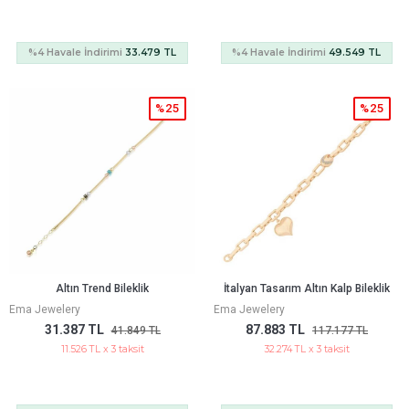
%4 Havale İndirimi
33.479 TL
%4 Havale İndirimi
49.549 TL
%25
%25
Altın Trend Bileklik
İtalyan Tasarım Altın Kalp Bileklik
Ema Jewelery
Ema Jewelery
31.387 TL
87.883 TL
41.849 TL
117.177 TL
11.526 TL x 3 taksit
32.274 TL x 3 taksit