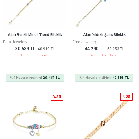
Altın Renkli Mineli Trend Bileklik
Altın Yıldızlı Şans Bileklik
Ema Jewelery
Ema Jewelery
30.689 TL
44.290 TL
40.919 TL
59.053 TL
11.270 TL x 3 taksit
16.265 TL x 3 taksit
%4 Havale İndirimi
29.461 TL
%4 Havale İndirimi
42.518 TL
%25
%25