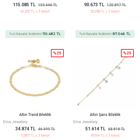
115.085 TL
90.673 TL
153.446 TL
120.897 TL
42.263 TL x 3 taksit
33.298 TL x 3 taksit
%4 Havale İndirimi
110.482 TL
%4 Havale İndirimi
87.046 TL
%25
%25
Altın Trend Bileklik
Altın Şans Bileklik
Ema Jewelery
Ema Jewelery
34.874 TL
51.614 TL
46.499 TL
68.818 TL
12.807 TL x 3 taksit
18.954 TL x 3 taksit