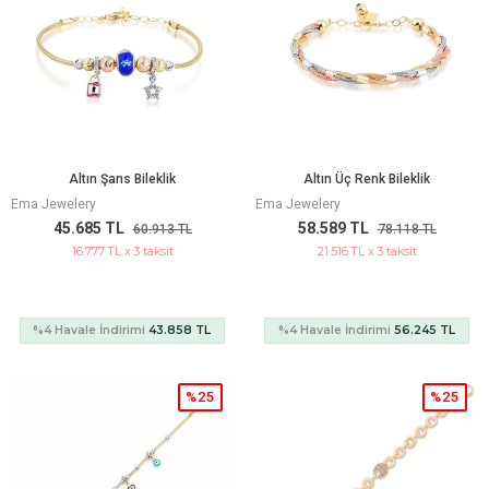
Altın Şans Bileklik
Altın Üç Renk Bileklik
Ema Jewelery
Ema Jewelery
45.685 TL
58.589 TL
60.913 TL
78.118 TL
16.777 TL x 3 taksit
21.516 TL x 3 taksit
%4 Havale İndirimi
43.858 TL
%4 Havale İndirimi
56.245 TL
%25
%25