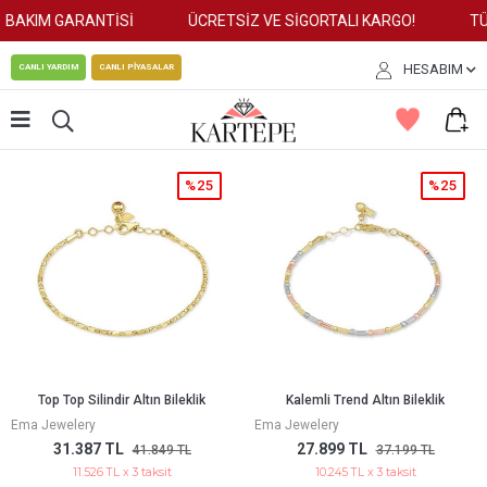
KIM GARANTİSİ
ÜCRETSİZ VE SİGORTALI KARGO!
TÜM K
HESABIM
CANLI YARDIM
CANLI PİYASALAR
%25
%25
Top Top Silindir Altın Bileklik
Kalemli Trend Altın Bileklik
Ema Jewelery
Ema Jewelery
31.387 TL
27.899 TL
41.849 TL
37.199 TL
11.526 TL x 3 taksit
10.245 TL x 3 taksit