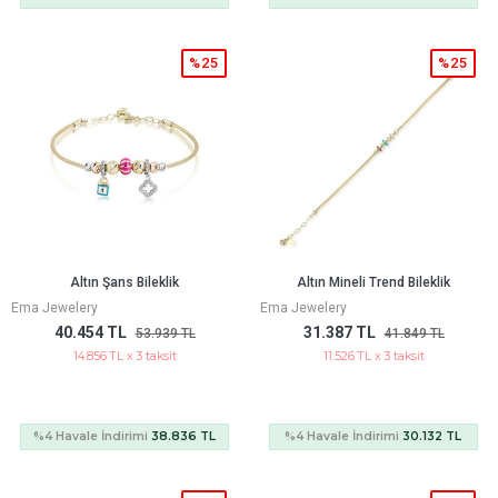
%25
%25
Altın Şans Bileklik
Altın Mineli Trend Bileklik
Ema Jewelery
Ema Jewelery
40.454 TL
31.387 TL
53.939 TL
41.849 TL
14.856 TL x 3 taksit
11.526 TL x 3 taksit
%4 Havale İndirimi
38.836 TL
%4 Havale İndirimi
30.132 TL