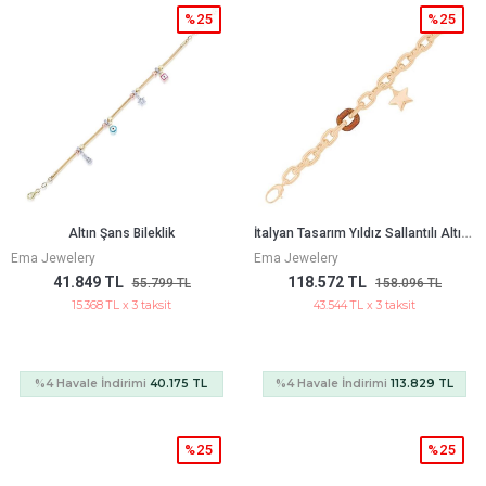
%25
%25
İ
Talyan Tasarım Yıldız Sallantılı Altın Bileklik
Altın Şans Bileklik
Ema Jewelery
Ema Jewelery
41.849 TL
118.572 TL
55.799 TL
158.096 TL
15.368 TL x 3 taksit
43.544 TL x 3 taksit
%4 Havale İndirimi
40.175 TL
%4 Havale İndirimi
113.829 TL
%25
%25