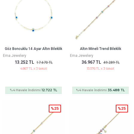
Göz Boncuklu 14 Ayar Altın Bileklik
Altın Mineli Trend Bileklik
Ema Jewelery
Ema Jewelery
13.252 TL
36.967 TL
17.670 TL
49.289 TL
4.867 TL x 3 taksit
13.576 TL x 3 taksit
%4 Havale İndirimi
12.722 TL
%4 Havale İndirimi
35.488 TL
%25
%25