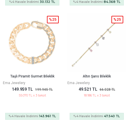
%4 Havale İndirimi
30.132 TL
%4 Havale İndirimi
84.368 TL
%25
%25
Taşlı Piramit Gurmet Bileklik
Altın Şans Bileklik
Ema Jewelery
Ema Jewelery
149.959 TL
49.521 TL
199.945 TL
66.028 TL
55.070 TL x 3 taksit
18.186 TL x 3 taksit
%4 Havale İndirimi
143.961 TL
%4 Havale İndirimi
47.540 TL