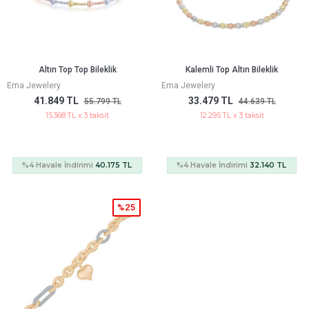
Altın Top Top Bileklik
Kalemli Top Altın Bileklik
Ema Jewelery
Ema Jewelery
41.849 TL
33.479 TL
55.799 TL
44.639 TL
15.368 TL x 3 taksit
12.295 TL x 3 taksit
%4 Havale İndirimi
40.175 TL
%4 Havale İndirimi
32.140 TL
%25