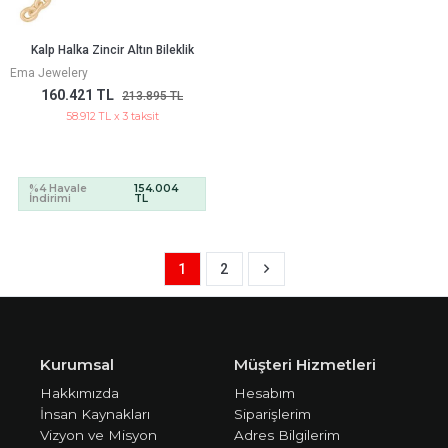
Kalp Halka Zincir Altın Bileklik
Ema Jewelery
160.421 TL
213.895 TL
58.912 TL x 3 taksit
%4 Havale
154.004
İndirimi
TL
1
2
Kurumsal
Müşteri Hizmetleri
Hakkımızda
Hesabım
İnsan Kaynakları
Siparişlerim
Vizyon ve Misyon
Adres Bilgilerim