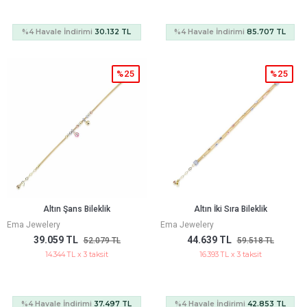
%4 Havale İndirimi
30.132 TL
%4 Havale İndirimi
85.707 TL
%25
%25
Altın Şans Bileklik
Altın İki Sıra Bileklik
Ema Jewelery
Ema Jewelery
39.059 TL
44.639 TL
52.079 TL
59.518 TL
14.344 TL x 3 taksit
16.393 TL x 3 taksit
%4 Havale İndirimi
37.497 TL
%4 Havale İndirimi
42.853 TL