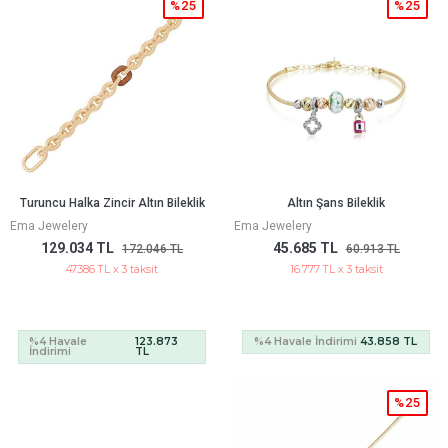
%25
%25
Turuncu Halka Zincir Altın Bileklik
Altın Şans Bileklik
Ema Jewelery
Ema Jewelery
129.034 TL
45.685 TL
172.046 TL
60.913 TL
47.386 TL x 3 taksit
16.777 TL x 3 taksit
%4 Havale
123.873
%4 Havale İndirimi
43.858 TL
İndirimi
TL
%25