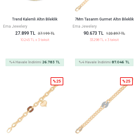
Trend Kalemli Altın Bileklik
7Mm Tasarım Gurmet Altın Bileklik
Ema Jewelery
Ema Jewelery
27.899 TL
90.673 TL
37.199 TL
120.897 TL
10.245 TL x 3 taksit
33.298 TL x 3 taksit
%4 Havale İndirimi
26.783 TL
%4 Havale İndirimi
87.046 TL
%25
%25