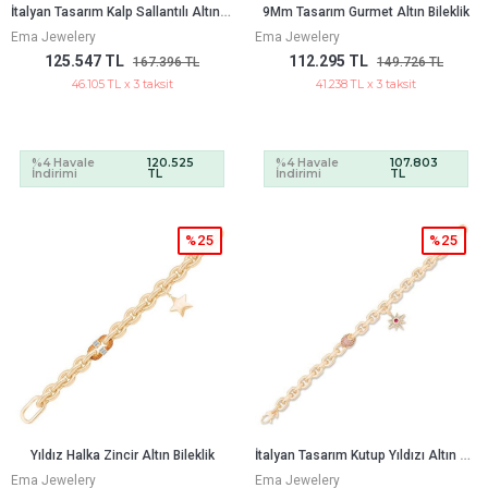
İ
Talyan Tasarım Kalp Sallantılı Altın Bileklik
9Mm Tasarım Gurmet Altın Bileklik
Ema Jewelery
Ema Jewelery
125.547 TL
112.295 TL
167.396 TL
149.726 TL
46.105 TL x 3 taksit
41.238 TL x 3 taksit
%4 Havale
120.525
%4 Havale
107.803
İndirimi
TL
İndirimi
TL
%25
%25
İ
Talyan Tasarım Kutup Yıldızı Altın Bileklik
Yıldız Halka Zincir Altın Bileklik
Ema Jewelery
Ema Jewelery