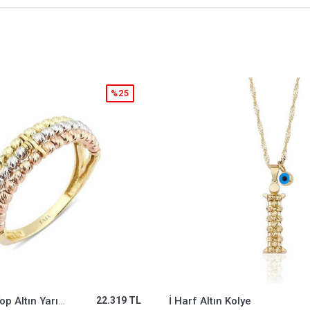
%25
olye
28.597 TL
Fortuna Beyaz Altın Yüzük