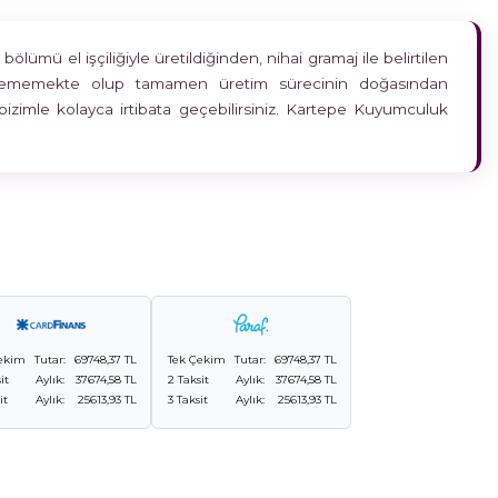
ümü el işçiliğiyle üretildiğinden, nihai gramaj ile belirtilen
etkilememekte olup tamamen üretim sürecinin doğasından
bizimle kolayca irtibata geçebilirsiniz. Kartepe Kuyumculuk
ekim
Tutar:
69748,37 TL
Tek Çekim
Tutar:
69748,37 TL
it
Aylık:
37674,58 TL
2 Taksit
Aylık:
37674,58 TL
it
Aylık:
25613,93 TL
3 Taksit
Aylık:
25613,93 TL