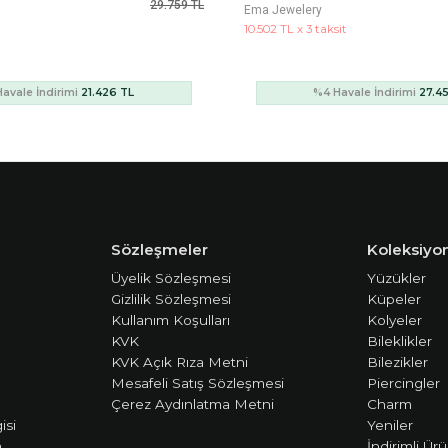
38.129 TL
Cetaş Jewelery
it
13.319 TL x 3 taksit
avale İndirimi
27.453 TL
%4 Havale İndirimi
34.8
Sözleşmeler
Koleksiyon
Üyelik Sözleşmesi
Yüzükler
Gizlilik Sözleşmesi
Küpeler
Kullanım Koşulları
Kolyeler
KVK
Bileklikler
KVK Açık Rıza Metni
Bilezikler
Mesafeli Satış Sözleşmesi
Piercingler
Çerez Aydınlatma Metni
Charm
isi
Yeniler
m
İndirimli Ürü