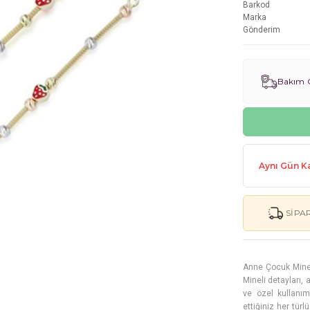
Barkod
Marka
Gönderim
Bakım G
Aynı Gün Ka
SIPA
Anne Çocuk Mineli 
Mineli detayları,
ve özel kullanım
ettiğiniz her tür