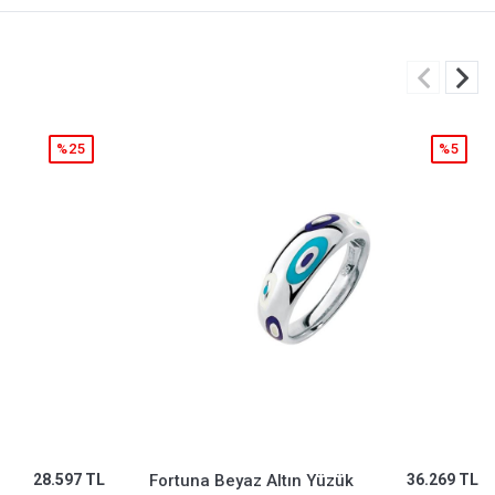
%5
%25
36.269 TL
Taşlı Halka Zincir Altın Set
390.590 TL