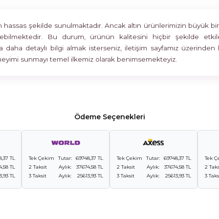
assas şekilde sunulmaktadır. Ancak altın ürünlerimizin büyük bir böl
rülebilmektedir. Bu durum, ürünün kalitesini hiçbir şekilde 
 daha detaylı bilgi almak isterseniz, iletişim sayfamız üzerinden 
deneyimi sunmayı temel ilkemiz olarak benimsemekteyiz.
Ödeme Seçenekleri
8,37 TL
Tek Çekim
Tutar:
69748,37 TL
Tek Çekim
Tutar:
69748,37 TL
Tek Ç
4,58 TL
2 Taksit
Aylık:
37674,58 TL
2 Taksit
Aylık:
37674,58 TL
2 Taks
3,93 TL
3 Taksit
Aylık:
25613,93 TL
3 Taksit
Aylık:
25613,93 TL
3 Taks