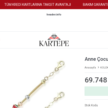
ÜM KREDİ KARTLARINA TAKSİT AVANTAJI
BAKIM GARANTİSİ
header.info
M
Anne Çocuk 
Anasayfa
KOLE
69.748
Stok Kodu