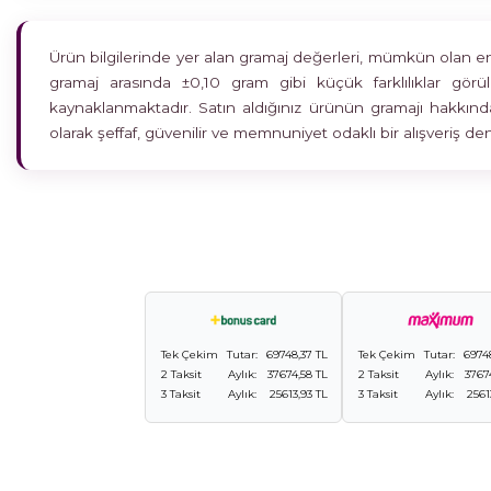
Ürün bilgilerinde yer alan gramaj değerleri, mümkün olan en h
gramaj arasında ±0,10 gram gibi küçük farklılıklar gö
kaynaklanmaktadır. Satın aldığınız ürünün gramajı hakkında
olarak şeffaf, güvenilir ve memnuniyet odaklı bir alışveriş 
Tek Çekim
Tutar:
69748,37 TL
Tek Çekim
Tutar:
6974
2 Taksit
Aylık:
37674,58 TL
2 Taksit
Aylık:
3767
3 Taksit
Aylık:
25613,93 TL
3 Taksit
Aylık:
2561