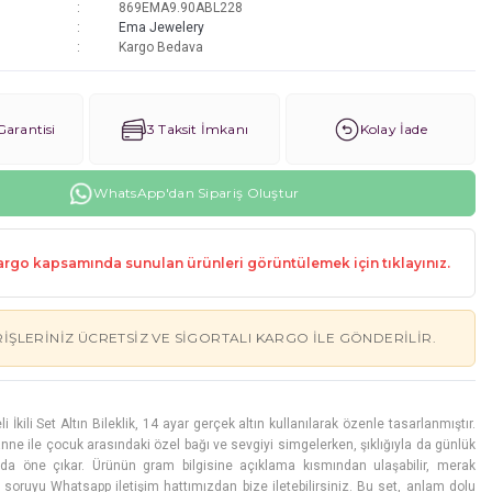
869EMA9.90ABL228
Ema Jewelery
Kargo Bedava
arantisi
3 Taksit İmkanı
Kolay İade
WhatsApp'dan Sipariş Oluştur
rgo kapsamında sunulan ürünleri görüntülemek için tıklayınız.
RIŞLERINIZ ÜCRETSIZ VE SIGORTALI KARGO ILE GÖNDERILIR.
İkili Set Altın Bileklik, 14 ayar gerçek altın kullanılarak özenle tasarlanmıştır.
 anne ile çocuk arasındaki özel bağı ve sevgiyi simgelerken, şıklığıyla da günlük
da öne çıkar. Ürünün gram bilgisine açıklama kısmından ulaşabilir, merak
lü soruyu Whatsapp iletişim hattımızdan bize iletebilirsiniz. Bu set, anlam dolu