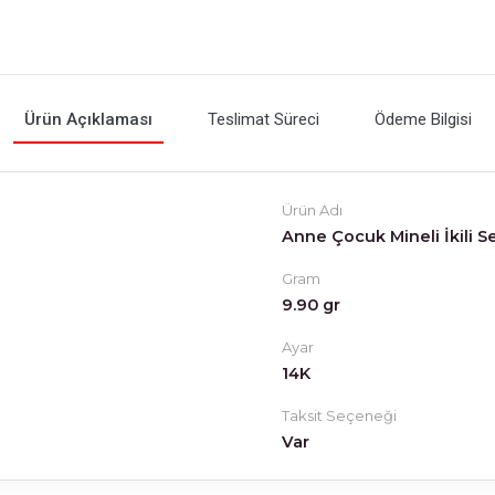
Ürün Açıklaması
Teslimat Süreci
Ödeme Bilgisi
Ürün Adı
Anne Çocuk Mineli İkili Set
Gram
9.90 gr
Ayar
14K
Taksit Seçeneği
Var