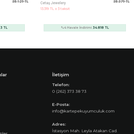
38.379 TL
520.787 TL
Ema Jewelery
143.438 TL x 3 taksit
18 TL
%4 Havale İndirimi
374.966 TL
lar
İletişim
Telefon:
0 (262) 373 38 73
E-Posta:
info@kartepekuyumculuk.com
Adres:
İstasyon Mah. Leyla Atakan Cad.
nler