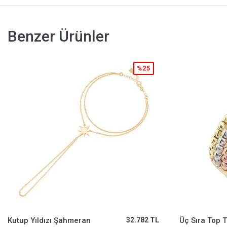
Benzer Ürünler
%25
Üç Sıra Top Top Altın Yarımtur Yüzük
22.319 TL
İ Harf Altın K