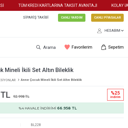
TÜM KREDİ KARTLARINA TAKSİT AVANTAJI
KOLAY İADE
SIPARIŞ TAKIBI
CANLI YARDIM
CANLI PİYASALAR
HESABIM
Favorilerim
Sepetim
Arama
Mineli İkili Set Altın Bileklik
Anne Çocuk Mineli İkili Set Altın Bileklik
KSİYONLAR
 TL
%25
92.998 TL
i̇ndi̇ri̇m
66.958 TL
%4 HAVALE İNDİRİMİ
BL228