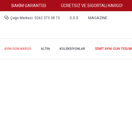
BAKIM GARANTİSİ
ÜCRETSİZ VE SİGORTALI KARGO!
T
S.S.S
MAGAZINE
Çağrı Merkezi: 0262 373 38 73
AYNI GÜN KARGO
ALTIN
KOLEKSİYONLAR
İZMİT AYNI GÜN TESLİ