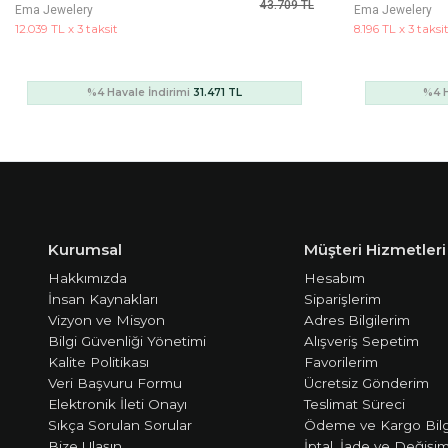
29.759 TL
Ema Jewelery
Ema Jewelery
8.196 TL x 3 taksit
10.502 TL x 3 taks
%4 Havale İndirimi
21.426 TL
%4 H
Kurumsal
Müşteri Hizmetleri
Hakkımızda
Hesabım
İnsan Kaynakları
Siparişlerim
Vizyon ve Misyon
Adres Bilgilerim
Bilgi Güvenliği Yönetimi
Alışveriş Sepetim
Kalite Politikası
Favorilerim
Veri Başvuru Formu
Ücretsiz Gönderim
Elektronik İleti Onayı
Teslimat Süreci
Sıkça Sorulan Sorular
Ödeme ve Kargo Bilg
Bize Ulaşın
İptal, İade ve Değişi