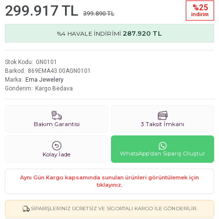
299.917 TL
%25
399.890 TL
i̇ndi̇ri̇m
287.920 TL
%4 HAVALE İNDİRİMİ
Stok Kodu
GN0101
Barkod
869EMA43.00AGN0101
Marka
Ema Jewelery
Gönderim
Kargo Bedava
Bakım Garantisi
3 Taksit İmkanı
WhatsApp'dan Sipariş Oluştur
Kolay İade
Aynı Gün Kargo kapsamında sunulan ürünleri görüntülemek için
tıklayınız.
SIPARIŞLERINIZ ÜCRETSIZ VE SIGORTALI KARGO ILE GÖNDERILIR.