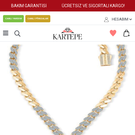
BAKIM GARANTİSİ
ÜCRETSİZ VE SİGORTALI KARGO!
HESABIM
CANLI YARDIM
CANLI PİYASALAR