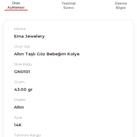
Ürün
Teslimat
Ödeme
Açıklaması
Süreci
Bilgisi
Marka
Ema Jewelery
Ürün Adı
Altın Taşlı Göz Bebeğim Kolye
Stok Kodu
GN0101
Gram
43.00 gr
Maden
Altın
Ayar
14K
Tahmini Kargo