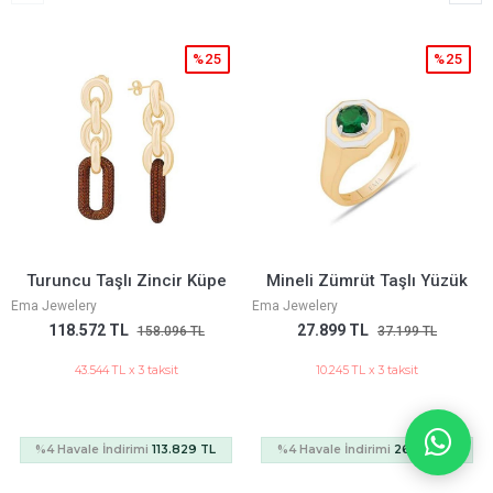
%25
%25
Mineli Zümrüt Taşlı Yüzük
Yonca Şans Altın Halhal
Ema Jewelery
Ema Jewelery
27.899 TL
48.126 TL
37.199 TL
64.168 TL
10.245 TL x 3 taksit
17.673 TL x 3 taksit
%4 Havale İndirimi
26.783 TL
%4 Havale İndirimi
46.201 TL