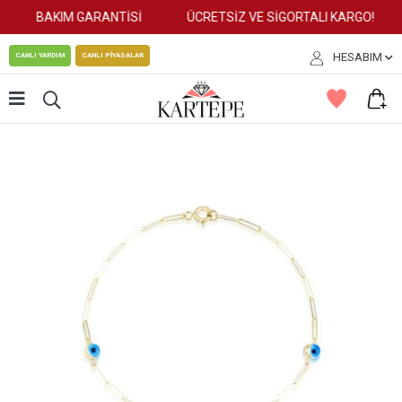
BAKIM GARANTİSİ
ÜCRETSİZ VE SİGORTALI KARGO!
HESABIM
CANLI YARDIM
CANLI PİYASALAR