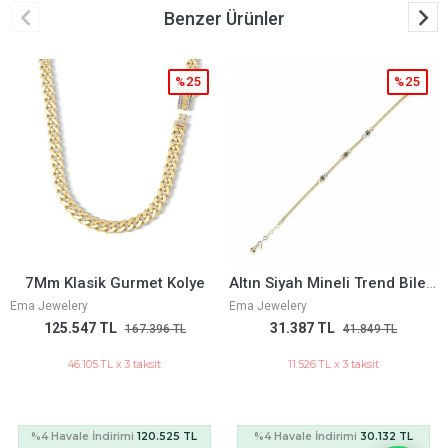
Benzer Ürünler
%25
%25
%
olye
Altın Siyah Mineli Trend Bileklik
11 Mm Z Gurmet Bilek
Ema Jewelery
Ema Jewelery
31.387 TL
118.572 TL
TL
41.849 TL
158.096 TL
11.526 TL x 3 taksit
43.544 TL x 3 taksit
5 TL
%4 Havale İndirimi
30.132 TL
%4 Havale İndirimi
113.829 