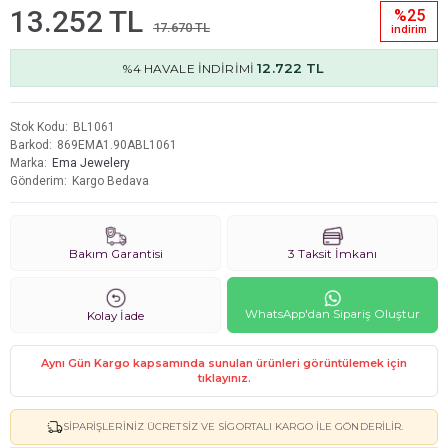
13.252 TL
%25
17.670 TL
i̇ndi̇ri̇m
12.722 TL
%4 HAVALE İNDİRİMİ
Stok Kodu
BL1061
Barkod
869EMA1.90ABL1061
Marka
Ema Jewelery
Gönderim
Kargo Bedava
Bakım Garantisi
3 Taksit İmkanı
WhatsApp'dan Sipariş Oluştur
Kolay İade
Aynı Gün Kargo kapsamında sunulan ürünleri görüntülemek için
tıklayınız.
SIPARIŞLERINIZ ÜCRETSIZ VE SIGORTALI KARGO ILE GÖNDERILIR.