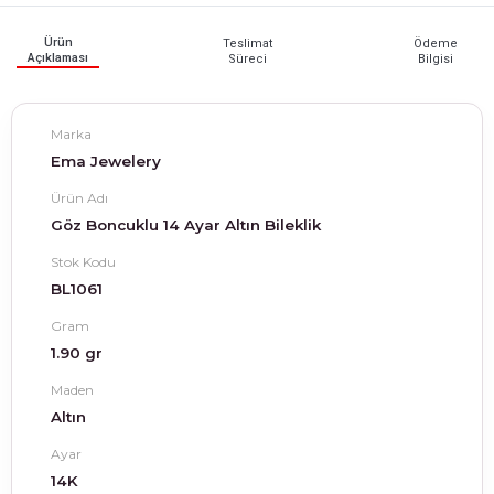
Ürün
Teslimat
Ödeme
Açıklaması
Süreci
Bilgisi
Marka
Ema Jewelery
Ürün Adı
Göz Boncuklu 14 Ayar Altın Bileklik
Stok Kodu
BL1061
Gram
1.90 gr
Maden
Altın
Ayar
14K