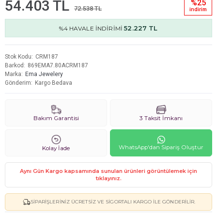
54.403 TL
%25
72.538 TL
i̇ndi̇ri̇m
52.227 TL
%4 HAVALE İNDİRİMİ
Stok Kodu
CRM187
Barkod
869EMA7.80ACRM187
Marka
Ema Jewelery
Gönderim
Kargo Bedava
Bakım Garantisi
3 Taksit İmkanı
WhatsApp'dan Sipariş Oluştur
Kolay İade
Aynı Gün Kargo kapsamında sunulan ürünleri görüntülemek için
tıklayınız.
SIPARIŞLERINIZ ÜCRETSIZ VE SIGORTALI KARGO ILE GÖNDERILIR.