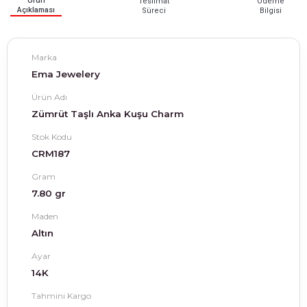
Ürün
Teslimat
Ödeme
Açıklaması
Süreci
Bilgisi
Marka
Ema Jewelery
Ürün Adı
Zümrüt Taşlı Anka Kuşu Charm
Stok Kodu
CRM187
Gram
7.80 gr
Maden
Altın
Ayar
14K
Tahmini Kargo