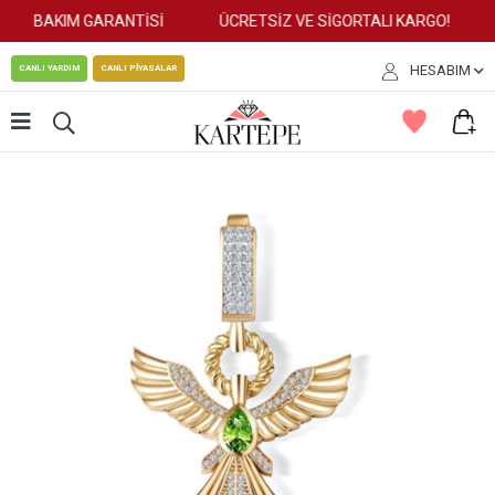
BAKIM GARANTİSİ
ÜCRETSİZ VE SİGORTALI KARGO!
HESABIM
CANLI YARDIM
CANLI PİYASALAR