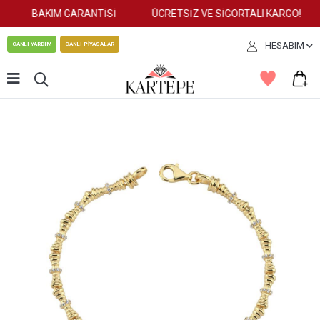
BAKIM GARANTİSİ
ÜCRETSİZ VE SİGORTALI KARGO!
HESABIM
CANLI YARDIM
CANLI PİYASALAR