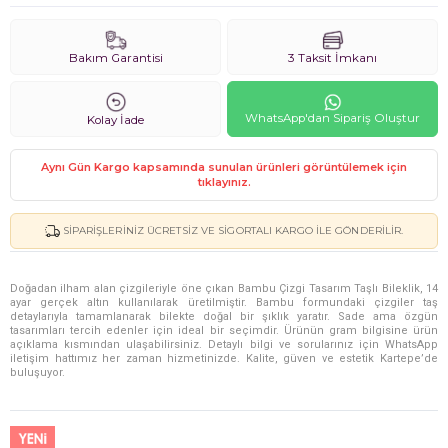
Bakım Garantisi
3 Taksit İmkanı
WhatsApp'dan Sipariş Oluştur
Kolay İade
Aynı Gün Kargo kapsamında sunulan ürünleri görüntülemek için
tıklayınız.
SIPARIŞLERINIZ ÜCRETSIZ VE SIGORTALI KARGO ILE GÖNDERILIR.
Doğadan ilham alan çizgileriyle öne çıkan Bambu Çizgi Tasarım Taşlı Bileklik, 14
ayar gerçek altın kullanılarak üretilmiştir. Bambu formundaki çizgiler taş
detaylarıyla tamamlanarak bilekte doğal bir şıklık yaratır. Sade ama özgün
tasarımları tercih edenler için ideal bir seçimdir. Ürünün gram bilgisine ürün
açıklama kısmından ulaşabilirsiniz. Detaylı bilgi ve sorularınız için WhatsApp
iletişim hattımız her zaman hizmetinizde. Kalite, güven ve estetik Kartepe’de
buluşuyor.