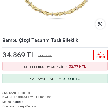
Bambu Çizgi Tasarım Taşlı Bileklik
34.869 TL
%15
41.146 TL
i̇ndi̇ri̇m
32.779 TL
SEPETTE EKSTRA %5 İNDİRİM
31.468 TL
%4 HAVALE İNDİRİMİ
Stok Kodu
1000993
Barkod
869BRA4.87CELET1000993
Marka
Kartepe
Gönderim
Kargo Bedava