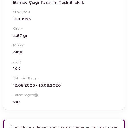
Bambu Çizgi Tasarım Taşlı Bileklik
Stok Kodu
1000993
Gram
4.87 gr
Maden
Altın
Ayar
14K
Tahmini Kargo
12.08.2026 - 16.08.2026
Taksit Seçeneği
Var
Ürün bilgilerinde yer alan gramaj değerleri, mümkün olan