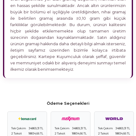
en hassas şekilde sunulmaktadır. Ancak altın ürünlerimizin
büyük bir bölümü el işçiliğiyle üretildiğinden, nihai gramaj
ile belirtilen gramaj arasında ±0,10 gram gibi küçük
farklılıklar görülebilmektedir. Bu durum, ürünün kalitesini
hiçbir şekilde etkilememekte olup tamamen üretim
sürecinin doğasından kaynaklanmaktadır. Satın aldığınız
ürünün gramajı hakkında daha detaylı bilgi almak isterseniz,
iletişim sayfamız üzerinden bizimle kolayca irtibata
geçebilirsiniz. Kartepe Kuyumculuk olarak şeffaf, güvenilir
ve memnuniyet odaklı bir alışveriş deneyimi sunmayı temel
ilkemiz olarak benimsemekteyiz.
Ödeme Seçenekleri
Tek Çekim
34869,31 TL
Tek Çekim
34869,31 TL
Tek Çekim
34869,31 TL
2 Taksit
18834,66 TL
2 Taksit
18834,66 TL
2 Taksit
18834,66 TL