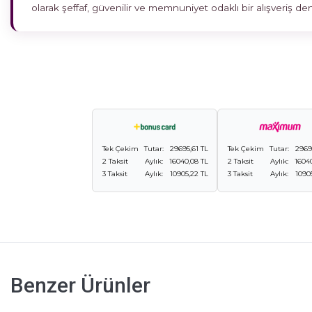
olarak şeffaf, güvenilir ve memnuniyet odaklı bir alışveriş 
Tek Çekim
Tutar:
29695,61 TL
Tek Çekim
Tutar:
2969
2 Taksit
Aylık:
16040,08 TL
2 Taksit
Aylık:
1604
3 Taksit
Aylık:
10905,22 TL
3 Taksit
Aylık:
1090
Benzer Ürünler