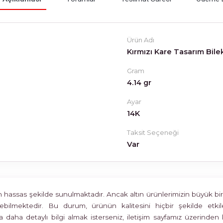
Ürün Adı
Kırmızı Kare Tasarım Bilek
Gram
4.14 gr
Ayar
14K
Taksit Seçeneği
Var
assas şekilde sunulmaktadır. Ancak altın ürünlerimizin büyük bir böl
rülebilmektedir. Bu durum, ürünün kalitesini hiçbir şekilde 
 daha detaylı bilgi almak isterseniz, iletişim sayfamız üzerinden 