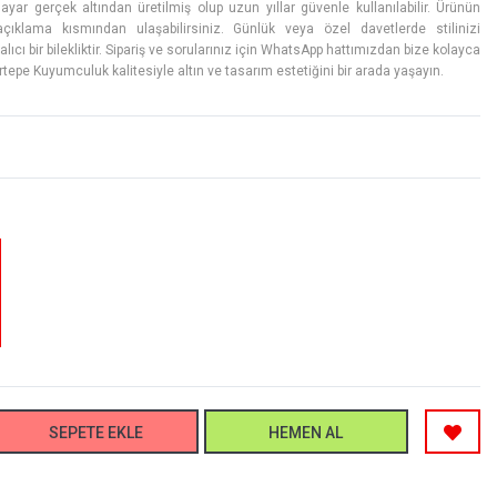
yar gerçek altından üretilmiş olup uzun yıllar güvenle kullanılabilir. Ürünün
çıklama kısmından ulaşabilirsiniz. Günlük veya özel davetlerde stilinizi
cı bir bilekliktir. Sipariş ve sorularınız için WhatsApp hattımızdan bize kolayca
artepe Kuyumculuk kalitesiyle altın ve tasarım estetiğini bir arada yaşayın.
SEPETE EKLE
HEMEN AL