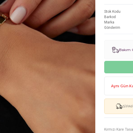
Stok Kodu
Barkod
Marka
Gönderim
Bakım G
Aynı Gün Ka
SIPA
Kırmızı Kare Tasa