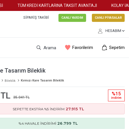
TÜM KREDİ KARTLARINA TAKSİT AVANTAJI
KOLAY İADE
SIPARIŞ TAKIBI
CANLI YARDIM
CANLI PİYASALAR
HESABIM
Favorilerim
Sepetim
Arama
e Tasarım Bileklik
Kırmızı Kare Tasarım Bileklik
Bileklik
 TL
%15
35.041 TL
i̇ndi̇ri̇m
27.915 TL
SEPETTE EKSTRA %5 İNDİRİM
26.799 TL
%4 HAVALE İNDİRİMİ