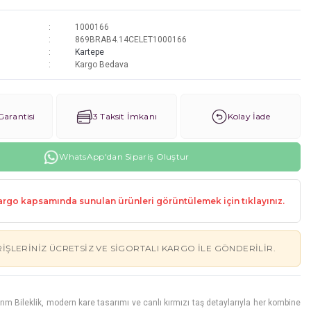
1000166
869BRAB4.14CELET1000166
Kartepe
Kargo Bedava
arantisi
3 Taksit İmkanı
Kolay İade
WhatsApp'dan Sipariş Oluştur
rgo kapsamında sunulan ürünleri görüntülemek için tıklayınız.
RIŞLERINIZ ÜCRETSIZ VE SIGORTALI KARGO ILE GÖNDERILIR.
rım Bileklik, modern kare tasarımı ve canlı kırmızı taş detaylarıyla her kombine