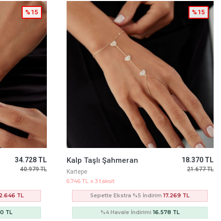
%15
%15
18.370 TL
Halat Zincir Kahverengi Taşlı Bileklik
24.451 TL
21.677 TL
28.852 TL
Kartepe
8.979 TL x 3 taksit
7.269 TL
Sepette Ekstra %5 İndirim
22.985 TL
78 TL
%4 Havale İndirimi
22.065 TL