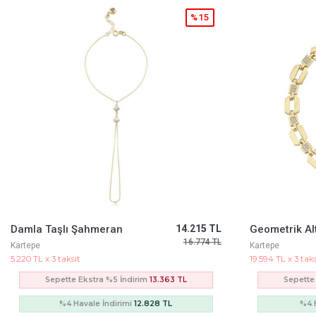
%15
Geometrik Altıgen Tasarım Taşlı Bileklik
53.357 TL
62.961 TL
Kartepe
Kartepe
19.594 TL x 3 taksit
12.753 TL x 3 taks
Sepette Ekstra %5 İndirim
50.158 TL
Sepette 
%4 Havale İndirimi
48.151 TL
%4 H