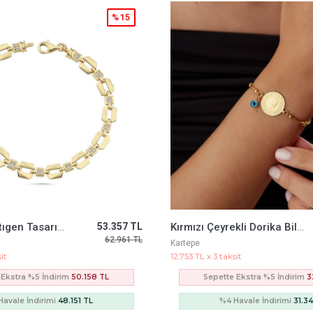
%15
Kırmızı Çeyrekli Dorika Bileklik
34.728 TL
Kalp Taşlı Şahmeran
40.979 TL
Kartepe
it
6.746 TL x 3 taksit
Ekstra %5 İndirim
32.646 TL
Sepette Ekstra %5 İndirim
1
avale İndirimi
31.340 TL
%4 Havale İndirimi
16.5