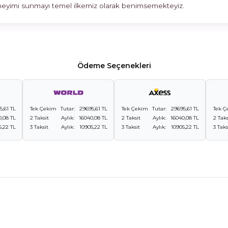
deneyimi sunmayı temel ilkemiz olarak benimsemekteyiz.
Ödeme Seçenekleri
5,61 TL
Tek Çekim
Tutar:
29695,61 TL
Tek Çekim
Tutar:
29695,61 TL
Tek Ç
0,08 TL
2 Taksit
Aylık:
16040,08 TL
2 Taksit
Aylık:
16040,08 TL
2 Taks
5,22 TL
3 Taksit
Aylık:
10905,22 TL
3 Taksit
Aylık:
10905,22 TL
3 Taks