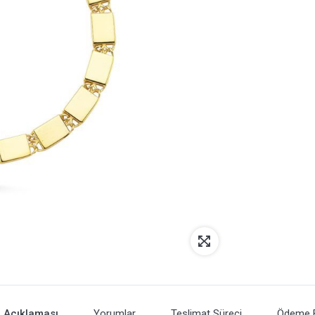
 Açıklaması
Yorumlar
Teslimat Süreci
Ödeme Bi