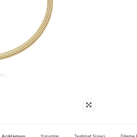
 Açıklaması
Yorumlar
Teslimat Süreci
Ödeme Bi