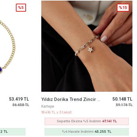
%15
%5
50.148 TL
Fortuna Sarı Altın Bileklik
84.957 TL
59.174 TL
89.819 TL
Cetaş Jewelery
31.199 TL x 3 taksit
47.141 TL
55 TL
%4 Havale İndirimi
81.559 TL