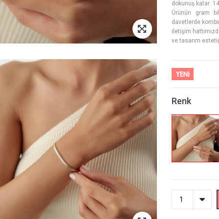
dokunuş katar. 14
Ürünün gram bil
davetlerde kombinl
iletişim hattımızd
ve tasarım estetiğ
Renk