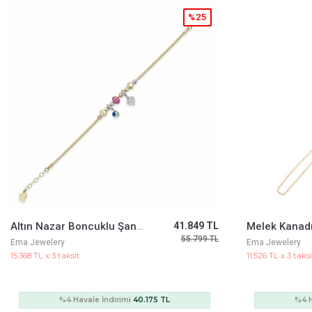
%25
Melek Kanadı Şahmeran
31.387 TL
Mineli Minima
41.849 TL
Ema Jewelery
Cetaş Jewelery
11.526 TL x 3 taksit
19.617 TL x 3 taks
%4 Havale İndirimi
30.132 TL
%4 H