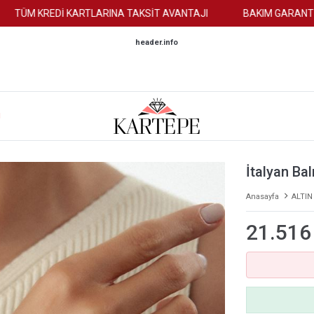
M KREDİ KARTLARINA TAKSİT AVANTAJI
BAKIM GARANTİSİ
header.info
M
İtalyan Balı
Anasayfa
ALTIN
21.516