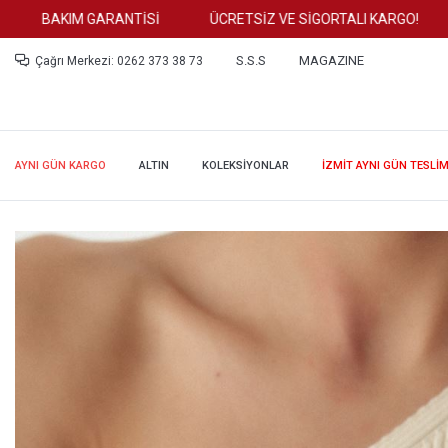
BAKIM GARANTİSİ
ÜCRETSİZ VE SİGORTALI KARGO!
TÜ
S.S.S
MAGAZINE
Çağrı Merkezi: 0262 373 38 73
AYNI GÜN KARGO
ALTIN
KOLEKSİYONLAR
İZMİT AYNI GÜN TESLİ