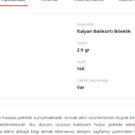
Ürün Adı
İtalyan Balıksırtı Bileklik
Gram
2.9 gr
Ayar
14K
Taksit Seçeneği
Var
assas şekilde sunulmaktadır. Ancak altın ürünlerimizin büyük bir böl
rülebilmektedir. Bu durum, ürünün kalitesini hiçbir şekilde 
 daha detaylı bilgi almak isterseniz, iletişim sayfamız üzerinden 