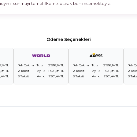
deneyimi sunmayı temel ilkemiz olarak benimsemekteyiz.
Ödeme Seçenekleri
6,14 TL
Tek Çekim
Tutar:
21516,14 TL
Tek Çekim
Tutar:
21516,14 TL
Tek Ç
1,94 TL
2 Taksit
Aylık:
11621,94 TL
2 Taksit
Aylık:
11621,94 TL
2 Taks
,44 TL
3 Taksit
Aylık:
7901,44 TL
3 Taksit
Aylık:
7901,44 TL
3 Taks