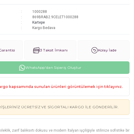
1000288
869BRAB2.9CELET1000288
Kartepe
Kargo Bedava
arantisi
3 Taksit İmkanı
Kolay İade
WhatsApp'dan Sipariş Oluştur
rgo kapsamında sunulan ürünleri görüntülemek için tıklayınız.
RIŞLERINIZ ÜCRETSIZ VE SIGORTALI KARGO ILE GÖNDERILIR.
Bileklik, zarif balıksırtı dokusu ve modern İtalyan işçiliğiyle stilinize sofistike bir