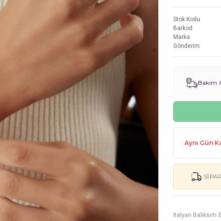
Stok Kodu
Barkod
Marka
Gönderim
Bakım G
Aynı Gün Ka
SIPA
İtalyan Balıksırtı 