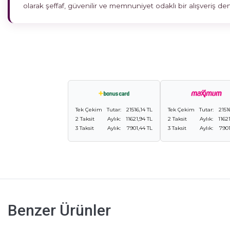
olarak şeffaf, güvenilir ve memnuniyet odaklı bir alışveriş 
Tek Çekim
Tutar:
21516,14 TL
Tek Çekim
Tutar:
2151
2 Taksit
Aylık:
11621,94 TL
2 Taksit
Aylık:
1162
3 Taksit
Aylık:
7901,44 TL
3 Taksit
Aylık:
7901
Benzer Ürünler