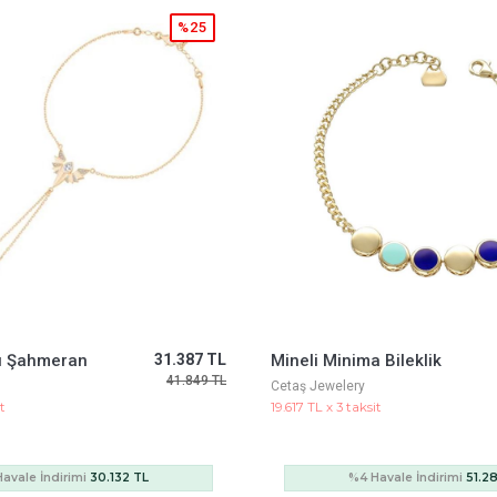
%5
 Bileklik
53.419 TL
Yıldız Dorika Trend Zincir Topu Bileklik
56.458 TL
Kartepe
it
18.416 TL x 3 taksit
Sepette Ekstra %5 İndirim
avale İndirimi
51.282 TL
%4 Havale İndirimi
45.2