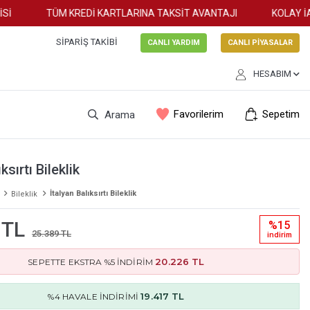
TÜM KREDİ KARTLARINA TAKSİT AVANTAJI
KOLAY İADE
SIPARIŞ TAKIBI
CANLI YARDIM
CANLI PİYASALAR
HESABIM
Favorilerim
Sepetim
Arama
ksırtı Bileklik
İtalyan Balıksırtı Bileklik
Bileklik
 TL
%15
25.389 TL
i̇ndi̇ri̇m
20.226 TL
SEPETTE EKSTRA %5 İNDİRİM
19.417 TL
%4 HAVALE İNDİRİMİ