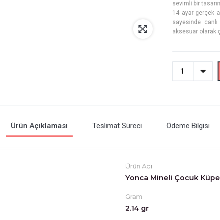
sevimli bir tasarı
14 ayar gerçek al
sayesinde canlı
aksesuar olarak ç
Ürün Açıklaması
Teslimat Süreci
Ödeme Bilgisi
Ürün Adı
Yonca Mineli Çocuk Küpe
Gram
2.14 gr