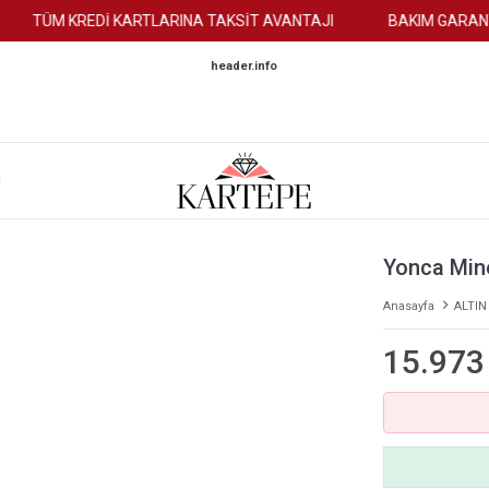
TÜM KREDİ KARTLARINA TAKSİT AVANTAJI
BAKIM GARANTİS
header.info
M
Yonca Min
Anasayfa
ALTIN
15.973