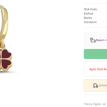
Stok Kodu
Barkod
Marka
Gönderim
Bakım G
Aynı Gün Ka
SIPA
Yonca figürü ve 