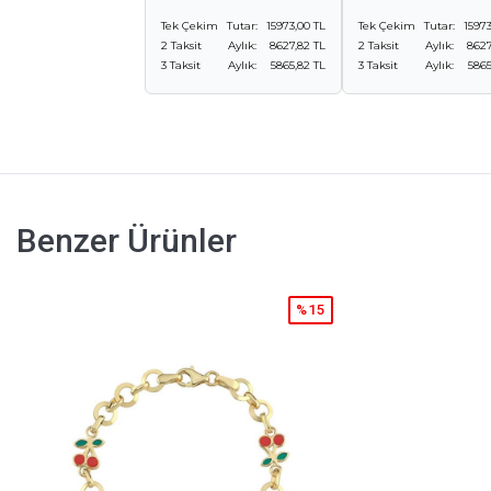
Tek Çekim
Tutar:
15973,00 TL
Tek Çekim
Tutar:
15973
2 Taksit
Aylık:
8627,82 TL
2 Taksit
Aylık:
8627
3 Taksit
Aylık:
5865,82 TL
3 Taksit
Aylık:
5865
Benzer Ürünler
%15