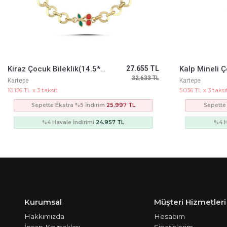
Kiraz Çocuk Bileklik(14.5*0.6 Cm)
27.655 TL
Kalp Mineli 
32.633 TL
Kartepe
Kartepe
10.156 TL x 3 taksit
5.036 TL x 3 taksi
Sepette Ekstra %5 İndirim
25.997 TL
Sepette
%4 Havale İndirimi
24.957 TL
%4 H
Kurumsal
Müşteri Hizmetleri
Hakkımızda
Hesabım
İnsan Kaynakları
Siparişlerim