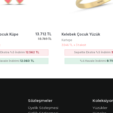
Çocuk Küpe
13.712 TL
Kelebek Çocuk Yüzük
15.769 TL
Kartepe
t
3.546 TL x 3 taksit
 Ekstra %5 İndirim
12.562 TL
Sepette Ekstra %5 İndirim
avale İndirimi
12.060 TL
%4 Havale İndirimi
8.71
Sözleşmeler
Koleksiyon
Üyelik Sözleşmesi
Yüzükler
Gizlilik Sözleşmesi
Küpeler