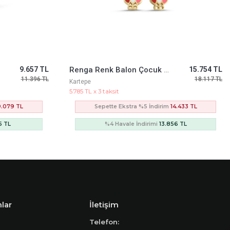
9.657 TL
Renga Renk Balon Çocuk Küpe
15.754 TL
11.396 TL
18.117 TL
Kartepe
5.785 TL x 3 taksit
9.079 TL
Sepette Ekstra %5 İndirim
14.433 TL
5 TL
%4 Havale İndirimi
13.856 TL
lar
İletişim
Telefon: