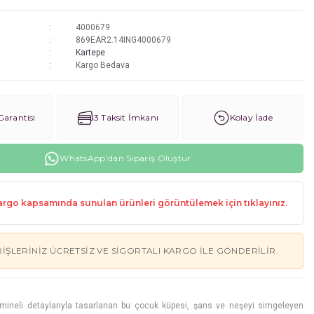
4000679
869EAR2.14ING4000679
Kartepe
Kargo Bedava
arantisi
3 Taksit İmkanı
Kolay İade
WhatsApp'dan Sipariş Oluştur
rgo kapsamında sunulan ürünleri görüntülemek için tıklayınız.
RIŞLERINIZ ÜCRETSIZ VE SIGORTALI KARGO ILE GÖNDERILIR.
mineli detaylarıyla tasarlanan bu çocuk küpesi, şans ve neşeyi simgeleyen