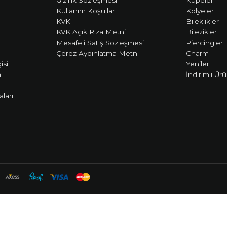
Kullanım Koşulları
Kolyeler
KVK
Bileklikler
KVK Açık Rıza Metni
Bilezikler
Mesafeli Satış Sözleşmesi
Piercingler
Çerez Aydınlatma Metni
Charm
isi
Yeniler
m
İndirimli Ürü
ları
Profesyonel e-ticaret sistemleri ile hazırlanmıştır.