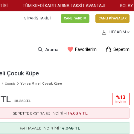
İ
TÜM KREDİ KARTLARINA TAKSİT AVANTAJI
KOLAY İA
SIPARIŞ TAKIBI
CANLI YARDIM
CANLI PİYASALAR
HESABIM
Favorilerim
Sepetim
Arama
eli Çocuk Küpe
Yonca Mineli Çocuk Küpe
Çocuk
 TL
%13
18.369 TL
i̇ndi̇ri̇m
14.634 TL
SEPETTE EKSTRA %5 İNDİRİM
14.048 TL
%4 HAVALE İNDİRİMİ