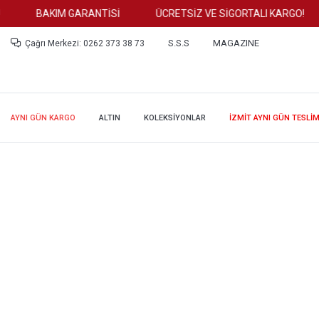
BAKIM GARANTİSİ
ÜCRETSİZ VE SİGORTALI KARGO!
S.S.S
MAGAZINE
Çağrı Merkezi: 0262 373 38 73
AYNI GÜN KARGO
ALTIN
KOLEKSİYONLAR
İZMİT AYNI GÜN TESLİ