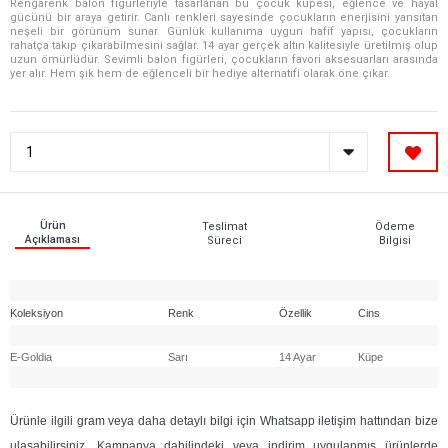
Rengarenk balon figürleriyle tasarlanan bu çocuk küpesi, eğlence ve hayal
gücünü bir araya getirir. Canlı renkleri sayesinde çocukların enerjisini yansıtan
neşeli bir görünüm sunar. Günlük kullanıma uygun hafif yapısı, çocukların
rahatça takıp çıkarabilmesini sağlar. 14 ayar gerçek altın kalitesiyle üretilmiş olup
uzun ömürlüdür. Sevimli balon figürleri, çocukların favori aksesuarları arasında
yer alır. Hem şık hem de eğlenceli bir hediye alternatifi olarak öne çıkar.
Ürün
Teslimat
Ödeme
Açıklaması
Süreci
Bilgisi
Koleksiyon
Renk
Özellik
Cins
E-Goldia
Sarı
14 Ayar
Küpe
Ürünle ilgili gram veya daha detaylı bilgi için Whatsapp iletişim hattından bize
ulaşabilirsiniz. Kampanya dahilindeki veya indirim uygulanmış ürünlerde