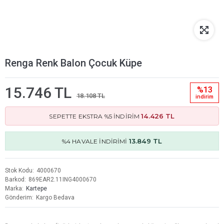
Renga Renk Balon Çocuk Küpe
15.746 TL
%13
18.108 TL
i̇ndi̇ri̇m
14.426 TL
SEPETTE EKSTRA %5 İNDİRİM
13.849 TL
%4 HAVALE İNDİRİMİ
Stok Kodu
4000670
Barkod
869EAR2.11ING4000670
Marka
Kartepe
Gönderim
Kargo Bedava