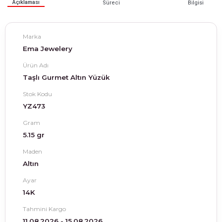
Açıklaması
Süreci
Bilgisi
Marka
Ema Jewelery
Ürün Adı
Taşlı Gurmet Altın Yüzük
Stok Kodu
YZ473
Gram
5.15 gr
Maden
Altın
Ayar
14K
Tahmini Kargo
11.08.2026 - 15.08.2026