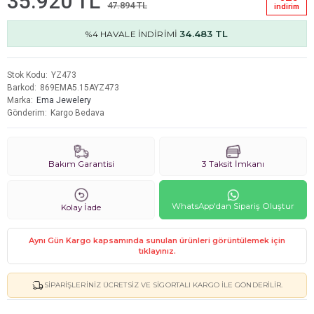
35.920 TL
47.894 TL
i̇ndi̇ri̇m
34.483 TL
%4 HAVALE İNDİRİMİ
Stok Kodu
YZ473
Barkod
869EMA5.15AYZ473
Marka
Ema Jewelery
Gönderim
Kargo Bedava
Bakım Garantisi
3 Taksit İmkanı
WhatsApp'dan Sipariş Oluştur
Kolay İade
Aynı Gün Kargo kapsamında sunulan ürünleri görüntülemek için
tıklayınız.
SIPARIŞLERINIZ ÜCRETSIZ VE SIGORTALI KARGO ILE GÖNDERILIR.