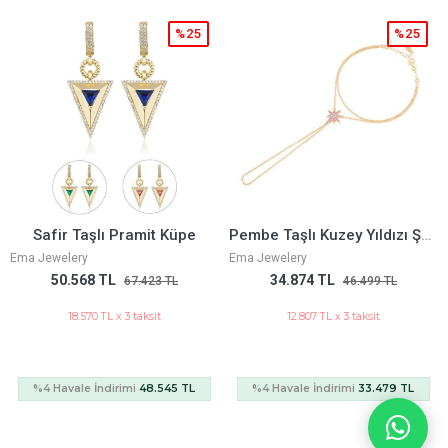
%25
%25
ramit Küpe
Pembe Taşlı Kuzey Yıldızı Şahmeran
Trend Kalemli Alt
Ema Jewelery
Ema Jewelery
34.874 TL
27.899 TL
67.423 TL
46.499 TL
37
3 taksit
12.807 TL x 3 taksit
10.245 TL x 3 
imi
48.545 TL
%4 Havale İndirimi
33.479 TL
%4 Havale İndirim