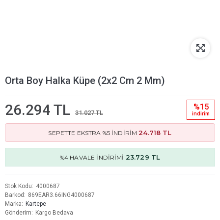
Orta Boy Halka Küpe (2x2 Cm 2 Mm)
26.294 TL
%15
31.027 TL
i̇ndi̇ri̇m
24.718 TL
SEPETTE EKSTRA %5 İNDİRİM
23.729 TL
%4 HAVALE İNDİRİMİ
Stok Kodu
4000687
Barkod
869EAR3.66ING4000687
Marka
Kartepe
Gönderim
Kargo Bedava