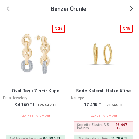
Benzer Ürünler
%25
%15
Oval Taşlı Zincir Küpe
Sade Kalemli Halka Küpe
Ema Jewelery
Kartepe
94.160 TL
17.495 TL
125.547 TL
20.645 TL
34.579 TL x 3 taksit
6.425 TL x 3 taksit
Sepette Ekstra %5
16.447
İndirim
TL
%4 Havale İndirimi
90.394 TL
%4 Havale İndirimi
15.789 TL