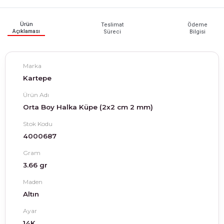
Ürün
Teslimat
Ödeme
Açıklaması
Süreci
Bilgisi
Marka
Kartepe
Ürün Adı
Orta Boy Halka Küpe (2x2 cm 2 mm)
Stok Kodu
4000687
Gram
3.66 gr
Maden
Altın
Ayar
14K