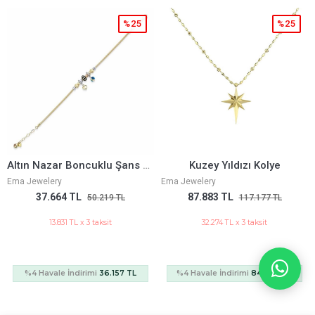
25
%25
%2
Altın Nazar Boncuklu Şans Bileklik
Kuzey Yıldızı Kolye
Ema Jewelery
Ema Jewelery
87.883 TL
69.748 TL
117.177 TL
92.998 TL
32.274 TL x 3 taksit
25.614 TL x 3 taksit
TL
%4 Havale İndirimi
84.368 TL
%4 Havale İndirimi
66.958 T