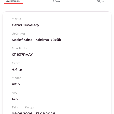
Açıklaması
Süreci
Bilgisi
Marka
Cetaş Jewelery
Ürün Adı
Sedef Mineli Minima Yüzük
Stok Kodu
X11837RAAY
Gram
4.4 gr
Maden
Altın
Ayar
14K
Tahmini Kargo
09.08.2026 - 13.08.2026