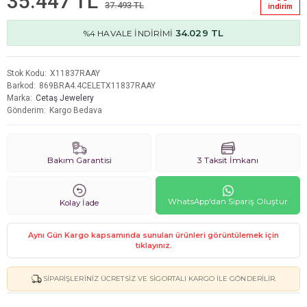
35.447 TL
37.493 TL
i̇ndi̇ri̇m
34.029 TL
%4 HAVALE İNDİRİMİ
Stok Kodu
X11837RAAY
Barkod
869BRA4.4CELETX11837RAAY
Marka
Cetaş Jewelery
Gönderim
Kargo Bedava
Bakım Garantisi
3 Taksit İmkanı
WhatsApp'dan Sipariş Oluştur
Kolay İade
Aynı Gün Kargo kapsamında sunulan ürünleri görüntülemek için
tıklayınız.
SIPARIŞLERINIZ ÜCRETSIZ VE SIGORTALI KARGO ILE GÖNDERILIR.