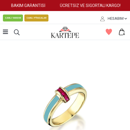
BAKIM GARANTİSİ
ÜCRETSİZ VE SİGORTALI KARGO!
HESABIM
CANLI YARDIM
CANLI PİYASALAR