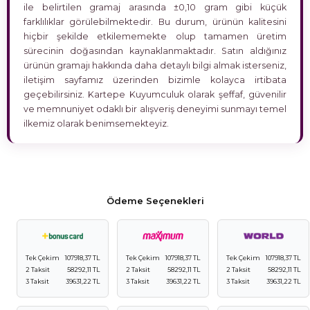
ile belirtilen gramaj arasında ±0,10 gram gibi küçük
farklılıklar görülebilmektedir. Bu durum, ürünün kalitesini
hiçbir şekilde etkilememekte olup tamamen üretim
sürecinin doğasından kaynaklanmaktadır. Satın aldığınız
ürünün gramajı hakkında daha detaylı bilgi almak isterseniz,
iletişim sayfamız üzerinden bizimle kolayca irtibata
geçebilirsiniz. Kartepe Kuyumculuk olarak şeffaf, güvenilir
ve memnuniyet odaklı bir alışveriş deneyimi sunmayı temel
ilkemiz olarak benimsemekteyiz.
Ödeme Seçenekleri
Tek Çekim
107918,37 TL
Tek Çekim
107918,37 TL
Tek Çekim
107918,37 TL
2 Taksit
58292,11 TL
2 Taksit
58292,11 TL
2 Taksit
58292,11 TL
3 Taksit
39631,22 TL
3 Taksit
39631,22 TL
3 Taksit
39631,22 TL