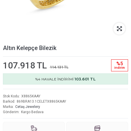
Altın Kelepçe Bilezik
107.918 TL
%5
114.131 TL
i̇ndi̇ri̇m
103.601 TL
%4 HAVALE İNDİRİMİ
Stok Kodu
X8865KAAY
Barkod
869BRA13.1CELETX8865KAAY
Marka
Cetaş Jewelery
Gönderim
Kargo Bedava