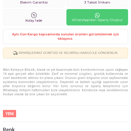
Bakım Garantisi
3 Taksit İmkanı
WhatsApp'dan Sipariş Oluştur
Kolay İade
Aynı Gün Kargo kapsamında sunulan ürünleri görüntülemek için
tıklayınız.
SIPARIŞLERINIZ ÜCRETSIZ VE SIGORTALI KARGO ILE GÖNDERILIR.
Altın Kelepçe Bilezik, klasik ve şık tasarımıyla tüm kombinlerinize uyum sağlayan
14 ayar gerçek altın bilekliktir. Zarif ve minimal çizgileri, günlük kullanımda ve
özel davetlerde stilinizi ön plana çıkarır. Ürünün gram bilgisine ürün sayfasındaki
açıklama kısmından ulaşabilirsiniz. Dayanıklı ve kaliteli işçiliği sayesinde uzun
yıllar boyunca değerini korur. Her türlü sorunuz ve sipariş talepleriniz için
Whatsapp iletişim hattımızdan bize ulaşabilirsiniz. Kendinize veya sevdiklerinize
hediye olarak da öne çıkan bir seçenektir.
Renk