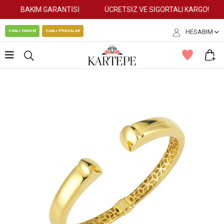
BAKIM GARANTİSİ
ÜCRETSİZ VE SİGORTALI KARGO!
HESABIM
CANLI YARDIM
CANLI PİYASALAR