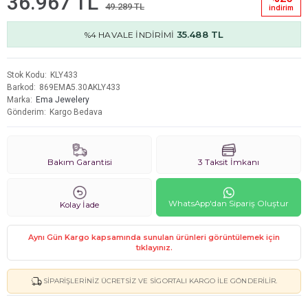
36.967 TL
49.289 TL
i̇ndi̇ri̇m
35.488 TL
%4 HAVALE İNDİRİMİ
Stok Kodu
KLY433
Barkod
869EMA5.30AKLY433
Marka
Ema Jewelery
Gönderim
Kargo Bedava
Bakım Garantisi
3 Taksit İmkanı
WhatsApp'dan Sipariş Oluştur
Kolay İade
Aynı Gün Kargo kapsamında sunulan ürünleri görüntülemek için
tıklayınız.
SIPARIŞLERINIZ ÜCRETSIZ VE SIGORTALI KARGO ILE GÖNDERILIR.