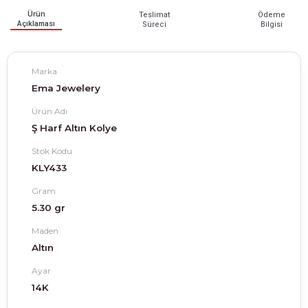
Ürün
Teslimat
Ödeme
Açıklaması
Süreci
Bilgisi
Marka
Ema Jewelery
Ürün Adı
Ş Harf Altın Kolye
Stok Kodu
KLY433
Gram
5.30 gr
Maden
Altın
Ayar
14K