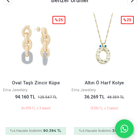
Benzer Ürünler
%25
%25
Oval Taşlı Zincir Küpe
Altın Ö Harf Kolye
Ema Jewelery
Ema Jewelery
94.160 TL
36.269 TL
125.547 TL
48.359 TL
34.579 TL x 3 taksit
13.319 TL x 3 taksit
%4 Havale İndirimi
90.394 TL
%4 Havale İndirimi
34.818 TL