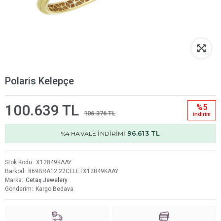
Polaris Kelepçe
100.639 TL
%5
106.376 TL
i̇ndi̇ri̇m
96.613 TL
%4 HAVALE İNDİRİMİ
Stok Kodu
X12849KAAY
Barkod
869BRA12.22CELETX12849KAAY
Marka
Cetaş Jewelery
Gönderim
Kargo Bedava