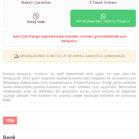
Bakım Garantisi
3 Taksit İmkanı
WhatsApp'dan Sipariş Oluştur
Kolay İade
Aynı Gün Kargo kapsamında sunulan ürünleri görüntülemek için
tıklayınız.
SIPARIŞLERINIZ ÜCRETSIZ VE SIGORTALI KARGO ILE GÖNDERILIR.
Polaris Kelepçe, modern ve zarif tasarımıyla öne çıkan 14 ayar altın bir
kelepçedir. Ürün gram bilgisine açıklama kısmından ulaşabilir ve sorularınız için
Whatsapp hattımızdan bize ulaşabilirsiniz. Polaris Kelepçe, bileği şık bir şekilde
saran tasarımıyla günlük kullanım ve özel davetler için uygundur. Minimalist
detaylarıyla sade ve etkileyici bir görünüm sunar, uzun ömürlü ve dayanıklı
işçiliğe sahiptir. Her kombin ile uyumlu olarak tarzınıza sofistike bir dokunuş
katar.
Renk