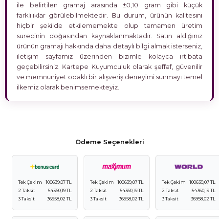
ile belirtilen gramaj arasında ±0,10 gram gibi küçük
farklılıklar görülebilmektedir. Bu durum, ürünün kalitesini
hiçbir şekilde etkilememekte olup tamamen üretim
sürecinin doğasından kaynaklanmaktadır. Satın aldığınız
ürünün gramajı hakkında daha detaylı bilgi almak isterseniz,
iletişim sayfamız üzerinden bizimle kolayca irtibata
geçebilirsiniz. Kartepe Kuyumculuk olarak şeffaf, güvenilir
ve memnuniyet odaklı bir alışveriş deneyimi sunmayı temel
ilkemiz olarak benimsemekteyiz.
Ödeme Seçenekleri
Tek Çekim
100639,07 TL
Tek Çekim
100639,07 TL
Tek Çekim
100639,07 TL
2 Taksit
54360,19 TL
2 Taksit
54360,19 TL
2 Taksit
54360,19 TL
3 Taksit
36958,02 TL
3 Taksit
36958,02 TL
3 Taksit
36958,02 TL