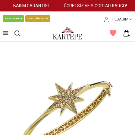
BAKIM GARANTİSİ
ÜCRETSİZ VE SİGORTALI KARGO!
HESABIM
CANLI YARDIM
CANLI PİYASALAR