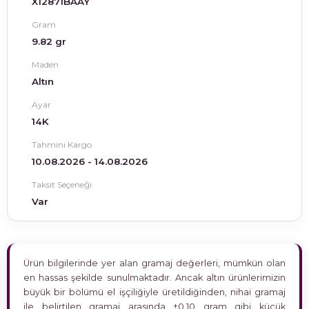
X12871BAAY
Gram
9.82 gr
Maden
Altın
Ayar
14K
Tahmini Kargo
10.08.2026 - 14.08.2026
Taksit Seçeneği
Var
Ürün bilgilerinde yer alan gramaj değerleri, mümkün olan
en hassas şekilde sunulmaktadır. Ancak altın ürünlerimizin
büyük bir bölümü el işçiliğiyle üretildiğinden, nihai gramaj
ile belirtilen gramaj arasında ±0,10 gram gibi küçük