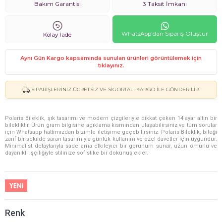
Bakım Garantisi
3 Taksit İmkanı
WhatsApp'dan Sipariş Oluştur
Kolay İade
Aynı Gün Kargo kapsamında sunulan ürünleri görüntülemek için
tıklayınız.
SIPARIŞLERINIZ ÜCRETSIZ VE SIGORTALI KARGO ILE GÖNDERILIR.
Polaris Bileklik, şık tasarımı ve modern çizgileriyle dikkat çeken 14 ayar altın bir
bilekliktir. Ürün gram bilgisine açıklama kısmından ulaşabilirsiniz ve tüm sorular
için Whatsapp hattımızdan bizimle iletişime geçebilirsiniz. Polaris Bileklik, bileği
zarif bir şekilde saran tasarımıyla günlük kullanım ve özel davetler için uygundur.
Minimalist detaylarıyla sade ama etkileyici bir görünüm sunar, uzun ömürlü ve
dayanıklı işçiliğiyle stilinize sofistike bir dokunuş ekler.
Renk