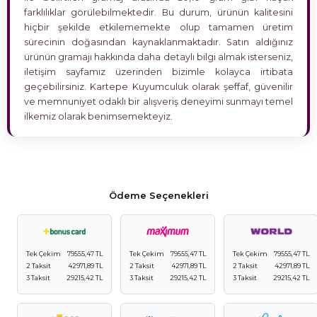
farklılıklar görülebilmektedir. Bu durum, ürünün kalitesini
hiçbir şekilde etkilememekte olup tamamen üretim
sürecinin doğasından kaynaklanmaktadır. Satın aldığınız
ürünün gramajı hakkında daha detaylı bilgi almak isterseniz,
iletişim sayfamız üzerinden bizimle kolayca irtibata
geçebilirsiniz. Kartepe Kuyumculuk olarak şeffaf, güvenilir
ve memnuniyet odaklı bir alışveriş deneyimi sunmayı temel
ilkemiz olarak benimsemekteyiz.
Ödeme Seçenekleri
Tek Çekim
79555,47 TL
Tek Çekim
79555,47 TL
Tek Çekim
79555,47 TL
2 Taksit
42971,89 TL
2 Taksit
42971,89 TL
2 Taksit
42971,89 TL
3 Taksit
29215,42 TL
3 Taksit
29215,42 TL
3 Taksit
29215,42 TL