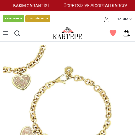
BAKIM GARANTİSİ
ÜCRETSİZ VE SİGORTALI KARGO!
HESABIM
CANLI YARDIM
CANLI PİYASALAR