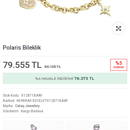
Polaris Bileklik
79.555 TL
%5
84.138 TL
i̇ndi̇ri̇m
76.373 TL
%4 HAVALE İNDİRİMİ
Stok Kodu
X12871BAAY
Barkod
869BRA9.82CELETX12871BAAY
Marka
Cetaş Jewelery
Gönderim
Kargo Bedava