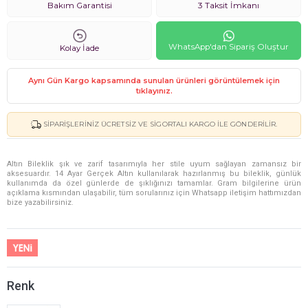
Bakım Garantisi
3 Taksit İmkanı
WhatsApp'dan Sipariş Oluştur
Kolay İade
Aynı Gün Kargo kapsamında sunulan ürünleri görüntülemek için
tıklayınız.
SIPARIŞLERINIZ ÜCRETSIZ VE SIGORTALI KARGO ILE GÖNDERILIR.
Altın Bileklik şık ve zarif tasarımıyla her stile uyum sağlayan zamansız bir
aksesuardır. 14 Ayar Gerçek Altın kullanılarak hazırlanmış bu bileklik, günlük
kullanımda da özel günlerde de şıklığınızı tamamlar. Gram bilgilerine ürün
açıklama kısmından ulaşabilir, tüm sorularınız için Whatsapp iletişim hattımızdan
bize yazabilirsiniz.
Renk