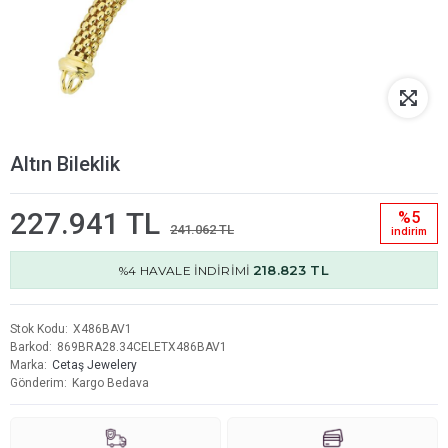
Altın Bileklik
227.941 TL
%5
241.062 TL
i̇ndi̇ri̇m
218.823 TL
%4 HAVALE İNDİRİMİ
Stok Kodu
X486BAV1
Barkod
869BRA28.34CELETX486BAV1
Marka
Cetaş Jewelery
Gönderim
Kargo Bedava