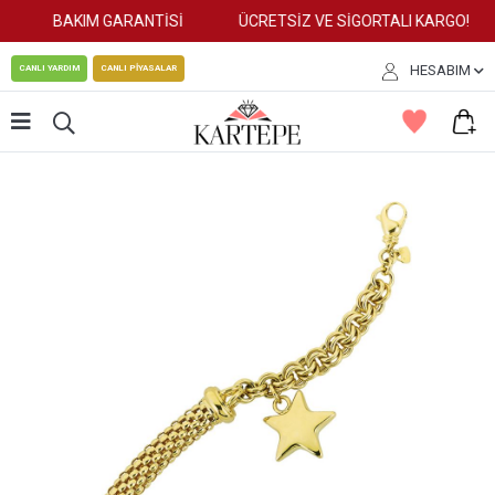
BAKIM GARANTİSİ
ÜCRETSİZ VE SİGORTALI KARGO!
HESABIM
CANLI YARDIM
CANLI PİYASALAR