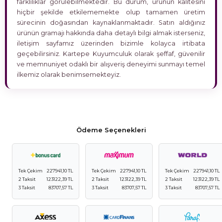
farklılıklar görülebilmektedir. Bu durum, ürünün kalitesini
hiçbir şekilde etkilememekte olup tamamen üretim
sürecinin doğasından kaynaklanmaktadır. Satın aldığınız
ürünün gramajı hakkında daha detaylı bilgi almak isterseniz,
iletişim sayfamız üzerinden bizimle kolayca irtibata
geçebilirsiniz. Kartepe Kuyumculuk olarak şeffaf, güvenilir
ve memnuniyet odaklı bir alışveriş deneyimi sunmayı temel
ilkemiz olarak benimsemekteyiz.
Ödeme Seçenekleri
Tek Çekim
227941,10 TL
Tek Çekim
227941,10 TL
Tek Çekim
227941,10 TL
2 Taksit
123122,39 TL
2 Taksit
123122,39 TL
2 Taksit
123122,39 TL
3 Taksit
83707,57 TL
3 Taksit
83707,57 TL
3 Taksit
83707,57 TL