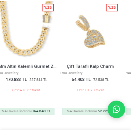
%25
%25
Çift Taraflı Kalp Charm
Üçgen Yüzük
Ema Jewelery
Ema Jewelery
54.403 TL
38.361 TL
72.538 TL
51.149 TL
19.979 TL x 3 taksit
14.087 TL x 3 taksit
%4 Havale İndirimi
52.227 TL
%4 Havale İndirimi
36.827 TL