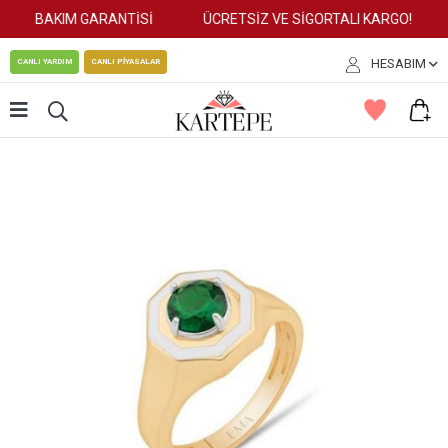
BAKIM GARANTİSİ
ÜCRETSİZ VE SİGORTALI KARGO!
HESABIM
CANLI YARDIM
CANLI PİYASALAR