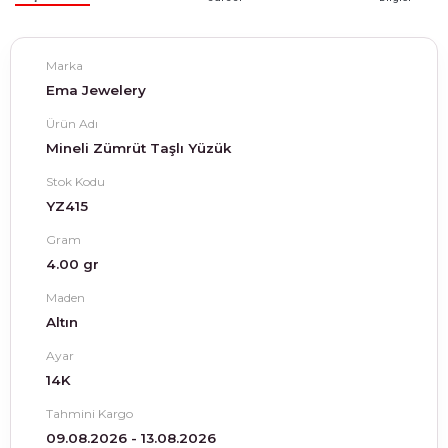
Marka
Ema Jewelery
Ürün Adı
Mineli Zümrüt Taşlı Yüzük
Stok Kodu
YZ415
Gram
4.00 gr
Maden
Altın
Ayar
14K
Tahmini Kargo
09.08.2026 - 13.08.2026