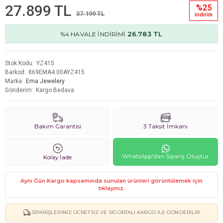
27.899 TL
%25
37.199 TL
i̇ndi̇ri̇m
26.783 TL
%4 HAVALE İNDİRİMİ
Stok Kodu
YZ415
Barkod
869EMA4.00AYZ415
Marka
Ema Jewelery
Gönderim
Kargo Bedava
Bakım Garantisi
3 Taksit İmkanı
WhatsApp'dan Sipariş Oluştur
Kolay İade
Aynı Gün Kargo kapsamında sunulan ürünleri görüntülemek için
tıklayınız.
SIPARIŞLERINIZ ÜCRETSIZ VE SIGORTALI KARGO ILE GÖNDERILIR.