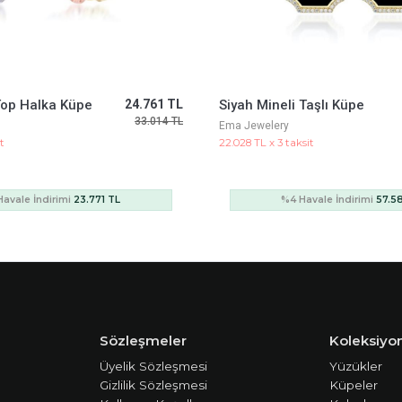
Taşlı Küpe
59.983 TL
Altın Taşlı Küpe
79.978 TL
Cetaş Jewelery
sit
13.256 TL x 3 taksit
avale İndirimi
57.584 TL
%4 Havale İndirimi
34.6
Sözleşmeler
Koleksiyon
Üyelik Sözleşmesi
Yüzükler
Gizlilik Sözleşmesi
Küpeler