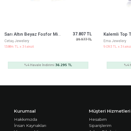
Kalemli Top Top Halka Küpe
24.761 TL
Siyah Mineli 
33.014 TL
Ema Jewelery
Ema Jewelery
9.093 TL x 3 taksit
22.028 TL x 3 tak
%4 Havale İndirimi
23.771 TL
%4 H
Kurumsal
Müşteri Hizmetleri
Hakkımızda
Hesabım
İnsan Kaynakları
Siparişlerim