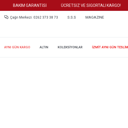
BAKIM GARANTİSİ
ÜCRETSİZ VE SİGORTALI KARGO!
S.S.S
MAGAZINE
Çağrı Merkezi: 0262 373 38 73
AYNI GÜN KARGO
ALTIN
KOLEKSİYONLAR
İZMİT AYNI GÜN TESLİ