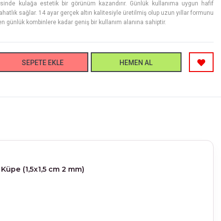
inde kulağa estetik bir görünüm kazandırır. Günlük kullanıma uygun hafif
ahatlık sağlar. 14 ayar gerçek altın kalitesiyle üretilmiş olup uzun yıllar formunu
den günlük kombinlere kadar geniş bir kullanım alanına sahiptir.
SEPETE EKLE
HEMEN AL
 Küpe (1,5x1,5 cm 2 mm)