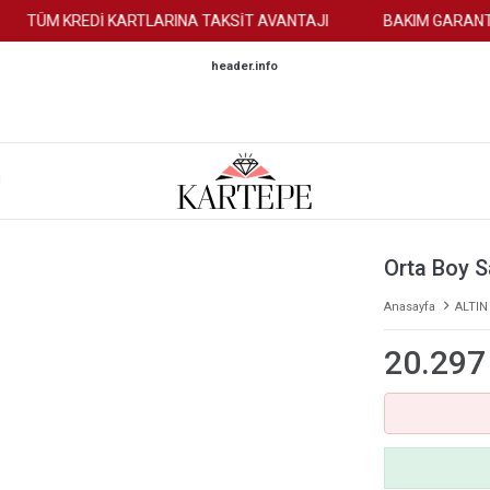
TÜM KREDİ KARTLARINA TAKSİT AVANTAJI
BAKIM GARANTİSİ
header.info
M
Orta Boy S
Anasayfa
ALTIN
20.297