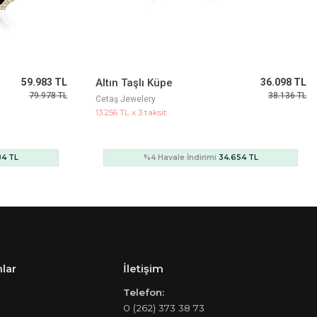
36.098 TL
Taşlı Zincir Küpe
111.597 TL
38.136 TL
148.796 TL
Ema Jewelery
40.982 TL x 3 taksit
54 TL
%4 Havale İndirimi
107.133 TL
lar
İletişim
Telefon:
0 (262) 373 38 73