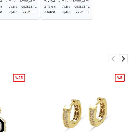
ekim
Tutar:
20297,47 TL
Tek Çekim
Tutar:
20297,47 TL
it
Aylık:
10963,68 TL
2 Taksit
Aylık:
10963,68 TL
it
Aylık:
7453,91 TL
3 Taksit
Aylık:
7453,91 TL
%5
%25