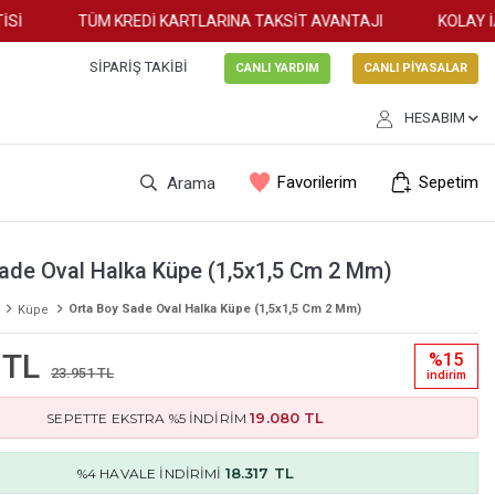
TÜM KREDİ KARTLARINA TAKSİT AVANTAJI
KOLAY İAD
SIPARIŞ TAKIBI
CANLI YARDIM
CANLI PİYASALAR
HESABIM
Favorilerim
Sepetim
Arama
ade Oval Halka Küpe (1,5x1,5 Cm 2 Mm)
Orta Boy Sade Oval Halka Küpe (1,5x1,5 Cm 2 Mm)
Küpe
 TL
%15
23.951 TL
i̇ndi̇ri̇m
19.080 TL
SEPETTE EKSTRA %5 İNDİRİM
18.317 TL
%4 HAVALE İNDİRİMİ