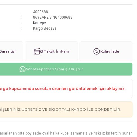
4000688
869EAR2.8ING4000688
Kartepe
Kargo Bedava
arantisi
3 Taksit İmkanı
Kolay İade
WhatsApp'dan Sipariş Oluştur
rgo kapsamında sunulan ürünleri görüntülemek için tıklayınız.
RIŞLERINIZ ÜCRETSIZ VE SIGORTALI KARGO ILE GÖNDERILIR.
tasarlanan orta boy sade oval halka küpe, zamansız ve risksiz bir tercih sunar.