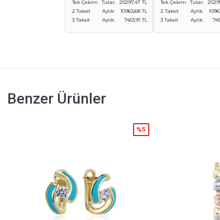
Tek Çekim
Tutar:
20297,47 TL
Tek Çekim
Tutar:
2029
2 Taksit
Aylık:
10963,68 TL
2 Taksit
Aylık:
1096
3 Taksit
Aylık:
7453,91 TL
3 Taksit
Aylık:
745
Benzer Ürünler
%25