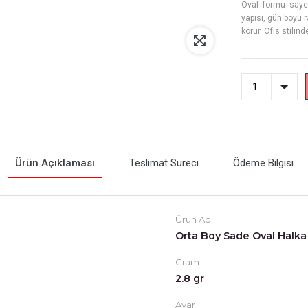
Oval formu sayes
yapısı, gün boyu r
korur. Ofis stilin
Ürün Açıklaması
Teslimat Süreci
Ödeme Bilgisi
Ürün Adı
Orta Boy Sade Oval Halka
Gram
2.8 gr
Ayar