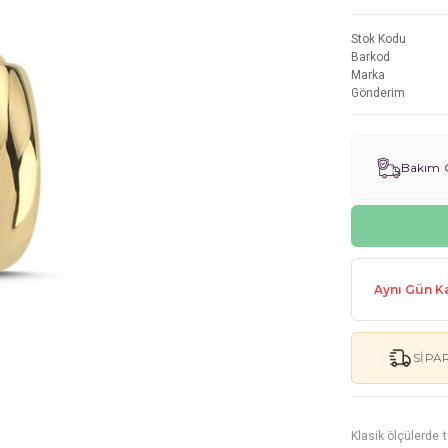
Stok Kodu
Barkod
Marka
Gönderim
Bakım G
Aynı Gün Ka
SIPA
Klasik ölçülerde 