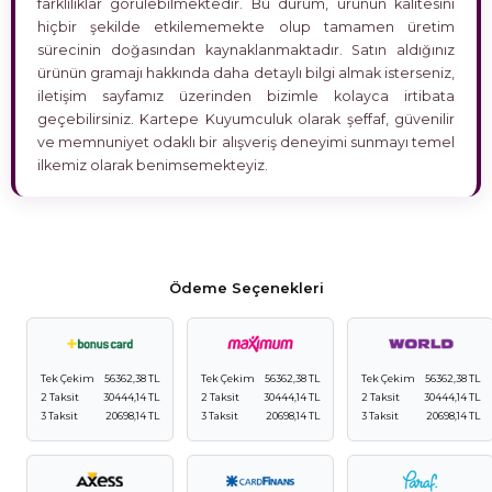
farklılıklar görülebilmektedir. Bu durum, ürünün kalitesini
hiçbir şekilde etkilememekte olup tamamen üretim
sürecinin doğasından kaynaklanmaktadır. Satın aldığınız
ürünün gramajı hakkında daha detaylı bilgi almak isterseniz,
iletişim sayfamız üzerinden bizimle kolayca irtibata
geçebilirsiniz. Kartepe Kuyumculuk olarak şeffaf, güvenilir
ve memnuniyet odaklı bir alışveriş deneyimi sunmayı temel
ilkemiz olarak benimsemekteyiz.
Ödeme Seçenekleri
Tek Çekim
56362,38 TL
Tek Çekim
56362,38 TL
Tek Çekim
56362,38 TL
2 Taksit
30444,14 TL
2 Taksit
30444,14 TL
2 Taksit
30444,14 TL
3 Taksit
20698,14 TL
3 Taksit
20698,14 TL
3 Taksit
20698,14 TL