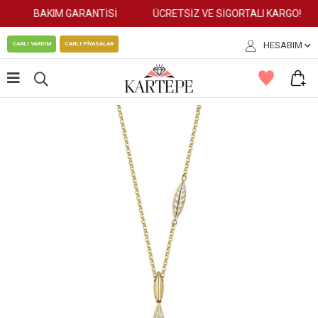
BAKIM GARANTİSİ
ÜCRETSİZ VE SİGORTALI KARGO!
HESABIM
CANLI YARDIM
CANLI PİYASALAR