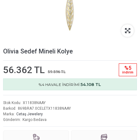
Olivia Sedef Mineli Kolye
56.362 TL
%5
59.596 TL
i̇ndi̇ri̇m
54.108 TL
%4 HAVALE İNDİRİMİ
Stok Kodu
X11838NAAY
Barkod
869BRA7.0CELETX11838NAAY
Marka
Cetaş Jewelery
Gönderim
Kargo Bedava