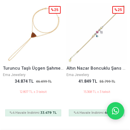
%25
%25
Turuncu Taşlı Üçgen Şahmeran
Altın Nazar Boncuklu Şans Bileklik
11Mm Piramit
Ema Jewelery
Ema Jewelery
TL
41.849 TL
278.993 T
46.499 TL
55.799 TL
TL x 3 taksit
15.368 TL x 3 taksit
102.456 TL
ndirimi
33.479 TL
%4 Havale İndirimi
40.175 TL
%4 Havale İndi