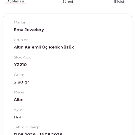
Açıklaması
Süreci
Bilgisi
Marka
Ema Jewelery
Ürün Adı
Altın Kalemli Üç Renk Yüzük
Stok Kodu
YZ210
Gram
2.80 gr
Maden
Altın
Ayar
14K
Tahmini Kargo
11.08.2026 - 15.08.2026