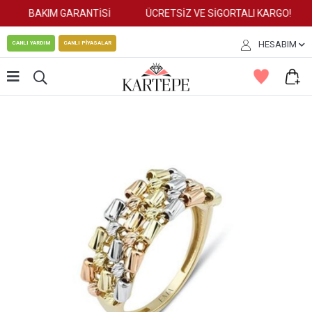
BAKIM GARANTİSİ
ÜCRETSİZ VE SİGORTALI KARGO!
HESABIM
CANLI YARDIM
CANLI PİYASALAR