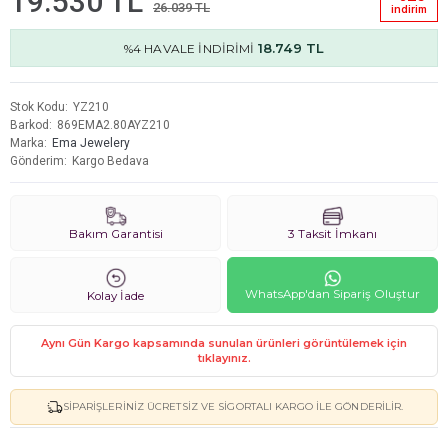
19.530 TL
26.039 TL
i̇ndi̇ri̇m
18.749 TL
%4 HAVALE İNDİRİMİ
Stok Kodu
YZ210
Barkod
869EMA2.80AYZ210
Marka
Ema Jewelery
Gönderim
Kargo Bedava
Bakım Garantisi
3 Taksit İmkanı
WhatsApp'dan Sipariş Oluştur
Kolay İade
Aynı Gün Kargo kapsamında sunulan ürünleri görüntülemek için
tıklayınız.
SIPARIŞLERINIZ ÜCRETSIZ VE SIGORTALI KARGO ILE GÖNDERILIR.