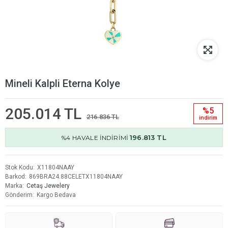
Mineli Kalpli Eterna Kolye
205.014 TL
%5
216.836 TL
i̇ndi̇ri̇m
196.813 TL
%4 HAVALE İNDİRİMİ
Stok Kodu
X11804NAAY
Barkod
869BRA24.88CELETX11804NAAY
Marka
Cetaş Jewelery
Gönderim
Kargo Bedava