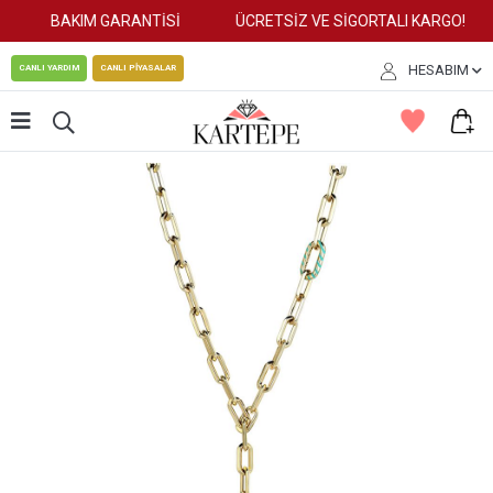
BAKIM GARANTİSİ
ÜCRETSİZ VE SİGORTALI KARGO!
HESABIM
CANLI YARDIM
CANLI PİYASALAR