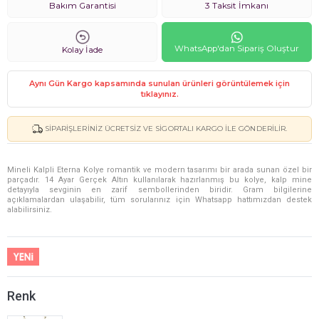
Bakım Garantisi
3 Taksit İmkanı
WhatsApp'dan Sipariş Oluştur
Kolay İade
Aynı Gün Kargo kapsamında sunulan ürünleri görüntülemek için
tıklayınız.
SIPARIŞLERINIZ ÜCRETSIZ VE SIGORTALI KARGO ILE GÖNDERILIR.
Mineli Kalpli Eterna Kolye romantik ve modern tasarımı bir arada sunan özel bir
parçadır. 14 Ayar Gerçek Altın kullanılarak hazırlanmış bu kolye, kalp mine
detayıyla sevginin en zarif sembollerinden biridir. Gram bilgilerine
açıklamalardan ulaşabilir, tüm sorularınız için Whatsapp hattımızdan destek
alabilirsiniz.
Renk