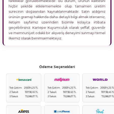
farklılıklar görülebilmektedir. Bu durum, ürünün kalitesini
hiçbir şekilde etkilememekte olup tamamen üretim
sürecinin doğasından kaynaklanmaktadır. Satın aldığınız
ürünün gramajı hakkında daha detaylı bilgi almak isterseniz,
iletişim sayfamız üzerinden bizimle kolayca irtibata
geçebilirsiniz. Kartepe Kuyumculuk olarak şeffaf, güvenilir
ve memnuniyet odaklı bir alışveriş deneyimi sunmayı temel
ilkemiz olarak benimsemekteyiz.
Ödeme Seçenekleri
Tek Çekim
205014,25 TL
Tek Çekim
205014,25 TL
Tek Çekim
205014,25 T
2 Taksit
110738,45 TL
2 Taksit
110738,45 TL
2 Taksit
110738,45 T
3 Taksit
75288,07 TL
3 Taksit
75288,07 TL
3 Taksit
75288,07 T