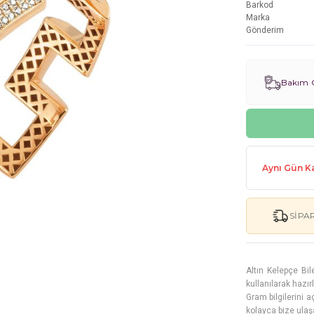
Barkod
Marka
Gönderim
Bakım G
Aynı Gün Ka
SIPA
Altın Kelepçe Bil
kullanılarak hazır
Gram bilgilerini 
kolayca bize ulaşa