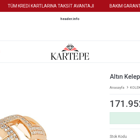
TÜM KREDİ KARTLARINA TAKSİT AVANTAJI
BAKIM GARANTİSİ
header.info
M
Altın Kelep
Anasayfa
KOLE
171.95
Stok Kodu