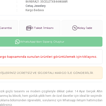
869BRA21.35CELETX8444KAAR
Cetaş Jewelery
Kargo Bedava
arantisi
3 Taksit İmkanı
Kolay İade
WhatsApp'dan Sipariş Oluştur
rgo kapsamında sunulan ürünleri görüntülemek için tıklayınız.
RIŞLERINIZ ÜCRETSIZ VE SIGORTALI KARGO ILE GÖNDERILIR.
ezik güçlü tasarımı ve modern çizgileriyle dikkat çeker. 14 Ayar Gerçek Altın
lanmış bu bilezik, hem günlük şıklık hem de özel davetler için ideal bir seçimdir.
açıklama bölümünden öğrenebilir, sorularınız için Whatsapp iletişim hattımızdan
bilirsiniz.