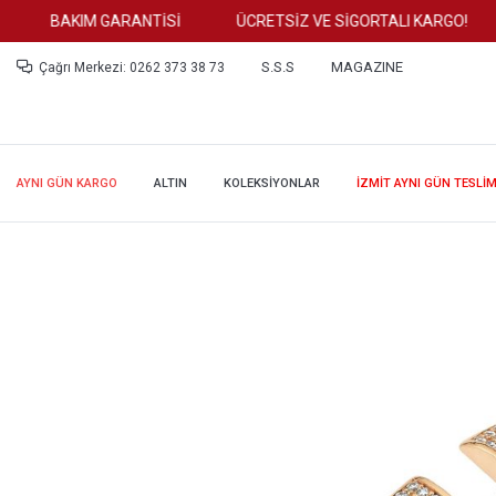
BAKIM GARANTİSİ
ÜCRETSİZ VE SİGORTALI KARGO!
S.S.S
MAGAZINE
Çağrı Merkezi: 0262 373 38 73
AYNI GÜN KARGO
ALTIN
KOLEKSİYONLAR
İZMİT AYNI GÜN TESLİ