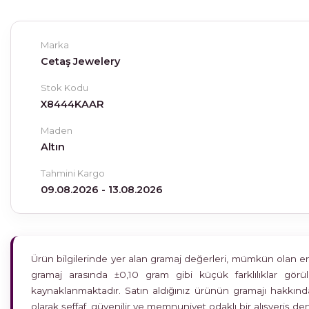
Marka
Cetaş Jewelery
Stok Kodu
X8444KAAR
Maden
Altın
Tahmini Kargo
09.08.2026 - 13.08.2026
Ürün bilgilerinde yer alan gramaj değerleri, mümkün olan en h
gramaj arasında ±0,10 gram gibi küçük farklılıklar gö
kaynaklanmaktadır. Satın aldığınız ürünün gramajı hakkında
olarak şeffaf, güvenilir ve memnuniyet odaklı bir alışveriş 