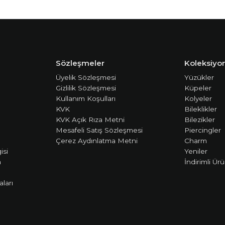
Sözleşmeler
Koleksiyon
Üyelik Sözleşmesi
Yüzükler
Gizlilik Sözleşmesi
Küpeler
Kullanım Koşulları
Kolyeler
KVK
Bileklikler
KVK Açık Rıza Metni
Bilezikler
Mesafeli Satış Sözleşmesi
Piercingler
Çerez Aydınlatma Metni
Charm
isi
Yeniler
m
İndirimli Ürü
ları