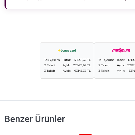
Tek Çekim
Tutar:
171951,62 TL
Tek Çekim
Tutar:
17195
2 Taksit
Aylık:
92879,67 TL
2 Taksit
Aylık:
9287
3 Taksit
Aylık:
63146,37 TL
3 Taksit
Aylık:
6314
Benzer Ürünler