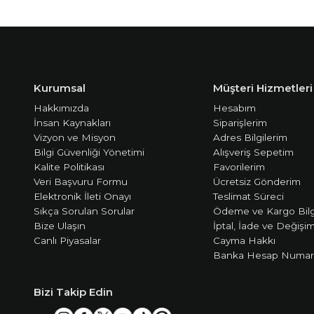
Kurumsal
Müşteri Hizmetleri
Hakkımızda
Hesabım
İnsan Kaynakları
Siparişlerim
Vizyon ve Misyon
Adres Bilgilerim
Bilgi Güvenliği Yönetimi
Alışveriş Sepetim
Kalite Politikası
Favorilerim
Veri Başvuru Formu
Ücretsiz Gönderim
Elektronik İleti Onayı
Teslimat Süreci
Sıkça Sorulan Sorular
Ödeme ve Kargo Bilg
Bize Ulaşın
İptal, İade ve Değişi
Canlı Piyasalar
Cayma Hakkı
Banka Hesap Numara
Bizi Takip Edin