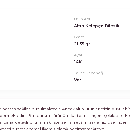
Ürün Adı
Altın Kelepçe Bilezik
Gram
21.35 gr
Ayar
14K
Taksit Seçeneği
Var
assas şekilde sunulmaktadır. Ancak altın ürünlerimizin büyük bir böl
rülebilmektedir. Bu durum, ürünün kalitesini hiçbir şekilde 
 daha detaylı bilgi almak isterseniz, iletişim sayfamız üzerinden 
deneyimi sunmayı temel ilkemiz olarak benimsemekteyiz.