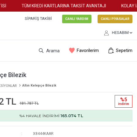
TÜM KREDİ KARTLARINA TAKSİT AVANTAJI
KOLAY İAD
SIPARIŞ TAKIBI
CANLI YARDIM
CANLI PİYASALAR
HESABIM
Favorilerim
Sepetim
Arama
çe Bilezik
Altın Kelepçe Bilezik
KSİYONLAR
2 TL
%5
181.787 TL
i̇ndi̇ri̇m
165.074 TL
%4 HAVALE İNDİRİMİ
X8444KAAR