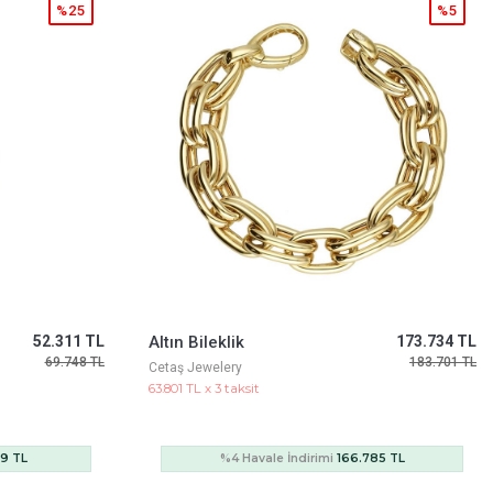
%5
%5
173.734 TL
Sarı Altın Mineli Kaplımbağa Fortuna Bileklik
68.781 TL
183.701 TL
72.741 TL
Cetaş Jewelery
25.259 TL x 3 taksit
85 TL
%4 Havale İndirimi
66.030 TL