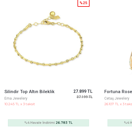
%5
Fortuna Rose Altın Kelepçe
71.091 TL
Yeşil Taşlı K
75.183 TL
Cetaş Jewelery
Ema Jewelery
26.107 TL x 3 taksit
19.210 TL x 3 taks
%4 Havale İndirimi
68.247 TL
%4 H