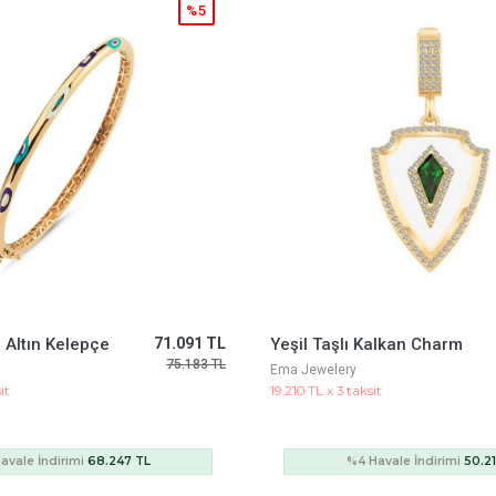
%25
alkan Charm
52.311 TL
Altın Bileklik
69.748 TL
Cetaş Jewelery
it
63.801 TL x 3 taksit
avale İndirimi
50.219 TL
%4 Havale İndirimi
166.7