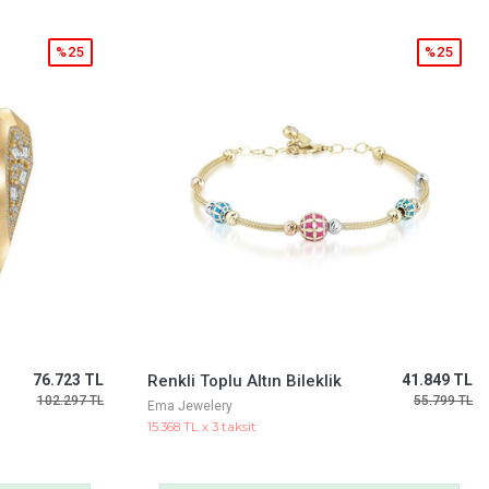
%25
%25
41.849 TL
Nal Nazar Boncuğu Şans Altın Halhal
45.336 TL
55.799 TL
60.448 TL
Ema Jewelery
16.649 TL x 3 taksit