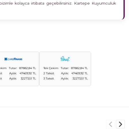
bizimle kolayca irtibata geçebilirsiniz. Kartepe Kuyumculuk
ekim
Tutar:
87882,84 TL
Tek Çekim
Tutar:
87882,84 TL
it
Aylık:
47469,92 TL
2 Taksit
Aylık:
47469,92 TL
it
Aylık:
32273,51 TL
3 Taksit
Aylık:
32273,51 TL