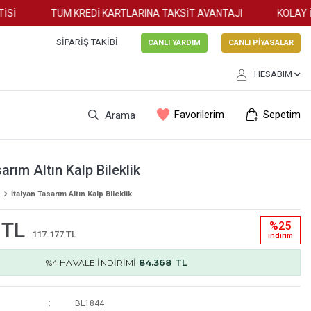
İ
TÜM KREDİ KARTLARINA TAKSİT AVANTAJI
KOLAY İAD
SIPARIŞ TAKIBI
CANLI YARDIM
CANLI PİYASALAR
HESABIM
Favorilerim
Sepetim
Arama
arım Altın Kalp Bileklik
İtalyan Tasarım Altın Kalp Bileklik
 TL
%25
117.177 TL
i̇ndi̇ri̇m
84.368 TL
%4 HAVALE İNDİRİMİ
BL1844