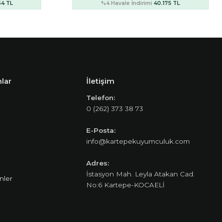
75 TL
%4 Havale İndirimi
43.523 TL
lar
İletişim
Telefon:
0 (262) 373 38 73
E-Posta:
info@kartepekuyumculuk.com
Adres:
İstasyon Mah. Leyla Atakan Cad.
nler
No:6 Kartepe-KOCAELİ