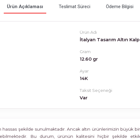
Ürün Açıklaması
Teslimat Süreci
Ödeme Bilgisi
Ürün Adı
İtalyan Tasarım Altın Kalp
Gram
12.60 gr
Ayar
14K
Taksit Seçeneği
Var
assas şekilde sunulmaktadır. Ancak altın ürünlerimizin büyük bir böl
rülebilmektedir. Bu durum, ürünün kalitesini hiçbir şekilde 