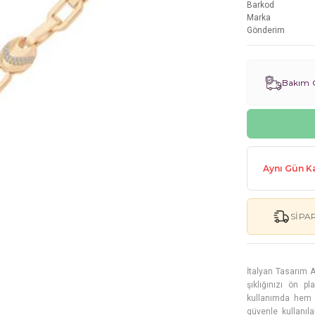
Barkod
Marka
Gönderim
Bakım G
Aynı Gün Ka
SIPA
İtalyan Tasarım A
şıklığınızı ön p
kullanımda hem d
güvenle kullanıla