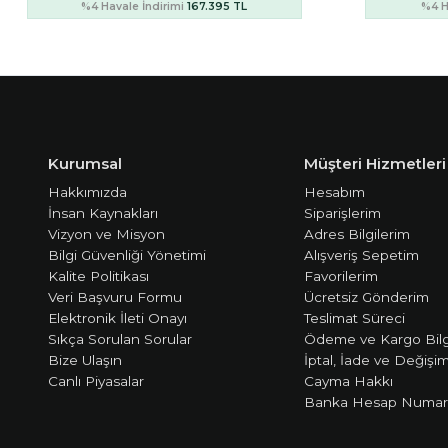
%4 Havale İndirimi
194.179 TL
%4 H
Kurumsal
Müşteri Hizmetleri
Hakkımızda
Hesabım
İnsan Kaynakları
Siparişlerim
Vizyon ve Misyon
Adres Bilgilerim
Bilgi Güvenliği Yönetimi
Alışveriş Sepetim
Kalite Politikası
Favorilerim
Veri Başvuru Formu
Ücretsiz Gönderim
Elektronik İleti Onayı
Teslimat Süreci
Sıkça Sorulan Sorular
Ödeme ve Kargo Bilg
Bize Ulaşın
İptal, İade ve Değişi
Canlı Piyasalar
Cayma Hakkı
Banka Hesap Numara