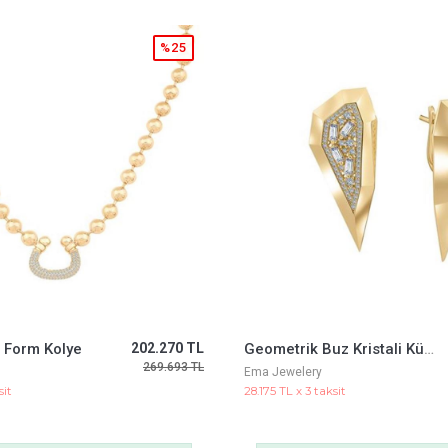
%25
Geometrik Buz Kristali Küpe
76.723 TL
Renkli Toplu Altın Bileklik
102.297 TL
Ema Jewelery
it
15.368 TL x 3 taksit