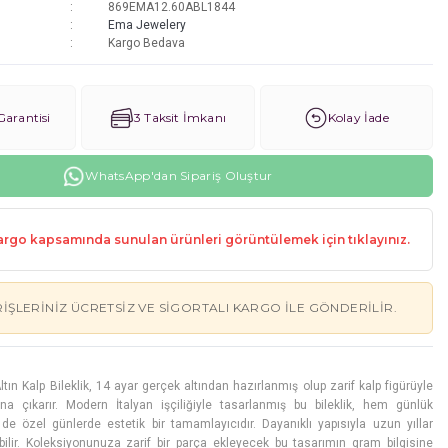
869EMA12.60ABL1844
Ema Jewelery
Kargo Bedava
arantisi
3 Taksit İmkanı
Kolay İade
WhatsApp'dan Sipariş Oluştur
rgo kapsamında sunulan ürünleri görüntülemek için tıklayınız.
RIŞLERINIZ ÜCRETSIZ VE SIGORTALI KARGO ILE GÖNDERILIR.
ltın Kalp Bileklik, 14 ayar gerçek altından hazırlanmış olup zarif kalp figürüyle
lana çıkarır. Modern İtalyan işçiliğiyle tasarlanmış bu bileklik, hem günlük
e özel günlerde estetik bir tamamlayıcıdır. Dayanıklı yapısıyla uzun yıllar
bilir. Koleksiyonunuza zarif bir parça ekleyecek bu tasarımın gram bilgisine