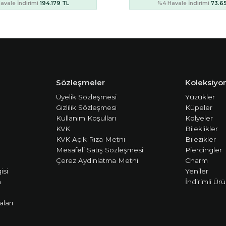
avale İndirimi
73.654 TL
%4 Havale İndirimi
40.1
Sözleşmeler
Koleksiyon
Üyelik Sözleşmesi
Yüzükler
Gizlilik Sözleşmesi
Küpeler
Kullanım Koşulları
Kolyeler
KVK
Bileklikler
KVK Açık Rıza Metni
Bilezikler
Mesafeli Satış Sözleşmesi
Piercingler
Çerez Aydınlatma Metni
Charm
isi
Yeniler
m
İndirimli Ürü
ları