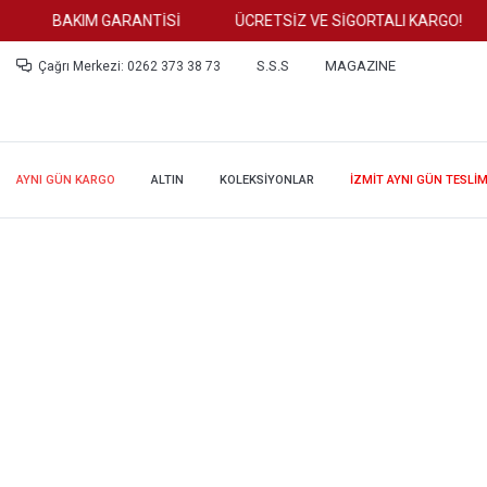
BAKIM GARANTİSİ
ÜCRETSİZ VE SİGORTALI KARGO!
S.S.S
MAGAZINE
Çağrı Merkezi: 0262 373 38 73
AYNI GÜN KARGO
ALTIN
KOLEKSİYONLAR
İZMİT AYNI GÜN TESLİ