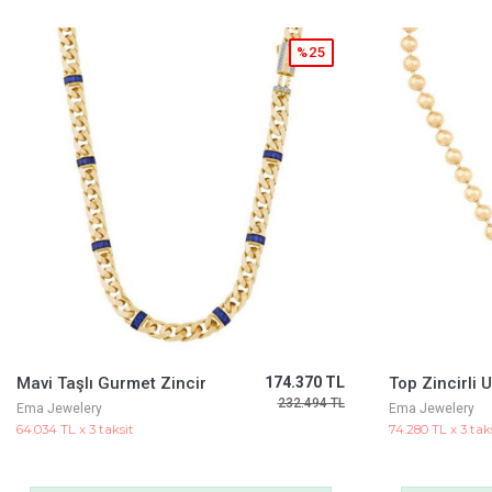
%25
Top Zincirli U Form Kolye
202.270 TL
269.693 TL
Ema Jewelery
Ema Jewelery
74.280 TL x 3 taksit
28.175 TL x 3 taks