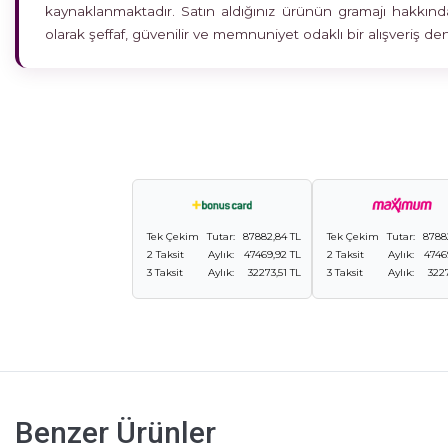
kaynaklanmaktadır. Satın aldığınız ürünün gramajı hakkında
olarak şeffaf, güvenilir ve memnuniyet odaklı bir alışveriş 
Tek Çekim
Tutar:
87882,84 TL
Tek Çekim
Tutar:
8788
2 Taksit
Aylık:
47469,92 TL
2 Taksit
Aylık:
4746
3 Taksit
Aylık:
32273,51 TL
3 Taksit
Aylık:
3227
Benzer Ürünler