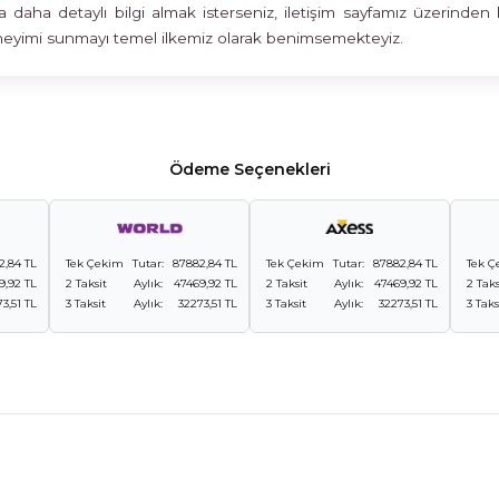
 daha detaylı bilgi almak isterseniz, iletişim sayfamız üzerinden 
deneyimi sunmayı temel ilkemiz olarak benimsemekteyiz.
Ödeme Seçenekleri
2,84 TL
Tek Çekim
Tutar:
87882,84 TL
Tek Çekim
Tutar:
87882,84 TL
Tek Ç
9,92 TL
2 Taksit
Aylık:
47469,92 TL
2 Taksit
Aylık:
47469,92 TL
2 Taks
3,51 TL
3 Taksit
Aylık:
32273,51 TL
3 Taksit
Aylık:
32273,51 TL
3 Taks