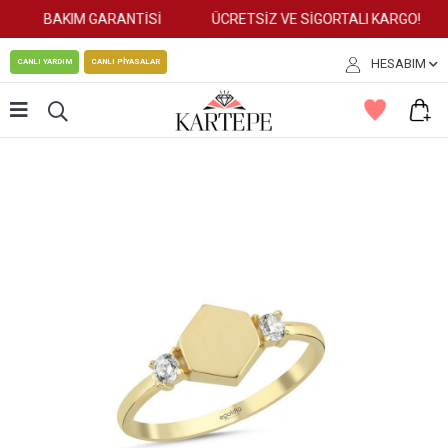
BAKIM GARANTİSİ
ÜCRETSİZ VE SİGORTALI KARGO!
HESABIM
CANLI YARDIM
CANLI PİYASALAR