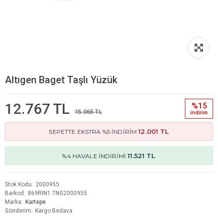
Altıgen Baget Taşlı Yüzük
12.767 TL
%15
15.065 TL
i̇ndi̇ri̇m
12.001 TL
SEPETTE EKSTRA %5 İNDİRİM
11.521 TL
%4 HAVALE İNDİRİMİ
Stok Kodu
2000955
Barkod
869RIN1.7NG2000955
Marka
Kartepe
Gönderim
Kargo Bedava