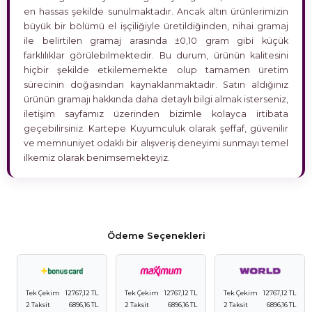
en hassas şekilde sunulmaktadır. Ancak altın ürünlerimizin
büyük bir bölümü el işçiliğiyle üretildiğinden, nihai gramaj
ile belirtilen gramaj arasında ±0,10 gram gibi küçük
farklılıklar görülebilmektedir. Bu durum, ürünün kalitesini
hiçbir şekilde etkilememekte olup tamamen üretim
sürecinin doğasından kaynaklanmaktadır. Satın aldığınız
ürünün gramajı hakkında daha detaylı bilgi almak isterseniz,
iletişim sayfamız üzerinden bizimle kolayca irtibata
geçebilirsiniz. Kartepe Kuyumculuk olarak şeffaf, güvenilir
ve memnuniyet odaklı bir alışveriş deneyimi sunmayı temel
ilkemiz olarak benimsemekteyiz.
Ödeme Seçenekleri
Tek Çekim
12767,12 TL
Tek Çekim
12767,12 TL
Tek Çekim
12767,12 TL
2 Taksit
6896,16 TL
2 Taksit
6896,16 TL
2 Taksit
6896,16 TL