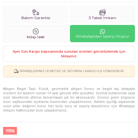
Bakım Garantisi
3 Taksit İmkanı
WhatsApp'dan Sipariş Oluştur
Kolay İade
Aynı Gün Kargo kapsamında sunulan ürünleri görüntülemek için
tıklayınız.
SIPARIŞLERINIZ ÜCRETSIZ VE SIGORTALI KARGO ILE GÖNDERILIR.
Altıgen Baget Taşlı Yüzük, geometrik altıgen formu ve baget taş detayıyla
modern bir tasarım sunan 14 ayar gerçek altın yüzüktür. Günlük kullanımda veya
özel davetlerde stilinizi tamamlayan şık bir aksesuardır. Ürünün gram bilgisine
ürün sayfasındaki açıklama kısmından ulaşabilirsiniz. Kaliteli işçiliği sayesinde
uzun yıllar değerini korur. Her türlü soru ve sipariş talepleriniz için Whatsapp
iletişim hattımızdan bize ulaşabilirsiniz.