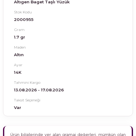
Altıgen Baget Taşlı Yüzük
Stok Kodu
2000955
Gram
1.7 gr
Maden
Altın
Ayar
14K
Tahmini Kargo
13.08.2026 - 17.08.2026
Taksit Seçeneği
Var
Ürün bilgilerinde yer alan gramaj değerleri, mümkün olan