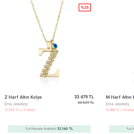
%25
M Harf Altın Kolye
41.849 TL
Dilek Kolyesi
55.799 TL
Ema Jewelery
Cetaş Jewelery
15.368 TL x 3 taksit
126.217 TL x 3 tak
%4 Havale İndirimi
40.175 TL
%4 Ha