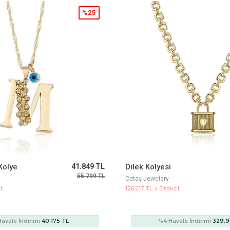
%5
343.698 TL
Minima Sarı Altın Mineli Kolye
363.408 TL
Cetaş Jewelery
sit
18.715 TL x 3 taksit
vale İndirimi
329.950 TL
%4 Havale İndirimi
48.9