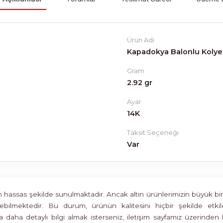
Ürün Adı
Kapadokya Balonlu Kolye
Gram
2.92 gr
Ayar
14K
Taksit Seçeneği
Var
assas şekilde sunulmaktadır. Ancak altın ürünlerimizin büyük bir böl
rülebilmektedir. Bu durum, ürünün kalitesini hiçbir şekilde 
 daha detaylı bilgi almak isterseniz, iletişim sayfamız üzerinden 