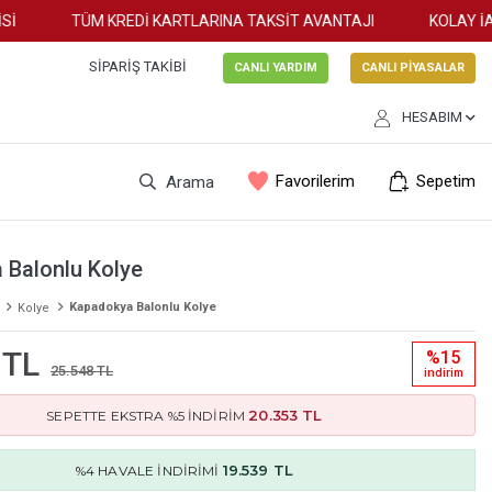
TÜM KREDİ KARTLARINA TAKSİT AVANTAJI
KOLAY İADE
SIPARIŞ TAKIBI
CANLI YARDIM
CANLI PİYASALAR
HESABIM
Favorilerim
Sepetim
Arama
 Balonlu Kolye
Kapadokya Balonlu Kolye
Kolye
 TL
%15
25.548 TL
i̇ndi̇ri̇m
20.353 TL
SEPETTE EKSTRA %5 İNDİRİM
19.539 TL
%4 HAVALE İNDİRİMİ