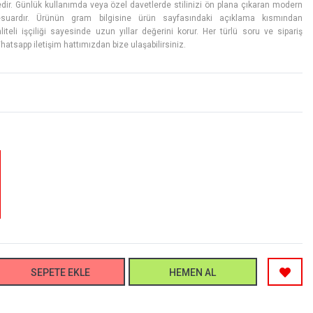
edir. Günlük kullanımda veya özel davetlerde stilinizi ön plana çıkaran modern
suardır. Ürünün gram bilgisine ürün sayfasındaki açıklama kısmından
Kaliteli işçiliği sayesinde uzun yıllar değerini korur. Her türlü soru ve sipariş
Whatsapp iletişim hattımızdan bize ulaşabilirsiniz.
SEPETE EKLE
HEMEN AL