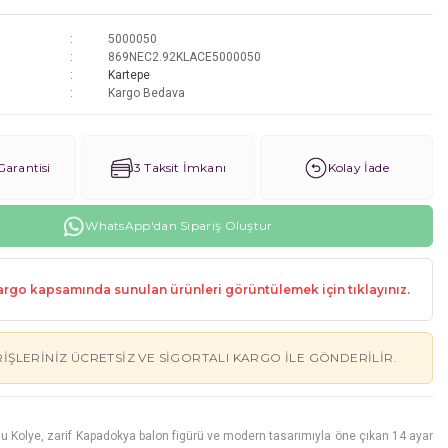
5000050
869NEC2.92KLACE5000050
Kartepe
Kargo Bedava
arantisi
3 Taksit İmkanı
Kolay İade
WhatsApp'dan Sipariş Oluştur
rgo kapsamında sunulan ürünleri görüntülemek için tıklayınız.
RIŞLERINIZ ÜCRETSIZ VE SIGORTALI KARGO ILE GÖNDERILIR.
 Kolye, zarif Kapadokya balon figürü ve modern tasarımıyla öne çıkan 14 ayar