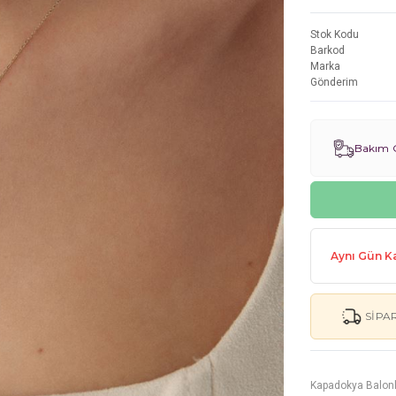
Stok Kodu
Barkod
Marka
Gönderim
Bakım G
Aynı Gün Ka
SIPA
Kapadokya Balonlu