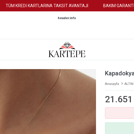
M KREDİ KARTLARINA TAKSİT AVANTAJI
BAKIM GARANTİSİ
header.info
M
Kapadokya
Anasayfa
ALTIN
21.651