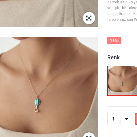
gerçek altın koly
ve şık bir akse
ulaşabilirsiniz. 
talepleriniz için 
Renk