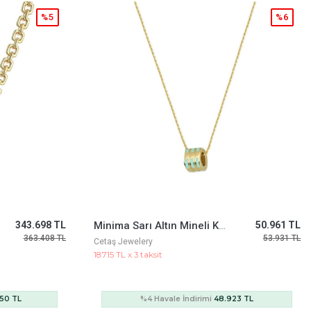
%6
%5
50.961 TL
Mineli Taşlı Zaman Kolyesi
65.473 TL
53.931 TL
69.253 TL
Cetaş Jewelery
24.044 TL x 3 taksit
23 TL
%4 Havale İndirimi
62.854 TL