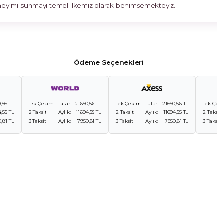
deneyimi sunmayı temel ilkemiz olarak benimsemekteyiz.
Ödeme Seçenekleri
,56 TL
Tek Çekim
Tutar:
21650,56 TL
Tek Çekim
Tutar:
21650,56 TL
Tek Ç
4,55 TL
2 Taksit
Aylık:
11694,55 TL
2 Taksit
Aylık:
11694,55 TL
2 Taks
,81 TL
3 Taksit
Aylık:
7950,81 TL
3 Taksit
Aylık:
7950,81 TL
3 Taks