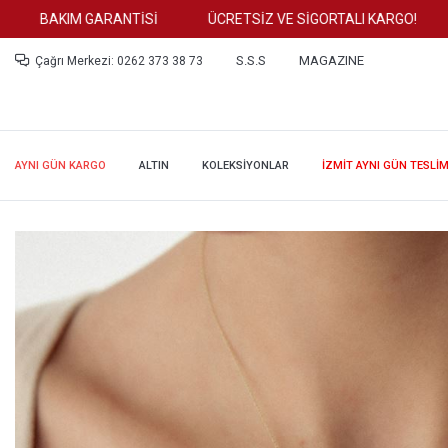
BAKIM GARANTİSİ
ÜCRETSİZ VE SİGORTALI KARGO!
TÜ
S.S.S
MAGAZINE
Çağrı Merkezi: 0262 373 38 73
AYNI GÜN KARGO
ALTIN
KOLEKSİYONLAR
İZMİT AYNI GÜN TESLİ