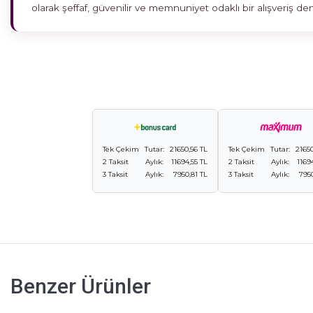
olarak şeffaf, güvenilir ve memnuniyet odaklı bir alışveriş 
Tek Çekim
Tutar:
21650,56 TL
Tek Çekim
Tutar:
21650
2 Taksit
Aylık:
11694,55 TL
2 Taksit
Aylık:
1169
3 Taksit
Aylık:
7950,81 TL
3 Taksit
Aylık:
7950
Benzer Ürünler