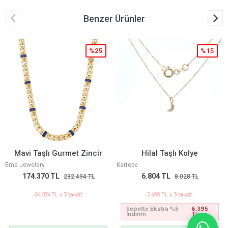
Benzer Ürünler
%15
%25
Hilal Taşlı Kolye
Z Taşlı Gurmet Zincir
Kartepe
Ema Jewelery
6.804 TL
251.094 TL
8.028 TL
334.791 TL
2.499 TL x 3 taksit
92.210 TL x 3 taksit
Sepette Ekstra %5
6.395
İndirim
TL