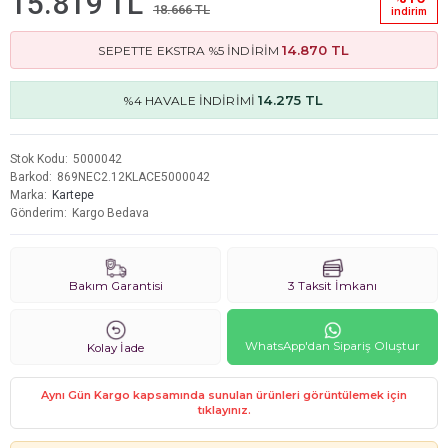
15.819 TL
18.666 TL
i̇ndi̇ri̇m
14.870 TL
SEPETTE EKSTRA %5 İNDİRİM
14.275 TL
%4 HAVALE İNDİRİMİ
Stok Kodu
5000042
Barkod
869NEC2.12KLACE5000042
Marka
Kartepe
Gönderim
Kargo Bedava
Bakım Garantisi
3 Taksit İmkanı
WhatsApp'dan Sipariş Oluştur
Kolay İade
Aynı Gün Kargo kapsamında sunulan ürünleri görüntülemek için
tıklayınız.