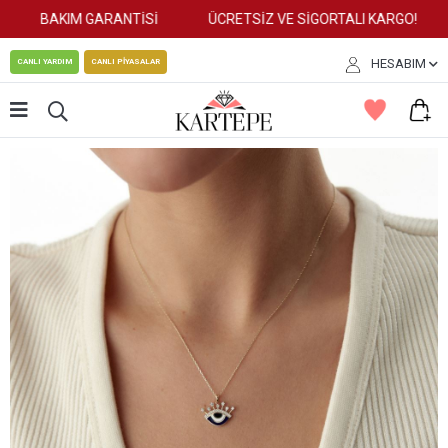
BAKIM GARANTİSİ
ÜCRETSİZ VE SİGORTALI KARGO!
HESABIM
CANLI YARDIM
CANLI PİYASALAR