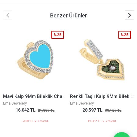
Benzer Ürünler
%25
%25
Renkli Taşlı Kalp 9Mm Bileklik Charm
Siyah Çiçek 9Mm Bileklik Charm
Ema Jewelery
Ema Jewelery
28.597 TL
11.508 TL
38.129 TL
15.345 TL
10.502 TL x 3 taksit
4.226 TL x 3 taksit