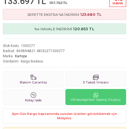
133.697 TL
157.762 TL
i̇ndi̇ri̇m
125.680 TL
SEPETTE EKSTRA %5 İNDİRİM
120.653 TL
%4 HAVALE İNDİRİMİ
Stok Kodu
1000277
Barkod
869BRAB21.48CELET1000277
Marka
Kartepe
Gönderim
Kargo Bedava
Bakım Garantisi
3 Taksit İmkanı
WhatsApp'dan Sipariş Oluştur
Kolay İade
Aynı Gün Kargo kapsamında sunulan ürünleri görüntülemek için
tıklayınız.