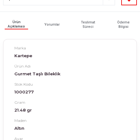
Ürün
Teslimat
Ödeme
Yorumlar
Açıklaması
Süreci
Bilgisi
Marka
Kartepe
Ürün Adı
Gurmet Taşlı Bileklik
Stok Kodu
1000277
Gram
21.48 gr
Maden
Altın
Ayar