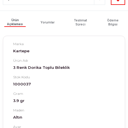
Ürün
Teslimat
Ödeme
Yorumlar
Açıklaması
Süreci
Bilgisi
Marka
Kartepe
Ürün Adı
3 Renk Dorika Toplu Bileklik
Stok Kodu
1000037
Gram
3.9 gr
Maden
Altın
Ayar