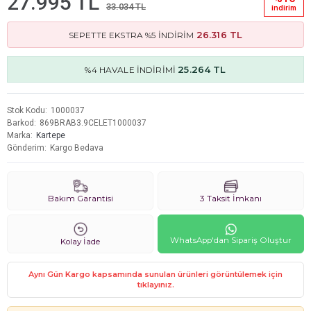
27.995 TL
33.034 TL
i̇ndi̇ri̇m
26.316 TL
SEPETTE EKSTRA %5 İNDİRİM
25.264 TL
%4 HAVALE İNDİRİMİ
Stok Kodu
1000037
Barkod
869BRAB3.9CELET1000037
Marka
Kartepe
Gönderim
Kargo Bedava
Bakım Garantisi
3 Taksit İmkanı
WhatsApp'dan Sipariş Oluştur
Kolay İade
Aynı Gün Kargo kapsamında sunulan ürünleri görüntülemek için
tıklayınız.