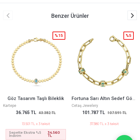
Benzer Ürünler
%5
%25
Fortuna Sarı Altın Sedef Göz Mineli Bileklik
Harfli Gurmet Bileklik
Cetaş Jewelery
Ema Jewelery
101.787 TL
66.261 TL
107.591 TL
88.348 TL
37.380 TL x 3 taksit
24.333 TL x 3 taksit