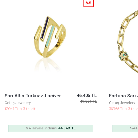
%5
Sarı Altın Turkuaz-Lacivert Mineli Minima Yüzük
46.405 TL
49.061 TL
Cetaş Jewelery
Cetaş Jewelery
17.041 TL x 3 taksit
36.765 TL x 3 taks
%4 Havale İndirimi
44.549 TL
%4 H