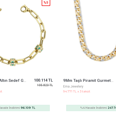
%5
Fortuna Sarı Altın Sedef Göz Mineli Bileklik
100.114 TL
9Mm Taşlı Piramit Gurmet Zincir
105.823 TL
Ema Jewelery
it
94.771 TL x 3 taksit
avale İndirimi
96.109 TL
%4 Havale İndirimi
247.7