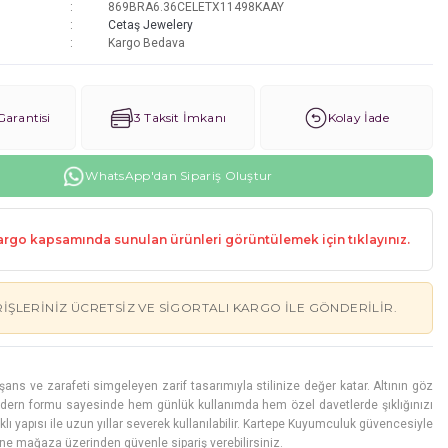
869BRA6.36CELETX11498KAAY
Cetaş Jewelery
Kargo Bedava
arantisi
3 Taksit İmkanı
Kolay İade
WhatsApp'dan Sipariş Oluştur
rgo kapsamında sunulan ürünleri görüntülemek için tıklayınız.
RIŞLERINIZ ÜCRETSIZ VE SIGORTALI KARGO ILE GÖNDERILIR.
şans ve zarafeti simgeleyen zarif tasarımıyla stilinize değer katar. Altının göz
 modern formu sayesinde hem günlük kullanımda hem özel davetlerde şıklığınızı
lı yapısı ile uzun yıllar severek kullanılabilir. Kartepe Kuyumculuk güvencesiyle
ine mağaza üzerinden güvenle sipariş verebilirsiniz.