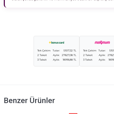
Tek Çekim
Tutar:
51517,32 TL
Tek Çekim
Tutar:
515
2 Taksit
Aylık:
27827,08 TL
2 Taksit
Aylık:
2782
3 Taksit
Aylık:
18918,88 TL
3 Taksit
Aylık:
1891
Benzer Ürünler