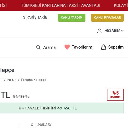
İ
TÜM KREDİ KARTLARINA TAKSİT AVANTAJI
KOLAY İAD
SIPARIŞ TAKIBI
CANLI YARDIM
CANLI PİYASALAR
HESABIM
Favorilerim
Sepetim
Arama
elepçe
Fortuna Kelepçe
KSİYONLAR
 TL
%5
54.438 TL
i̇ndi̇ri̇m
49.456 TL
%4 HAVALE İNDİRİMİ
X11498KAAY