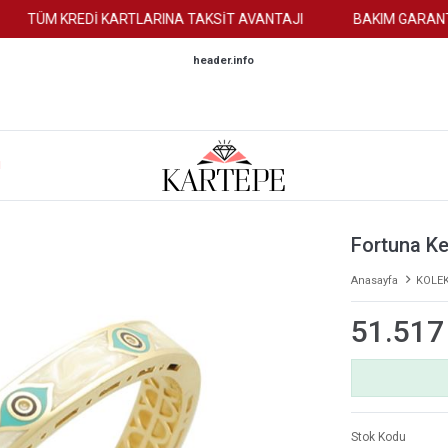
TÜM KREDİ KARTLARINA TAKSİT AVANTAJI
BAKIM GARANTİS
header.info
M
Fortuna K
Anasayfa
KOLE
51.517
Stok Kodu