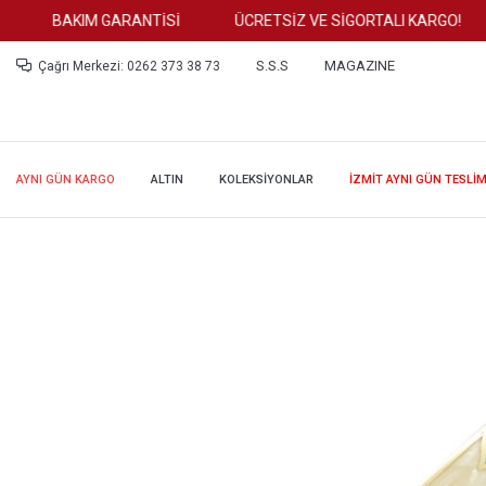
BAKIM GARANTİSİ
ÜCRETSİZ VE SİGORTALI KARGO!
S.S.S
MAGAZINE
Çağrı Merkezi: 0262 373 38 73
AYNI GÜN KARGO
ALTIN
KOLEKSİYONLAR
İZMİT AYNI GÜN TESLİ