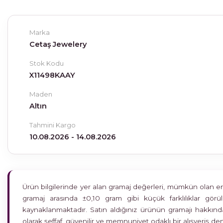
Marka
Cetaş Jewelery
Stok Kodu
X11498KAAY
Maden
Altın
Tahmini Kargo
10.08.2026 - 14.08.2026
Ürün bilgilerinde yer alan gramaj değerleri, mümkün olan en h
gramaj arasında ±0,10 gram gibi küçük farklılıklar gö
kaynaklanmaktadır. Satın aldığınız ürünün gramajı hakkında
olarak şeffaf, güvenilir ve memnuniyet odaklı bir alışveriş 