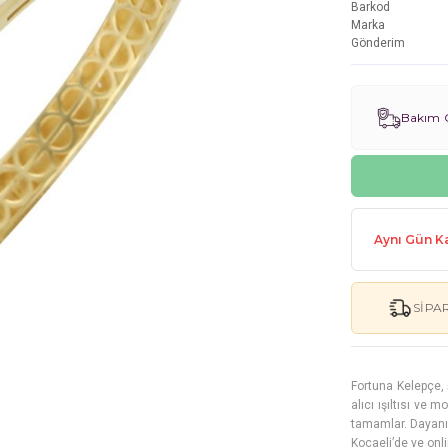
Barkod
Marka
Gönderim
Bakım G
Aynı Gün Ka
SIPA
Fortuna Kelepçe, 
alıcı ışıltısı ve
tamamlar. Dayanık
Kocaeli’de ve onl