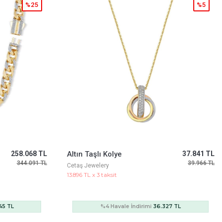
%25
%5
258.068 TL
Altın Taşlı Kolye
37.841 TL
344.091 TL
39.966 TL
Cetaş Jewelery
13.896 TL x 3 taksit
45 TL
%4 Havale İndirimi
36.327 TL