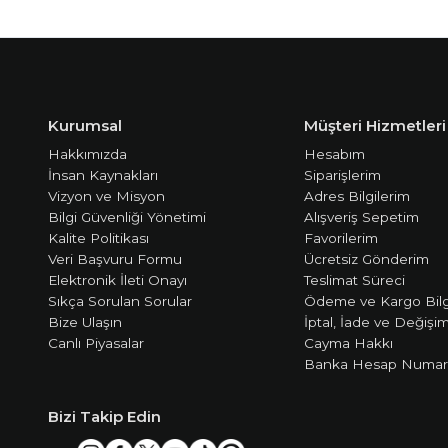
Kurumsal
Müşteri Hizmetleri
Hakkımızda
Hesabım
İnsan Kaynakları
Siparişlerim
Vizyon ve Misyon
Adres Bilgilerim
Bilgi Güvenliği Yönetimi
Alışveriş Sepetim
Kalite Politikası
Favorilerim
Veri Başvuru Formu
Ücretsiz Gönderim
Elektronik İleti Onayı
Teslimat Süreci
Sıkça Sorulan Sorular
Ödeme ve Kargo Bilg
Bize Ulaşın
İptal, İade ve Değişi
Canlı Piyasalar
Cayma Hakkı
Banka Hesap Numara
Bizi Takip Edin