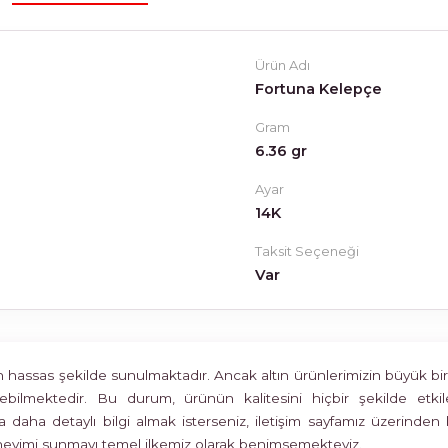
Ürün Adı
Fortuna Kelepçe
Gram
6.36 gr
Ayar
14K
Taksit Seçeneği
Var
assas şekilde sunulmaktadır. Ancak altın ürünlerimizin büyük bir böl
rülebilmektedir. Bu durum, ürünün kalitesini hiçbir şekilde 
 daha detaylı bilgi almak isterseniz, iletişim sayfamız üzerinden 
deneyimi sunmayı temel ilkemiz olarak benimsemekteyiz.