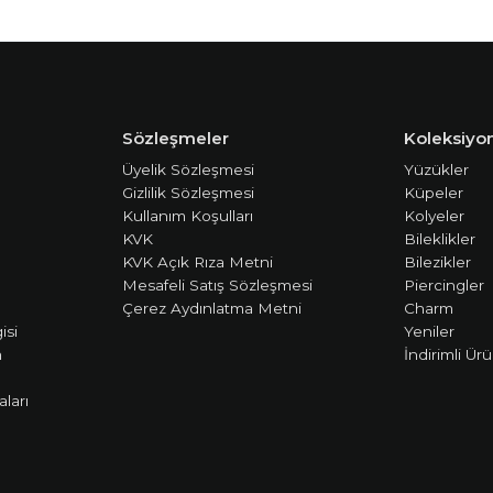
Sözleşmeler
Koleksiyon
Üyelik Sözleşmesi
Yüzükler
Gizlilik Sözleşmesi
Küpeler
Kullanım Koşulları
Kolyeler
KVK
Bileklikler
KVK Açık Rıza Metni
Bilezikler
Mesafeli Satış Sözleşmesi
Piercingler
Çerez Aydınlatma Metni
Charm
isi
Yeniler
m
İndirimli Ürü
ları