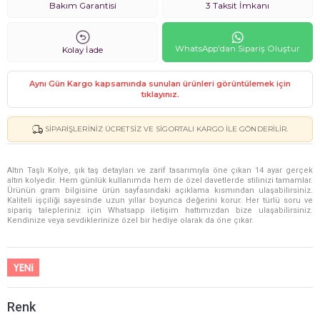
Bakım Garantisi
3 Taksit İmkanı
WhatsApp'dan Sipariş Oluştur
Kolay İade
Aynı Gün Kargo kapsamında sunulan ürünleri görüntülemek için
tıklayınız.
SIPARIŞLERINIZ ÜCRETSIZ VE SIGORTALI KARGO ILE GÖNDERILIR.
Altın Taşlı Kolye, şık taş detayları ve zarif tasarımıyla öne çıkan 14 ayar gerçek
altın kolyedir. Hem günlük kullanımda hem de özel davetlerde stilinizi tamamlar.
Ürünün gram bilgisine ürün sayfasındaki açıklama kısmından ulaşabilirsiniz.
Kaliteli işçiliği sayesinde uzun yıllar boyunca değerini korur. Her türlü soru ve
sipariş talepleriniz için Whatsapp iletişim hattımızdan bize ulaşabilirsiniz.
Kendinize veya sevdiklerinize özel bir hediye olarak da öne çıkar.
Renk