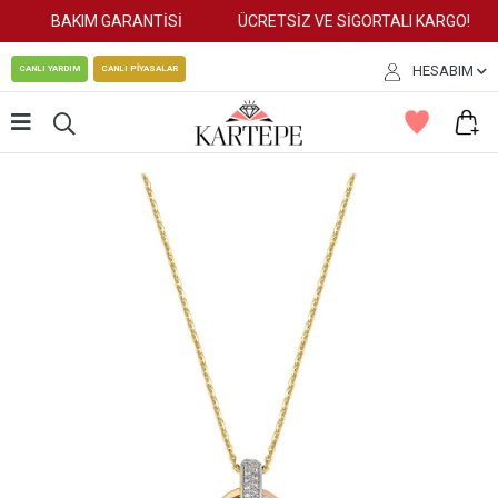
BAKIM GARANTİSİ
ÜCRETSİZ VE SİGORTALI KARGO!
HESABIM
CANLI YARDIM
CANLI PİYASALAR