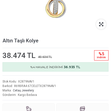
Altın Taşlı Kolye
38.474 TL
%5
40.634 TL
i̇ndi̇ri̇m
36.935 TL
%4 HAVALE İNDİRİMİ
Stok Kodu
X2879NAV1
Barkod
869BRA4.67CELETX2879NAV1
Marka
Cetaş Jewelery
Gönderim
Kargo Bedava