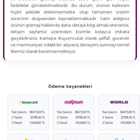
farklılıklar görülebilmektedir. Bu durum, ürünün kalitesini
hiçbir şekilde etkilememekte olup tamamen üretim
sürecinin doğasından kaynaklanmaktadır. Satın aldığınız
ürünün gramajı hakkında daha detaylı bilgi almak isterseniz,
iletişim sayfamız üzerinden bizimle kolayca irtibata
geçebilirsiniz. Kartepe Kuyumculuk olarak şeffaf, güvenilir
ve memnuniyet odaklı bir alışveriş deneyimi sunmayı temel
ilkemiz olarak benimsemekteyiz.
Ödeme Seçenekleri
Tek Çekim
38473,69 TL
Tek Çekim
38473,69 TL
Tek Çekim
38473,69 TL
2 Taksit
20781,56 TL
2 Taksit
20781,56 TL
2 Taksit
20781,56 TL
3 Taksit
14128,82 TL
3 Taksit
14128,82 TL
3 Taksit
14128,82 TL