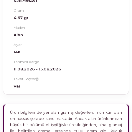
X2879NAV1
Gram
4.67 gr
Maden
Altın
Ayar
14K
Tahmini Kargo
11.08.2026 - 15.08.2026
Taksit Seçeneği
Var
Ürün bilgilerinde yer alan gramaj değerleri, mümkün olan
en hassas şekilde sunulmaktadır. Ancak altın ürünlerimizin
büyük bir bölümü el işçiliğiyle üretildiğinden, nihai gramaj
ile belirtilen gramaj arasında ±0,10 gram gibi küçük