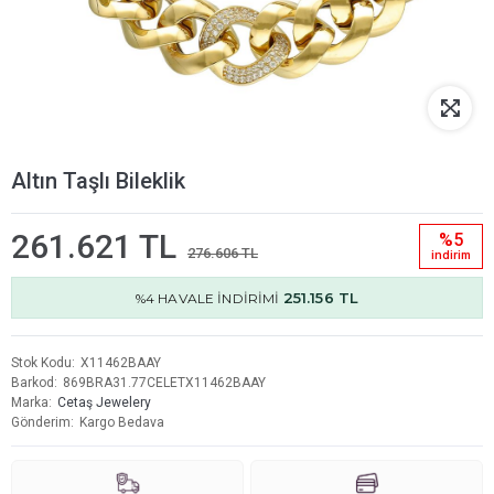
Altın Taşlı Bileklik
261.621 TL
%5
276.606 TL
i̇ndi̇ri̇m
251.156 TL
%4 HAVALE İNDİRİMİ
Stok Kodu
X11462BAAY
Barkod
869BRA31.77CELETX11462BAAY
Marka
Cetaş Jewelery
Gönderim
Kargo Bedava