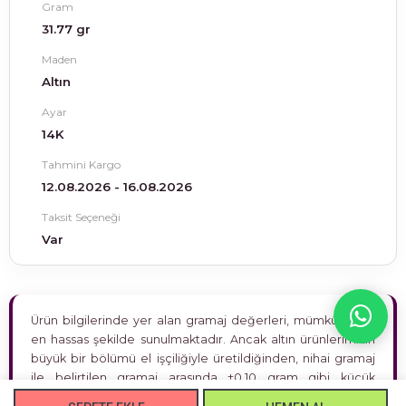
Gram
31.77 gr
Maden
Altın
Ayar
14K
Tahmini Kargo
12.08.2026 - 16.08.2026
Taksit Seçeneği
Var
Ürün bilgilerinde yer alan gramaj değerleri, mümkün olan
en hassas şekilde sunulmaktadır. Ancak altın ürünlerimizin
büyük bir bölümü el işçiliğiyle üretildiğinden, nihai gramaj
ile belirtilen gramaj arasında ±0,10 gram gibi küçük
farklılıklar görülebilmektedir. Bu durum, ürünün kalitesini