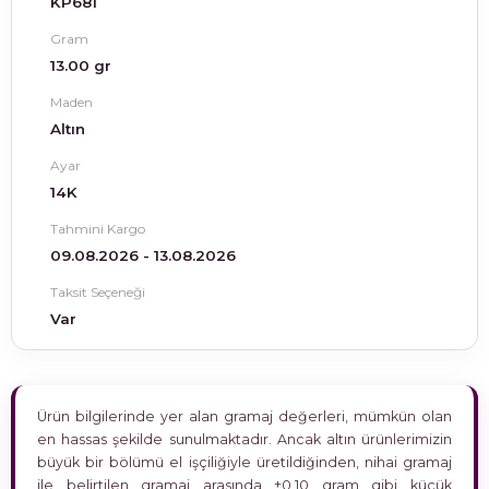
KP681
Gram
13.00 gr
Maden
Altın
Ayar
14K
Tahmini Kargo
09.08.2026 - 13.08.2026
Taksit Seçeneği
Var
Ürün bilgilerinde yer alan gramaj değerleri, mümkün olan
en hassas şekilde sunulmaktadır. Ancak altın ürünlerimizin
büyük bir bölümü el işçiliğiyle üretildiğinden, nihai gramaj
ile belirtilen gramaj arasında ±0,10 gram gibi küçük