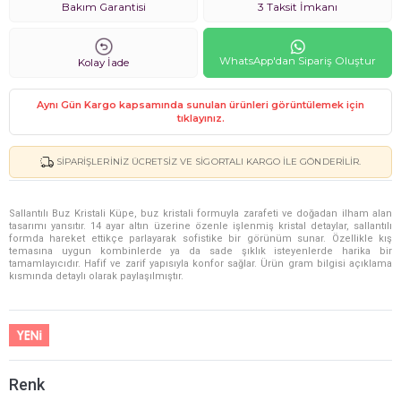
Bakım Garantisi
3 Taksit İmkanı
WhatsApp'dan Sipariş Oluştur
Kolay İade
Aynı Gün Kargo kapsamında sunulan ürünleri görüntülemek için
tıklayınız.
SIPARIŞLERINIZ ÜCRETSIZ VE SIGORTALI KARGO ILE GÖNDERILIR.
Sallantılı Buz Kristali Küpe, buz kristali formuyla zarafeti ve doğadan ilham alan
tasarımı yansıtır. 14 ayar altın üzerine özenle işlenmiş kristal detaylar, sallantılı
formda hareket ettikçe parlayarak sofistike bir görünüm sunar. Özellikle kış
temasına uygun kombinlerde ya da sade şıklık isteyenlerde harika bir
tamamlayıcıdır. Hafif ve zarif yapısıyla konfor sağlar. Ürün gram bilgisi açıklama
kısmında detaylı olarak paylaşılmıştır.
Renk