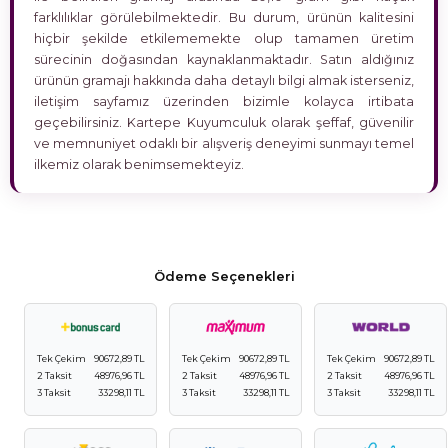
farklılıklar görülebilmektedir. Bu durum, ürünün kalitesini
hiçbir şekilde etkilememekte olup tamamen üretim
sürecinin doğasından kaynaklanmaktadır. Satın aldığınız
ürünün gramajı hakkında daha detaylı bilgi almak isterseniz,
iletişim sayfamız üzerinden bizimle kolayca irtibata
geçebilirsiniz. Kartepe Kuyumculuk olarak şeffaf, güvenilir
ve memnuniyet odaklı bir alışveriş deneyimi sunmayı temel
ilkemiz olarak benimsemekteyiz.
Ödeme Seçenekleri
Tek Çekim
90672,89 TL
Tek Çekim
90672,89 TL
Tek Çekim
90672,89 TL
2 Taksit
48976,96 TL
2 Taksit
48976,96 TL
2 Taksit
48976,96 TL
3 Taksit
33298,11 TL
3 Taksit
33298,11 TL
3 Taksit
33298,11 TL