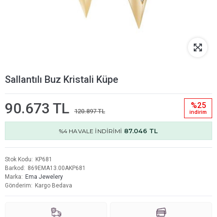
Sallantılı Buz Kristali Küpe
90.673 TL
%25
120.897 TL
i̇ndi̇ri̇m
87.046 TL
%4 HAVALE İNDİRİMİ
Stok Kodu
KP681
Barkod
869EMA13.00AKP681
Marka
Ema Jewelery
Gönderim
Kargo Bedava