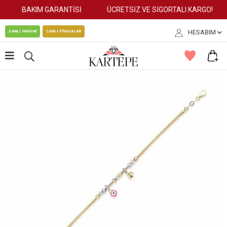
BAKIM GARANTİSİ
ÜCRETSİZ VE SİGORTALI KARGO!
HESABIM
CANLI YARDIM
CANLI PİYASALAR