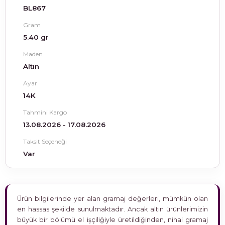
BL867
Gram
5.40 gr
Maden
Altın
Ayar
14K
Tahmini Kargo
13.08.2026 - 17.08.2026
Taksit Seçeneği
Var
Ürün bilgilerinde yer alan gramaj değerleri, mümkün olan
en hassas şekilde sunulmaktadır. Ancak altın ürünlerimizin
büyük bir bölümü el işçiliğiyle üretildiğinden, nihai gramaj