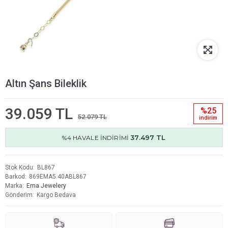
Altın Şans Bileklik
39.059 TL
%25
52.079 TL
i̇ndi̇ri̇m
37.497 TL
%4 HAVALE İNDİRİMİ
Stok Kodu
BL867
Barkod
869EMA5.40ABL867
Marka
Ema Jewelery
Gönderim
Kargo Bedava