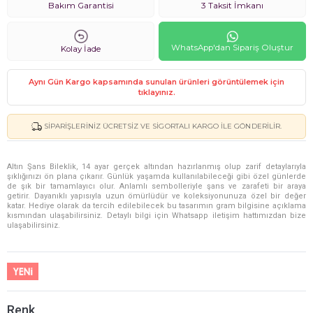
Bakım Garantisi
3 Taksit İmkanı
WhatsApp'dan Sipariş Oluştur
Kolay İade
Aynı Gün Kargo kapsamında sunulan ürünleri görüntülemek için
tıklayınız.
SIPARIŞLERINIZ ÜCRETSIZ VE SIGORTALI KARGO ILE GÖNDERILIR.
Altın Şans Bileklik, 14 ayar gerçek altından hazırlanmış olup zarif detaylarıyla
şıklığınızı ön plana çıkarır. Günlük yaşamda kullanılabileceği gibi özel günlerde
de şık bir tamamlayıcı olur. Anlamlı sembolleriyle şans ve zarafeti bir araya
getirir. Dayanıklı yapısıyla uzun ömürlüdür ve koleksiyonunuza özel bir değer
katar. Hediye olarak da tercih edilebilecek bu tasarımın gram bilgisine açıklama
kısmından ulaşabilirsiniz. Detaylı bilgi için Whatsapp iletişim hattımızdan bize
ulaşabilirsiniz.
Renk