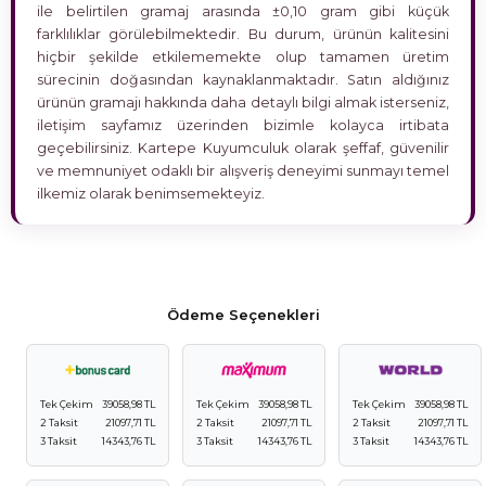
ile belirtilen gramaj arasında ±0,10 gram gibi küçük
farklılıklar görülebilmektedir. Bu durum, ürünün kalitesini
hiçbir şekilde etkilememekte olup tamamen üretim
sürecinin doğasından kaynaklanmaktadır. Satın aldığınız
ürünün gramajı hakkında daha detaylı bilgi almak isterseniz,
iletişim sayfamız üzerinden bizimle kolayca irtibata
geçebilirsiniz. Kartepe Kuyumculuk olarak şeffaf, güvenilir
ve memnuniyet odaklı bir alışveriş deneyimi sunmayı temel
ilkemiz olarak benimsemekteyiz.
Ödeme Seçenekleri
Tek Çekim
39058,98 TL
Tek Çekim
39058,98 TL
Tek Çekim
39058,98 TL
2 Taksit
21097,71 TL
2 Taksit
21097,71 TL
2 Taksit
21097,71 TL
3 Taksit
14343,76 TL
3 Taksit
14343,76 TL
3 Taksit
14343,76 TL