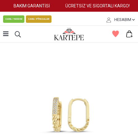
BAKIM GARANTİSİ
ÜCRETSİZ VE SİGORTALI KARGO!
HESABIM
CANLI YARDIM
CANLI PİYASALAR