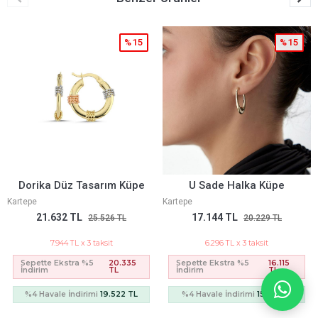
%15
%15
Dorika Düz Tasarım Küpe
U Sade Halka Küpe
Kartepe
Kartepe
21.632 TL
17.144 TL
25.526 TL
20.229 TL
7.944 TL x 3 taksit
6.296 TL x 3 taksit
Sepette Ekstra %5
20.335
Sepette Ekstra %5
16.115
İndirim
TL
İndirim
TL
%4 Havale İndirimi
19.522 TL
%4 Havale İndirimi
15.471 TL