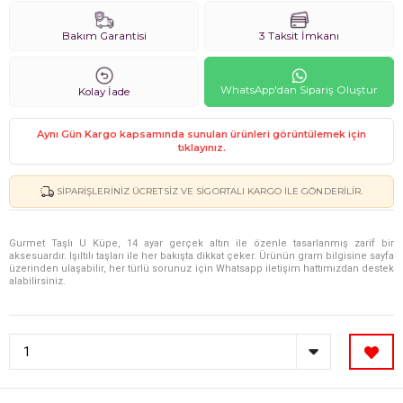
Bakım Garantisi
3 Taksit İmkanı
WhatsApp'dan Sipariş Oluştur
Kolay İade
Aynı Gün Kargo kapsamında sunulan ürünleri görüntülemek için
tıklayınız.
SIPARIŞLERINIZ ÜCRETSIZ VE SIGORTALI KARGO ILE GÖNDERILIR.
Gurmet Taşlı U Küpe, 14 ayar gerçek altın ile özenle tasarlanmış zarif bir
aksesuardır. Işıltılı taşları ile her bakışta dikkat çeker. Ürünün gram bilgisine sayfa
üzerinden ulaşabilir, her türlü sorunuz için Whatsapp iletişim hattımızdan destek
alabilirsiniz.