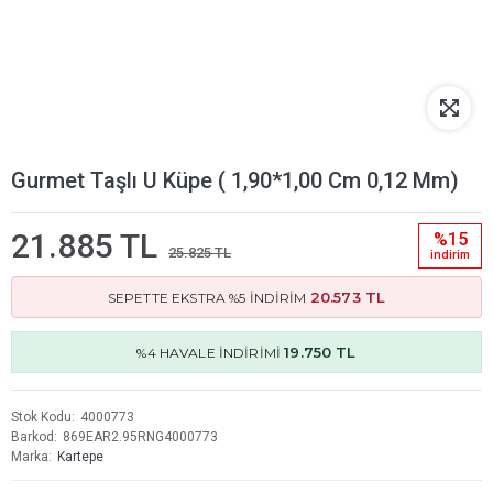
Gurmet Taşlı U Küpe ( 1,90*1,00 Cm 0,12 Mm)
21.885 TL
%15
25.825 TL
i̇ndi̇ri̇m
20.573 TL
SEPETTE EKSTRA %5 İNDİRİM
19.750 TL
%4 HAVALE İNDİRİMİ
Stok Kodu
4000773
Barkod
869EAR2.95RNG4000773
Marka
Kartepe