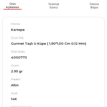
Ürün
Teslimat
Ödeme
Açıklaması
Süreci
Bilgisi
Marka
Kartepe
Ürün Adı
Gurmet Taşlı U Küpe ( 1,90*1,00 Cm 0,12 Mm)
Stok Kodu
4000773
Gram
2.95 gr
Maden
Altın
Ayar
14K
Tahmini Kargo