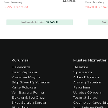
74.398 TL
Ema Jewelery
Ema Jewelery
20.491 TL x 3 taksit
32.274 TL x 3 tak
%4 Havale İndirimi
53.567 TL
%4 H
Kurumsal
Müşteri Hizmetleri
Hakkımızda
Hesabım
İnsan Kaynakları
Siparişlerim
Vizyon ve Misyon
Adres Bilgilerim
Bilgi Güvenliği Yönetimi
Alışveriş Sepetim
Kalite Politikası
Favorilerim
Veri Başvuru Formu
Ücretsiz Gönderim
Elektronik İleti Onayı
Teslimat Süreci
Sıkça Sorulan Sorular
Ödeme ve Kargo Bilg
Bize Ulaşın
İptal, İade ve Değişi