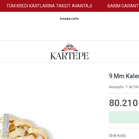
TÜM KREDİ KARTLARINA TAKSİT AVANTAJI
BAKIM GARANTİSİ
header.info
M
9 Mm Kalem
Anasayfa
ALTIN
80.210
Stok Kodu