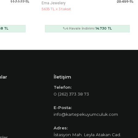
20.459 TL
60.448 TL
Ema Jewelery
16.649 TL x 3 taksit
30 TL
%4 Havale İndirimi
43.523 TL
lar
İletişim
Telefon:
0 (262) 373 38 73
E-Posta:
info@kartepekuyumculuk.com
Adres:
İstasyon Mah. Leyla Atakan Cad.
nler