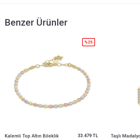
Benzer Ürünler
%25
Taşlı Madalyon Charm
55.799 TL
Kuzey Yıldızı