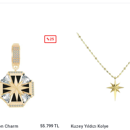
%25
 Kolye
87.883 TL
Altın Üç Renk Küp Küp Yüzük