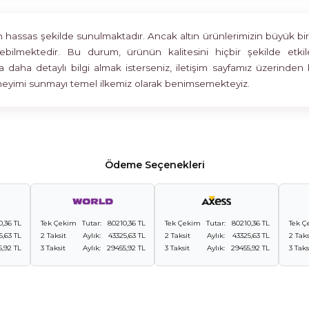
assas şekilde sunulmaktadır. Ancak altın ürünlerimizin büyük bir böl
rülebilmektedir. Bu durum, ürünün kalitesini hiçbir şekilde 
 daha detaylı bilgi almak isterseniz, iletişim sayfamız üzerinden 
deneyimi sunmayı temel ilkemiz olarak benimsemekteyiz.
Ödeme Seçenekleri
0,36 TL
Tek Çekim
Tutar:
80210,36 TL
Tek Çekim
Tutar:
80210,36 TL
Tek Ç
5,63 TL
2 Taksit
Aylık:
43325,63 TL
2 Taksit
Aylık:
43325,63 TL
2 Taks
5,92 TL
3 Taksit
Aylık:
29455,92 TL
3 Taksit
Aylık:
29455,92 TL
3 Taks