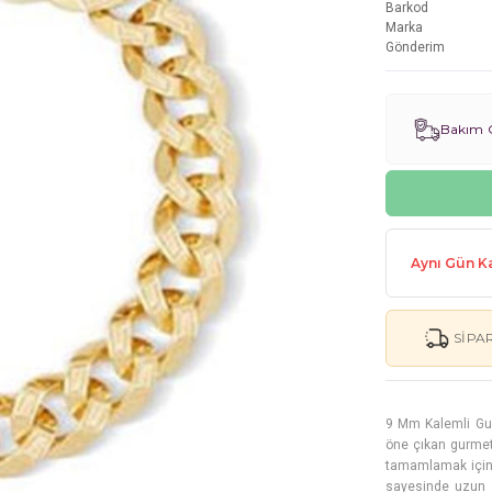
Barkod
Marka
Gönderim
Bakım G
Aynı Gün Ka
SIPA
9 Mm Kalemli Gurm
öne çıkan gurmet
tamamlamak için i
sayesinde uzun y