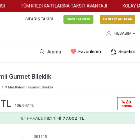
TÜM KREDİ KARTLARINA TAKSİT AVANTAJI
KOLAY İADE
SIPARIŞ TAKIBI
CANLI YARDIM
CANLI PİYASALAR
HESABIM
Favorilerim
Sepetim
Arama
li Gurmet Bileklik
9 Mm Kalemli Gurmet Bileklik
 TL
%25
106.947 TL
i̇ndi̇ri̇m
77.002 TL
%4 HAVALE İNDİRİMİ
SB1118