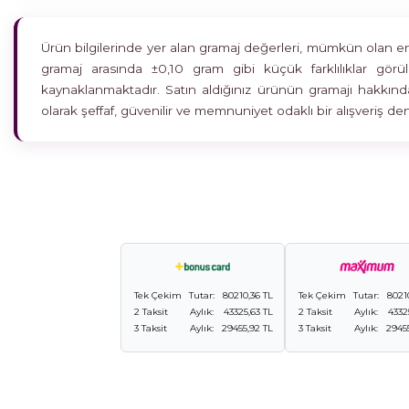
Ürün bilgilerinde yer alan gramaj değerleri, mümkün olan en h
gramaj arasında ±0,10 gram gibi küçük farklılıklar gö
kaynaklanmaktadır. Satın aldığınız ürünün gramajı hakkında
olarak şeffaf, güvenilir ve memnuniyet odaklı bir alışveriş 
Tek Çekim
Tutar:
80210,36 TL
Tek Çekim
Tutar:
8021
2 Taksit
Aylık:
43325,63 TL
2 Taksit
Aylık:
4332
3 Taksit
Aylık:
29455,92 TL
3 Taksit
Aylık:
2945