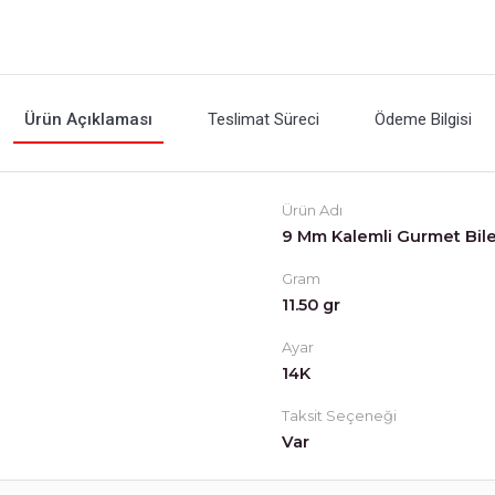
Ürün Açıklaması
Teslimat Süreci
Ödeme Bilgisi
Ürün Adı
9 Mm Kalemli Gurmet Bile
Gram
11.50 gr
Ayar
14K
Taksit Seçeneği
Var