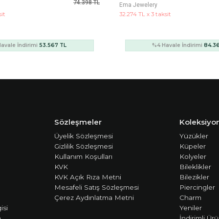
117.177 TL
Ema Jewelery
sit
5.635 TL x 3 taksit
avale İndirimi
84.368 TL
%4 Havale İndirimi
14.7
Sözleşmeler
Koleksiyon
Üyelik Sözleşmesi
Yüzükler
Gizlilik Sözleşmesi
Küpeler
Kullanım Koşulları
Kolyeler
KVK
Bileklikler
KVK Açık Rıza Metni
Bilezikler
Mesafeli Satış Sözleşmesi
Piercingler
Çerez Aydınlatma Metni
Charm
isi
Yeniler
m
İndirimli Ürü