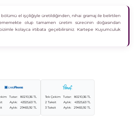
ümü el işçiliğiyle üretildiğinden, nihai gramaj ile belirtilen
etkilememekte olup tamamen üretim sürecinin doğasından
bizimle kolayca irtibata geçebilirsiniz. Kartepe Kuyumculuk
ekim
Tutar:
80210,36 TL
Tek Çekim
Tutar:
80210,36 TL
it
Aylık:
43325,63 TL
2 Taksit
Aylık:
43325,63 TL
it
Aylık:
29455,92 TL
3 Taksit
Aylık:
29455,92 TL