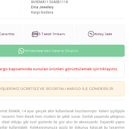
869EMA11.50ASB1118
Ema Jewelery
Kargo Bedava
arantisi
3 Taksit İmkanı
Kolay İade
WhatsApp'dan Sipariş Oluştur
rgo kapsamında sunulan ürünleri görüntülemek için tıklayınız.
RIŞLERINIZ ÜCRETSIZ VE SIGORTALI KARGO ILE GÖNDERILIR.
et Bileklik, 14 ayar gerçek altın kullanılarak hazırlanmıştır. Kalem işçiliğiyle
 tasarımı hem klasik hem modern bir şıklık sunar. Günlük yaşamda şıklığınızı
deal olduğu gibi özel günlerde de göz alıcı bir aksesuardır. Dayanıklı yapısı
ıllar kullanılabilir. Koleksiyonunuza güçlü bir dokunuş katacak bu tasarımın