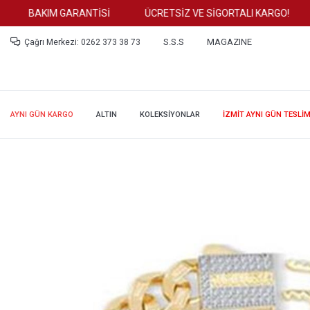
BAKIM GARANTİSİ
ÜCRETSİZ VE SİGORTALI KARGO!
S.S.S
MAGAZINE
Çağrı Merkezi: 0262 373 38 73
AYNI GÜN KARGO
ALTIN
KOLEKSİYONLAR
İZMİT AYNI GÜN TESLİ