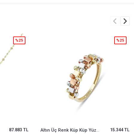
%25
%25
15.344 TL
Taşlı Ejderha Charm
45.336 TL