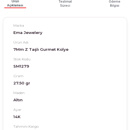
Ürün
Teslimat
Ödeme
Açıklaması
Süreci
Bilgisi
Marka
Ema Jewelery
Ürün Adı
7Mm Z Taşlı Gurmet Kolye
Stok Kodu
SM1279
Gram
27.50 gr
Maden
Altın
Ayar
14K
Tahmini Kargo