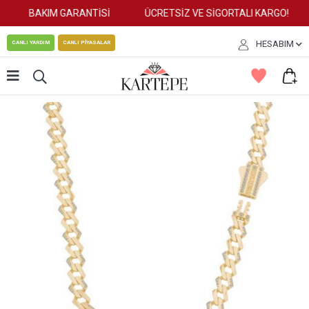
BAKIM GARANTİSİ
ÜCRETSİZ VE SİGORTALI KARGO!
HESABIM
CANLI YARDIM
CANLI PİYASALAR