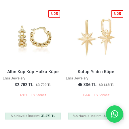
%25
%25
Küp Küp Halka Küpe
Kutup Yıldızı Küpe
ry
Ema Jewelery
Ema Jeweler
782 TL
45.336 TL
355.7
43.709 TL
60.448 TL
2.039 TL x 3 taksit
16.649 TL x 3 taksit
130.
ale İndirimi
31.471 TL
%4 Havale İndirimi
43.523 TL
%4 Havale