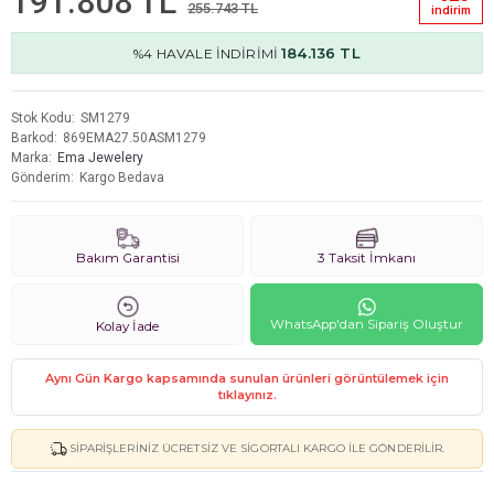
191.808 TL
255.743 TL
i̇ndi̇ri̇m
184.136 TL
%4 HAVALE İNDİRİMİ
Stok Kodu
SM1279
Barkod
869EMA27.50ASM1279
Marka
Ema Jewelery
Gönderim
Kargo Bedava
Bakım Garantisi
3 Taksit İmkanı
WhatsApp'dan Sipariş Oluştur
Kolay İade
Aynı Gün Kargo kapsamında sunulan ürünleri görüntülemek için
tıklayınız.
SIPARIŞLERINIZ ÜCRETSIZ VE SIGORTALI KARGO ILE GÖNDERILIR.