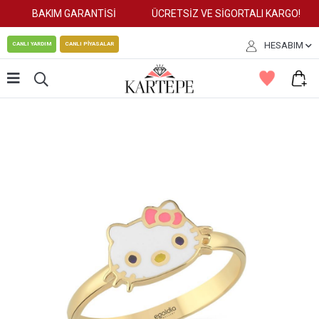
BAKIM GARANTİSİ
ÜCRETSİZ VE SİGORTALI KARGO!
HESABIM
CANLI YARDIM
CANLI PİYASALAR