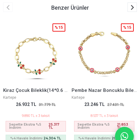
Benzer Ürünler
%15
%15
Kiraz Çocuk Bileklik(14*0.6 Cm)
Pembe Nazar Boncuklu Bileklik
Kartepe
Kartepe
26.932 TL
23.246 TL
31.779 TL
27.431 TL
9.890 TL x 3 taksit
8.537 TL x 3 taksit
Sepette Ekstra %5
25.317
Sepette Ekstra %5
21.853
İndirim
TL
İndirim
TL
%4 Havale İndirimi
24.304 TL
%4 Havale İndirimi
20.979 TL