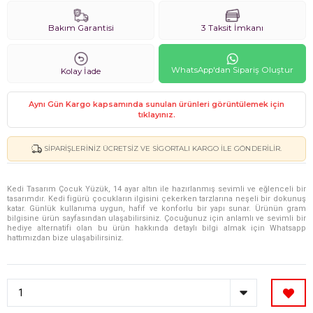
Bakım Garantisi
3 Taksit İmkanı
WhatsApp'dan Sipariş Oluştur
Kolay İade
Aynı Gün Kargo kapsamında sunulan ürünleri görüntülemek için
tıklayınız.
SIPARIŞLERINIZ ÜCRETSIZ VE SIGORTALI KARGO ILE GÖNDERILIR.
Kedi Tasarım Çocuk Yüzük, 14 ayar altın ile hazırlanmış sevimli ve eğlenceli bir
tasarımdır. Kedi figürü çocukların ilgisini çekerken tarzlarına neşeli bir dokunuş
katar. Günlük kullanıma uygun, hafif ve konforlu bir yapı sunar. Ürünün gram
bilgisine ürün sayfasından ulaşabilirsiniz. Çocuğunuz için anlamlı ve sevimli bir
hediye alternatifi olan bu ürün hakkında detaylı bilgi almak için Whatsapp
hattımızdan bize ulaşabilirsiniz.