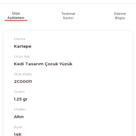
Ürün
Teslimat
Ödeme
Açıklaması
Süreci
Bilgisi
Marka
Kartepe
Ürün Adı
Kedi Tasarım Çocuk Yüzük
Stok Kodu
2C00011
Gram
1.25 gr
Maden
Altın
Ayar
14K