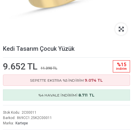
Kedi Tasarım Çocuk Yüzük
9.652 TL
%15
11.390 TL
i̇ndi̇ri̇m
9.074 TL
SEPETTE EKSTRA %5 İNDİRİM
8.711 TL
%4 HAVALE İNDİRİMİ
Stok Kodu
2C00011
Barkod
869CC1.25K2C00011
Marka
Kartepe