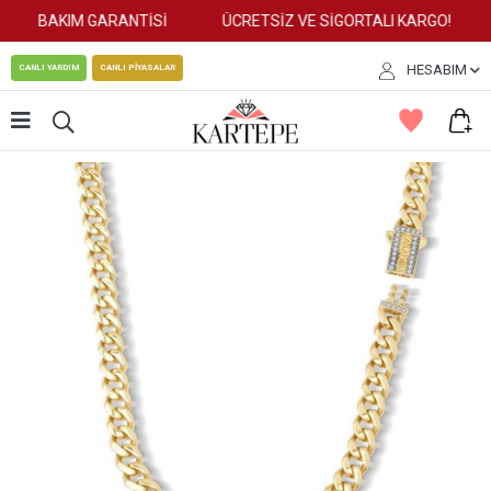
BAKIM GARANTİSİ
ÜCRETSİZ VE SİGORTALI KARGO!
HESABIM
CANLI YARDIM
CANLI PİYASALAR