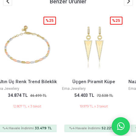
Benzer Ürünler
%25
%25
Üçgen Piramit Küpe
Nazar Boncuklu Güneş Charm
Ema Jewelery
Ema Jewelery
54.403 TL
34.874 TL
72.538 TL
46.499 TL
19.979 TL x 3 taksit
12.807 TL x 3 taksit
%4 Havale İndirimi
52.227 TL
%4 Havale İndirimi
33.479 TL