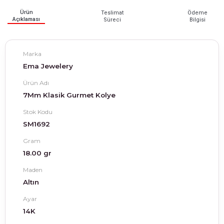
Ürün
Teslimat
Ödeme
Açıklaması
Süreci
Bilgisi
Marka
Ema Jewelery
Ürün Adı
7Mm Klasik Gurmet Kolye
Stok Kodu
SM1692
Gram
18.00 gr
Maden
Altın
Ayar
14K