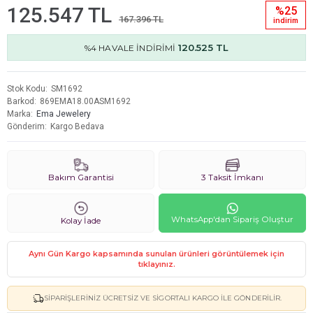
125.547 TL
%25
167.396 TL
i̇ndi̇ri̇m
120.525 TL
%4 HAVALE İNDİRİMİ
Stok Kodu
SM1692
Barkod
869EMA18.00ASM1692
Marka
Ema Jewelery
Gönderim
Kargo Bedava
Bakım Garantisi
3 Taksit İmkanı
WhatsApp'dan Sipariş Oluştur
Kolay İade
Aynı Gün Kargo kapsamında sunulan ürünleri görüntülemek için
tıklayınız.
SIPARIŞLERINIZ ÜCRETSIZ VE SIGORTALI KARGO ILE GÖNDERILIR.