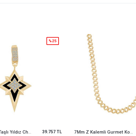
%25
7Mm Z Kalemli Gurmet Kolye
156.934 TL
Taşlı Kalp 9Mm Bileklik Charm