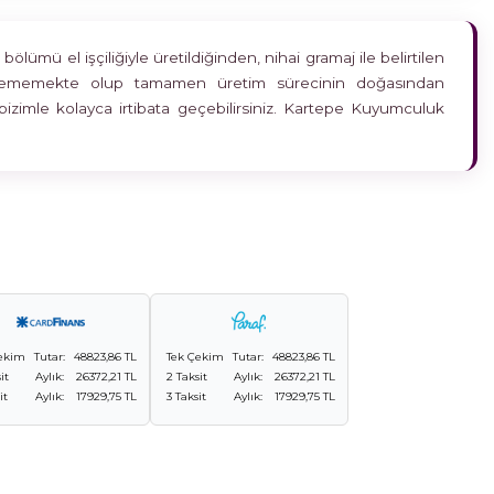
ümü el işçiliğiyle üretildiğinden, nihai gramaj ile belirtilen
etkilememekte olup tamamen üretim sürecinin doğasından
bizimle kolayca irtibata geçebilirsiniz. Kartepe Kuyumculuk
ekim
Tutar:
48823,86 TL
Tek Çekim
Tutar:
48823,86 TL
it
Aylık:
26372,21 TL
2 Taksit
Aylık:
26372,21 TL
it
Aylık:
17929,75 TL
3 Taksit
Aylık:
17929,75 TL