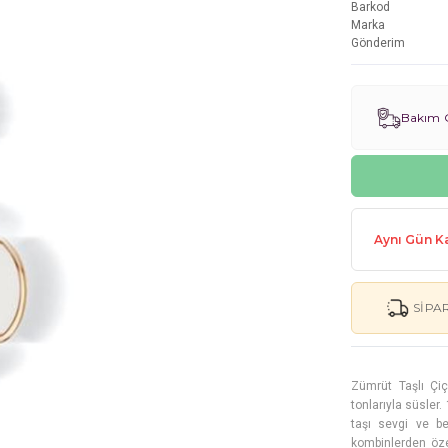
Barkod
Marka
Gönderim
Bakım G
Aynı Gün Ka
SIPA
Zümrüt Taşlı Çi
tonlarıyla süsler
taşı sevgi ve be
kombinlerden özel