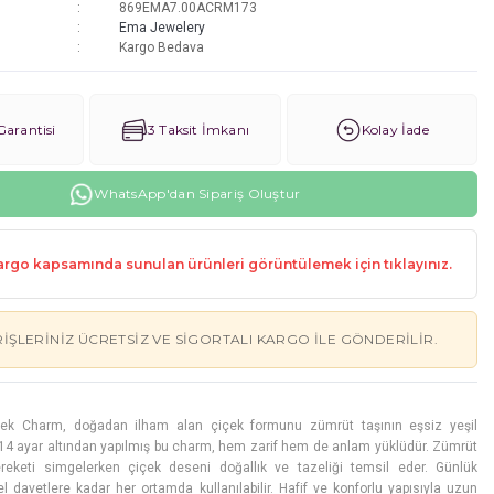
869EMA7.00ACRM173
Ema Jewelery
Kargo Bedava
arantisi
3 Taksit İmkanı
Kolay İade
WhatsApp'dan Sipariş Oluştur
rgo kapsamında sunulan ürünleri görüntülemek için tıklayınız.
RIŞLERINIZ ÜCRETSIZ VE SIGORTALI KARGO ILE GÖNDERILIR.
çek Charm, doğadan ilham alan çiçek formunu zümrüt taşının eşsiz yeşil
. 14 ayar altından yapılmış bu charm, hem zarif hem de anlam yüklüdür. Zümrüt
reketi simgelerken çiçek deseni doğallık ve tazeliği temsil eder. Günlük
 davetlere kadar her ortamda kullanılabilir. Hafif ve konforlu yapısıyla uzun