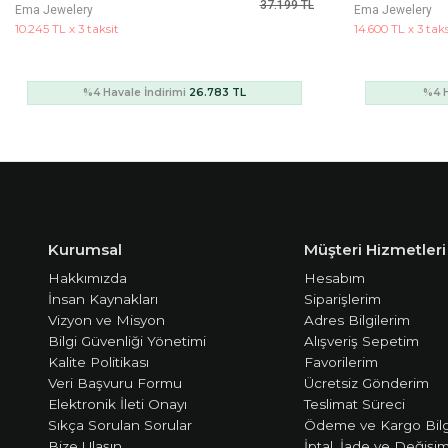
53.009 TL
Ema Jewelery
Ema Jewelery
14.600 TL x 3 taksit
57.631 TL x 3 taks
%4 Havale İndirimi
38.167 TL
%4 H
Kurumsal
Müşteri Hizmetleri
Hakkımızda
Hesabım
İnsan Kaynakları
Siparişlerim
Vizyon ve Misyon
Adres Bilgilerim
Bilgi Güvenliği Yönetimi
Alışveriş Sepetim
Kalite Politikası
Favorilerim
Veri Başvuru Formu
Ücretsiz Gönderim
Elektronik İleti Onayı
Teslimat Süreci
Sıkça Sorulan Sorular
Ödeme ve Kargo Bilg
Bize Ulaşın
İptal, İade ve Değişi