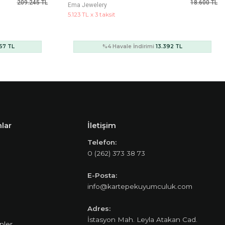
18.600 TL
44.639 TL
Ema Jewelery
12.295 TL x 3 taksit
92 TL
%4 Havale İndirimi
32.140 TL
lar
İletişim
Telefon:
0 (262) 373 38 73
E-Posta:
info@kartepekuyumculuk.com
Adres:
İstasyon Mah. Leyla Atakan Cad.
nler