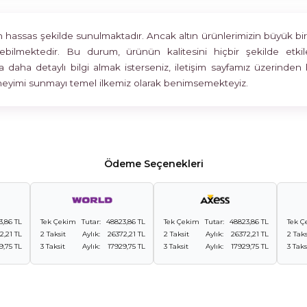
assas şekilde sunulmaktadır. Ancak altın ürünlerimizin büyük bir böl
rülebilmektedir. Bu durum, ürünün kalitesini hiçbir şekilde 
 daha detaylı bilgi almak isterseniz, iletişim sayfamız üzerinden 
deneyimi sunmayı temel ilkemiz olarak benimsemekteyiz.
Ödeme Seçenekleri
3,86 TL
Tek Çekim
Tutar:
48823,86 TL
Tek Çekim
Tutar:
48823,86 TL
Tek Ç
2,21 TL
2 Taksit
Aylık:
26372,21 TL
2 Taksit
Aylık:
26372,21 TL
2 Taks
9,75 TL
3 Taksit
Aylık:
17929,75 TL
3 Taksit
Aylık:
17929,75 TL
3 Taks