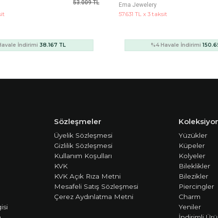
209.245 TL
Ema Jewelery
it
5.123 TL x 3 taksit
avale İndirimi
150.657 TL
%4 Havale İndirimi
13.3
Sözleşmeler
Koleksiyon
Üyelik Sözleşmesi
Yüzükler
Gizlilik Sözleşmesi
Küpeler
Kullanım Koşulları
Kolyeler
KVK
Bileklikler
KVK Açık Rıza Metni
Bilezikler
Mesafeli Satış Sözleşmesi
Piercingler
Çerez Aydınlatma Metni
Charm
isi
Yeniler
m
İndirimli Ürü