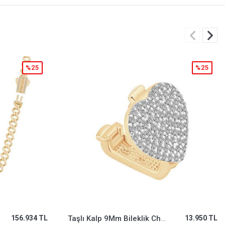
%25
%25
13.950 TL
V Harf Altın Kolye
33.479 TL