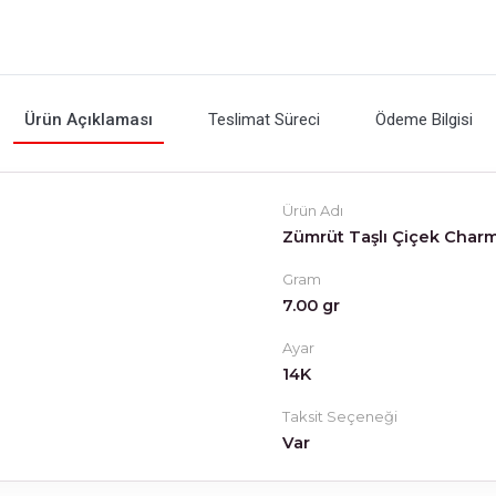
Ürün Açıklaması
Teslimat Süreci
Ödeme Bilgisi
Ürün Adı
Zümrüt Taşlı Çiçek Char
Gram
7.00 gr
Ayar
14K
Taksit Seçeneği
Var