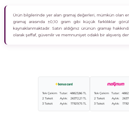
Ürün bilgilerinde yer alan gramaj değerleri, mümkün olan en h
gramaj arasında ±0,10 gram gibi küçük farklılıklar gö
kaynaklanmaktadır. Satın aldığınız ürünün gramajı hakkında
olarak şeffaf, güvenilir ve memnuniyet odaklı bir alışveriş 
Tek Çekim
Tutar:
48823,86 TL
Tek Çekim
Tutar:
4882
2 Taksit
Aylık:
26372,21 TL
2 Taksit
Aylık:
2637
3 Taksit
Aylık:
17929,75 TL
3 Taksit
Aylık:
1792