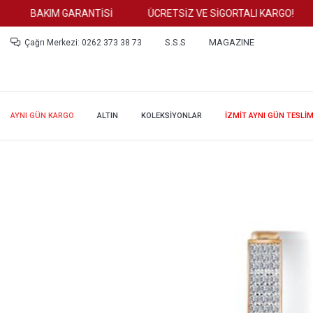
BAKIM GARANTİSİ
ÜCRETSİZ VE SİGORTALI KARGO!
S.S.S
MAGAZINE
Çağrı Merkezi: 0262 373 38 73
AYNI GÜN KARGO
ALTIN
KOLEKSİYONLAR
İZMİT AYNI GÜN TESLİ