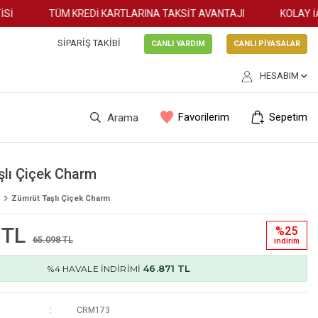
TÜM KREDİ KARTLARINA TAKSİT AVANTAJI
KOLAY İAD
SIPARIŞ TAKIBI
CANLI YARDIM
CANLI PİYASALAR
HESABIM
Favorilerim
Sepetim
Arama
şlı Çiçek Charm
Zümrüt Taşlı Çiçek Charm
 TL
%25
65.098 TL
i̇ndi̇ri̇m
46.871 TL
%4 HAVALE İNDİRİMİ
CRM173