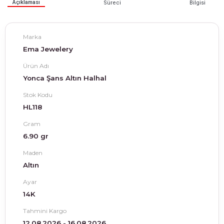
Açıklaması
Süreci
Bilgisi
Marka
Ema Jewelery
Ürün Adı
Yonca Şans Altın Halhal
Stok Kodu
HL118
Gram
6.90 gr
Maden
Altın
Ayar
14K
Tahmini Kargo
12.08.2026 - 16.08.2026