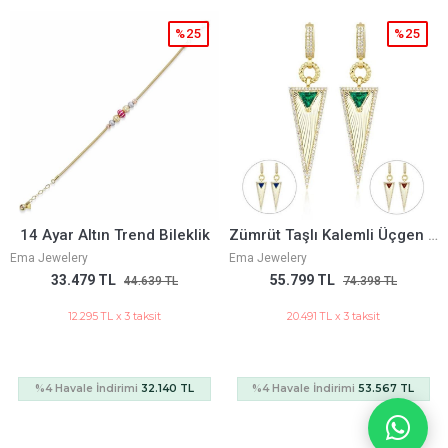
%25
%25
yar Altın Trend Bileklik
Zümrüt Taşlı Kalemli Üçgen Küpe
ewelery
Ema Jewelery
Ema Jew
33.479 TL
55.799 TL
1
44.639 TL
74.398 TL
12.295 TL x 3 taksit
20.491 TL x 3 taksit
 Havale İndirimi
32.140 TL
%4 Havale İndirimi
53.567 TL
%4 