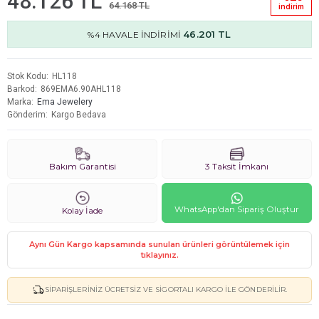
48.126 TL
64.168 TL
i̇ndi̇ri̇m
46.201 TL
%4 HAVALE İNDİRİMİ
Stok Kodu
HL118
Barkod
869EMA6.90AHL118
Marka
Ema Jewelery
Gönderim
Kargo Bedava
Bakım Garantisi
3 Taksit İmkanı
WhatsApp'dan Sipariş Oluştur
Kolay İade
Aynı Gün Kargo kapsamında sunulan ürünleri görüntülemek için
tıklayınız.
SIPARIŞLERINIZ ÜCRETSIZ VE SIGORTALI KARGO ILE GÖNDERILIR.