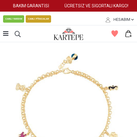
BAKIM GARANTİSİ
ÜCRETSİZ VE SİGORTALI KARGO!
HESABIM
CANLI YARDIM
CANLI PİYASALAR