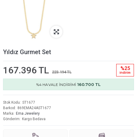
Yıldız Gurmet Set
167.396 TL
%25
223.194 TL
i̇ndi̇ri̇m
160.700 TL
%4 HAVALE İNDİRİMİ
Stok Kodu
ST1677
Barkod
869EMA24AST1677
Marka
Ema Jewelery
Gönderim
Kargo Bedava