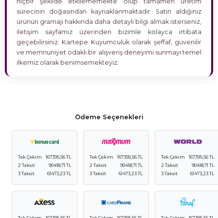
hiçbir şekilde etkilememekte olup tamamen üretim
sürecinin doğasından kaynaklanmaktadır. Satın aldığınız
ürünün gramajı hakkında daha detaylı bilgi almak isterseniz,
iletişim sayfamız üzerinden bizimle kolayca irtibata
geçebilirsiniz. Kartepe Kuyumculuk olarak şeffaf, güvenilir
ve memnuniyet odaklı bir alışveriş deneyimi sunmayı temel
ilkemiz olarak benimsemekteyiz.
Ödeme Seçenekleri
Tek Çekim
167395,56 TL
Tek Çekim
167395,56 TL
Tek Çekim
167395,56 TL
2 Taksit
90418,71 TL
2 Taksit
90418,71 TL
2 Taksit
90418,71 TL
3 Taksit
61473,23 TL
3 Taksit
61473,23 TL
3 Taksit
61473,23 TL
Tek Çekim
167395,56 TL
Tek Çekim
167395,56 TL
Tek Çekim
167395,56 TL