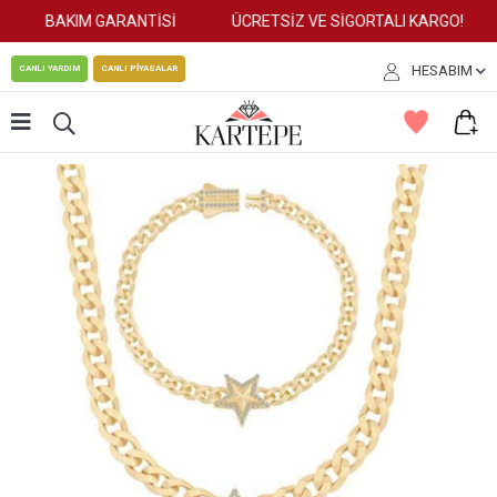
BAKIM GARANTİSİ
ÜCRETSİZ VE SİGORTALI KARGO!
HESABIM
CANLI YARDIM
CANLI PİYASALAR