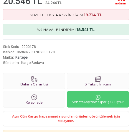
20.546 TL
24.244 TL
i̇ndi̇ri̇m
19.314 TL
SEPETTE EKSTRA %5 İNDİRİM
18.541 TL
%4 HAVALE İNDİRİMİ
Stok Kodu
2000178
Barkod
869RIN2.81NG2000178
Marka
Kartepe
Gönderim
Kargo Bedava
Bakım Garantisi
3 Taksit İmkanı
WhatsApp'dan Sipariş Oluştur
Kolay İade
Aynı Gün Kargo kapsamında sunulan ürünleri görüntülemek için
tıklayınız.