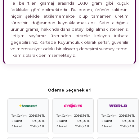
ile belirtilen gramaj arasında ±0,10 gram gibi küçük
farklılıklar görülebilmektedir. Bu durum, ürünün kalitesini
hiçbir şekilde etkilememekte olup tamamen üretim
sürecinin doğasından kaynaklanmaktadır. Satın aldığınız
ürünün gramajı hakkında daha detaylı bilgi almak isterseniz,
iletişim sayfamız üzerinden bizimle kolayca irtibata
geçebilirsiniz. Kartepe Kuyumculuk olarak şeffaf, güvenilir
ve memnuniyet odaklı bir alışveriş deneyimi sunmayı temel
ilkemiz olarak benimsemekteyiz.
Ödeme Seçenekleri
Tek Çekim
20546,14 TL
Tek Çekim
20546,14 TL
Tek Çekim
20546,14 TL
2 Taksit
11098,00 TL
2 Taksit
11098,00 TL
2 Taksit
11098,00 TL
3 Taksit
7545,23 TL
3 Taksit
7545,23 TL
3 Taksit
7545,23 TL