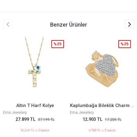
Benzer Ürünler
5
%25
%25
Kaplumbağa Bileklik Charm 9Mm
Beyaz Mineli Tektaş Yüzü
Ema Jewelery
Ema Jewelery
12.903 TL
36.269 TL
17.205 TL
48.359 TL
4.738 TL x 3 taksit
13.319 TL x 3 taksit