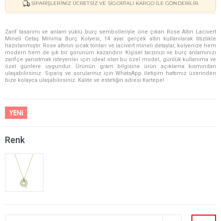
SIPARIŞLERINIZ ÜCRETSIZ VE SIGORTALI KARGO ILE GÖNDERILIR.
Zarif tasarımı ve anlam yüklü burç sembolleriyle öne çıkan Rose Altın Lacivert
Mineli Cetaş Minima Burç Kolyesi, 14 ayar gerçek altın kullanılarak titizlikle
hazırlanmıştır. Rose altının sıcak tonları ve lacivert mineli detaylar, kolyenize hem
modern hem de şık bir görünüm kazandırır. Kişisel tarzınızı ve burç anlamınızı
zarifçe yansıtmak isteyenler için ideal olan bu özel model, günlük kullanıma ve
özel günlere uygundur. Ürünün gram bilgisine ürün açıklama kısmından
ulaşabilirsiniz. Sipariş ve sorularınız için WhatsApp iletişim hattımız üzerinden
bize kolayca ulaşabilirsiniz. Kalite ve estetiğin adresi Kartepe!
Renk