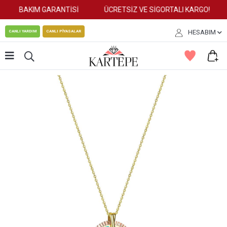
BAKIM GARANTİSİ
ÜCRETSİZ VE SİGORTALI KARGO!
HESABIM
CANLI YARDIM
CANLI PİYASALAR