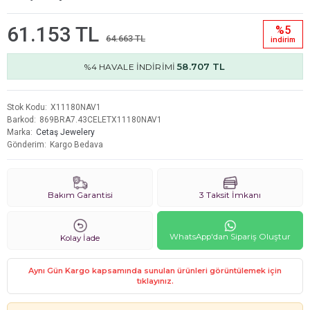
61.153 TL
%5
64.663 TL
i̇ndi̇ri̇m
58.707 TL
%4 HAVALE İNDİRİMİ
Stok Kodu
X11180NAV1
Barkod
869BRA7.43CELETX11180NAV1
Marka
Cetaş Jewelery
Gönderim
Kargo Bedava
Bakım Garantisi
3 Taksit İmkanı
WhatsApp'dan Sipariş Oluştur
Kolay İade
Aynı Gün Kargo kapsamında sunulan ürünleri görüntülemek için
tıklayınız.