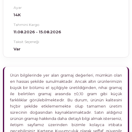
Ayar
14K
Tahmini Kargo
11.08.2026 - 15.08.2026
Taksit Seçeneği
Var
Ürün bilgilerinde yer alan gramaj değerleri, mümkün olan
en hassas şekilde sunulmaktadır. Ancak altın ürünlerimizin
büyük bir bölümü el işçiliğiyle üretildiğinden, nihai gramaj
ile belirtilen gramaj arasında ±0,10 gram gibi küçük
farklılıklar görülebilmektedir. Bu durum, ürünün kalitesini
hiçbir şekilde etkilememekte olup tamamen üretim
sürecinin doğasından kaynaklanmaktadır. Satın aldığınız
ürünün gramajı hakkında daha detaylı bilgi almak isterseniz,
iletişim sayfamız üzerinden bizimle kolayca irtibata
geçebilirsiniz. Kartepe Kuyumculuk olarak şeffaf, güvenilir