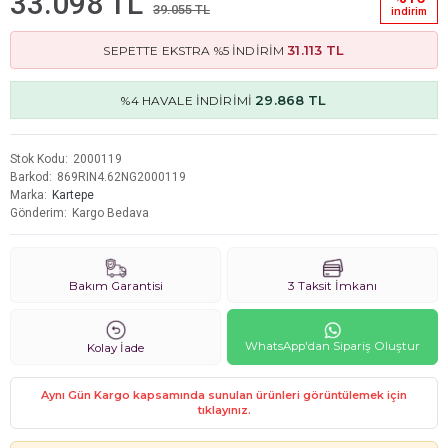
33.098 TL
39.055 TL
i̇ndi̇ri̇m
31.113 TL
SEPETTE EKSTRA %5 İNDİRİM
29.868 TL
%4 HAVALE İNDİRİMİ
Stok Kodu
2000119
Barkod
869RIN4.62NG2000119
Marka
Kartepe
Gönderim
Kargo Bedava
Bakım Garantisi
3 Taksit İmkanı
WhatsApp'dan Sipariş Oluştur
Kolay İade
Aynı Gün Kargo kapsamında sunulan ürünleri görüntülemek için
tıklayınız.