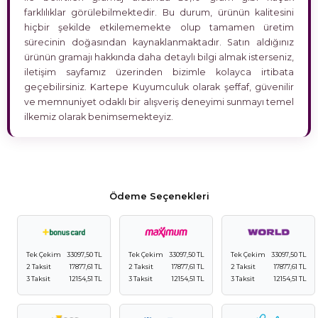
farklılıklar görülebilmektedir. Bu durum, ürünün kalitesini
hiçbir şekilde etkilememekte olup tamamen üretim
sürecinin doğasından kaynaklanmaktadır. Satın aldığınız
ürünün gramajı hakkında daha detaylı bilgi almak isterseniz,
iletişim sayfamız üzerinden bizimle kolayca irtibata
geçebilirsiniz. Kartepe Kuyumculuk olarak şeffaf, güvenilir
ve memnuniyet odaklı bir alışveriş deneyimi sunmayı temel
ilkemiz olarak benimsemekteyiz.
Ödeme Seçenekleri
Tek Çekim
33097,50 TL
Tek Çekim
33097,50 TL
Tek Çekim
33097,50 TL
2 Taksit
17877,61 TL
2 Taksit
17877,61 TL
2 Taksit
17877,61 TL
3 Taksit
12154,51 TL
3 Taksit
12154,51 TL
3 Taksit
12154,51 TL