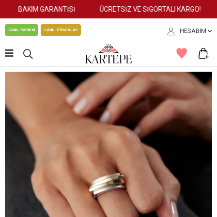
BAKIM GARANTİSİ
ÜCRETSİZ VE SİGORTALI KARGO!
HESABIM
CANLI YARDIM
CANLI PİYASALAR