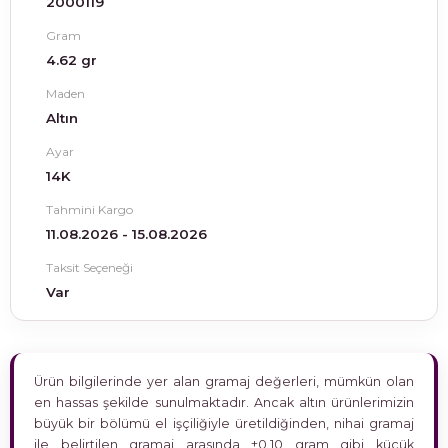
2000119
Gram
4.62 gr
Maden
Altın
Ayar
14K
Tahmini Kargo
11.08.2026 - 15.08.2026
Taksit Seçeneği
Var
Ürün bilgilerinde yer alan gramaj değerleri, mümkün olan
en hassas şekilde sunulmaktadır. Ancak altın ürünlerimizin
büyük bir bölümü el işçiliğiyle üretildiğinden, nihai gramaj
ile belirtilen gramaj arasında ±0,10 gram gibi küçük